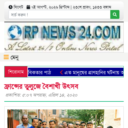
সিলেট
৭ই আগস্ট, ২০২৬ খ্রিস্টাব্দ | ২৩শে শ্রাবণ, ১৪৩৩ বঙ্গাব্দ
মেনু
াত্মিক প্রতীক ও মানবিকতার পাঠ
শিরোনাম
এত মানুষের প্রাণহানির ঘটনায় আ
ফ্রান্সের তুলুজে বৈশাখী উৎসব
প্রকাশিত: ৫:০৭ অপরাহ্ণ, এপ্রিল ১৪, ২০২০