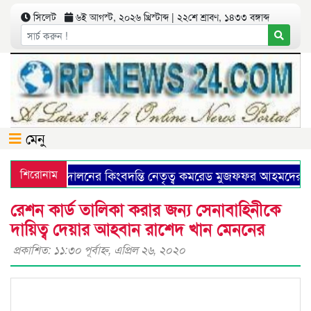
সিলেট
৬ই আগস্ট, ২০২৬ খ্রিস্টাব্দ | ২২শে শ্রাবণ, ১৪৩৩ বঙ্গাব্দ
মেনু
িউনিষ্ট আন্দোলনের কিংবদন্তি নেতৃত্ব কমরেড মুজফ্ফর আহমদের ১৩
শিরোনাম
রেশন কার্ড তালিকা করার জন্য সেনাবাহিনীকে
দায়িত্ব দেয়ার আহবান রাশেদ খান মেননের
প্রকাশিত: ১১:৩০ পূর্বাহ্ণ, এপ্রিল ২৬, ২০২০