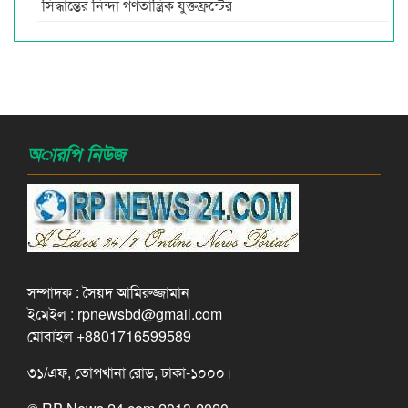
সিদ্ধান্তের নিন্দা গণতান্ত্রিক যুক্তফ্রন্টের
অারপি নিউজ
সম্পাদক : সৈয়দ আমিরুজ্জামান
ইমেইল : rpnewsbd@gmail.com
মোবাইল +8801716599589
৩১/এফ, তোপখানা রোড, ঢাকা-১০০০।