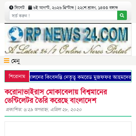
সিলেট
৬ই আগস্ট, ২০২৬ খ্রিস্টাব্দ | ২২শে শ্রাবণ, ১৪৩৩ বঙ্গাব্দ
মেনু
িউনিষ্ট আন্দোলনের কিংবদন্তি নেতৃত্ব কমরেড মুজফ্ফর আহমদের ১৩
শিরোনাম
করোনাভাইরাস মোকাবেলায় বিশ্বমানের
ভেন্টিলেটর তৈরি করেছে বাংলাদেশ
প্রকাশিত: ৬:২৯ অপরাহ্ণ, এপ্রিল ২৮, ২০২০