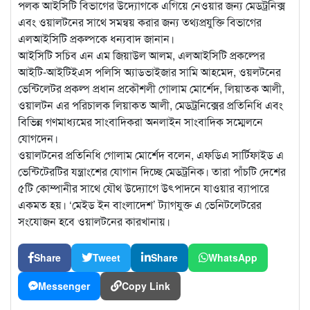
পলক আইসিটি বিভাগের উদ্যোগকে এগিয়ে নেওয়ার জন্য মেডট্রনিক্স
এবং ওয়ালটনের সাথে সমন্বয় করার জন্য তথ্যপ্রযুক্তি বিভাগের
এলআইসিটি প্রকল্পকে ধন্যবাদ জানান।
আইসিটি সচিব এন এম জিয়াউল আলম, এলআইসিটি প্রকল্পের
আইটি-আইটিইএস পলিসি অ্যাডভাইজার সামি আহমেদ, ওয়লটনের
ভেন্টিলেটর প্রকল্প প্রধান প্রকৌশলী গোলাম মোর্শেদ, লিয়াতক আলী,
ওয়ালটন এর পরিচালক লিয়াকত আলী, মেডট্রনিক্সের প্রতিনিধি এবং
বিভিন্ন গণমাধ্যমের সাংবাদিকরা অনলাইন সাংবাদিক সম্মেলনে
যোগদেন।
ওয়ালটনের প্রতিনিধি গোলাম মোর্শেদ বলেন, এফডিএ সার্টিফাইড এ
ভেন্টিটেরটির যন্ত্রাংশের যোগান দিচ্ছে মেডট্রনিক। তারা পাঁচটি দেশের
৫টি কোম্পানীর সাথে যৌথ উদ্যোগে উৎপাদনে যাওয়ার ব্যাপারে
একমত হয়। ‘মেইড ইন বাংলাদেশ’ ট্যাগযুক্ত এ ভেনিটলেটরের
সংযোজন হবে ওয়ালটনের কারখানায়।
Share
Tweet
Share
WhatsApp
Messenger
Copy Link