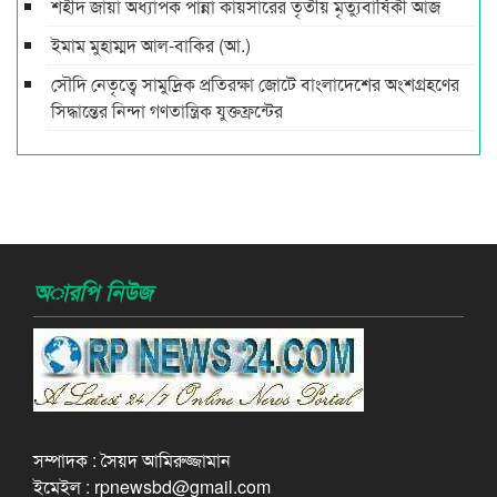
শহীদ জায়া অধ্যাপক পান্না কায়সারের তৃতীয় মৃত্যুবার্ষিকী আজ
ইমাম মুহাম্মদ আল-বাকির (আ.)
সৌদি নেতৃত্বে সামুদ্রিক প্রতিরক্ষা জোটে বাংলাদেশের অংশগ্রহণের
সিদ্ধান্তের নিন্দা গণতান্ত্রিক যুক্তফ্রন্টের
অারপি নিউজ
সম্পাদক : সৈয়দ আমিরুজ্জামান
ইমেইল : rpnewsbd@gmail.com