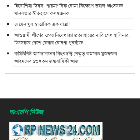
হিরোশিমা দিবস: পারমাণবিক বোমা নিক্ষেপে ভয়াল ধ্বংসযজ্ঞ
মানবতার ইতিহাসে কলঙ্কজনক
এ যেন খুব স্বাভাবিক এক যাত্রা!
আওয়ামী লীগের ওপর নিষেধাজ্ঞা প্রত্যাহারের দাবি শেখ হাসিনার,
ডিসেম্বরে দেশে ফেরার ঘোষণা পুনর্ব্যক্ত
কমিউনিষ্ট আন্দোলনের কিংবদন্তি নেতৃত্ব কমরেড মুজফ্ফর
আহমদের ১৩৭তম জন্মবার্ষিকী আজ
অারপি নিউজ