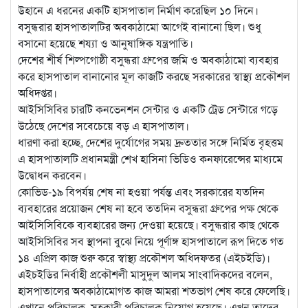
উহানে এ ধরনের একটি হাসপাতাল নির্মাণ করেছিল ১০ দিনে।
বসুন্ধরার হাসপাতালটির অবকাঠামো আগেই বানানো ছিল। শুধু
বসানো হয়েছে শয্যা ও আনুষাঙ্গিক যন্ত্রপাতি।
দেশের শীর্ষ শিল্পগোষ্ঠী বসুন্ধরা গ্রুপের জমি ও অবকাঠামো ব্যবহার
করে হাসপাতাল বানানোর মূল কাজটি করছে সরকারের স্বাস্থ্য প্রকৌশল
অধিদপ্তর।
আইসিসিবির চারটি কনভেনশন সেন্টার ও একটি ট্রেড সেন্টারে গড়ে
উঠেছে দেশের সবেচেয়ে বড় এ হাসপাতাল।
ধারণা করা হচ্ছে, দেশের দুর্যোগের সময় দ্রুততার সঙ্গে নির্মিত বৃহত্তম
এ হাসপাতালটি প্রধানমন্ত্রী শেখ হাসিনা ভিডিও কনফারেন্সের মাধ্যমে
উদ্বোধন করবেন।
কোভিড-১৯ বিপর্যয় শেষ না হওয়া পর্যন্ত এবং সরকারের যতদিন
ব্যবহারের প্রয়োজন শেষ না হবে ততদিন বসুন্ধরা গ্রুপের পক্ষ থেকে
আইসিসিবিকে ব্যবহারের জন্য দেওয়া হয়েছে। বসুন্ধরার কাছ থেকে
আইসিসিবির সব স্থাপনা বুঝে নিয়ে পূর্ণাঙ্গ হাসপাতালে রূপ দিতে গত
১৪ এপ্রিল কাজ শুরু করে স্বাস্থ্য প্রকৌশল অধিদফতর (এইচইডি)।
এইচইডির নির্বাহী প্রকৌশলী মাসুদুল আলম সাংবাদিকদের বলেন,
হাসপাতালের অবকাঠামোগত কাজ আমরা শতভাগ শেষ করে ফেলেছি।
এখানে পরিচালক, সহকারী পরিচালক নিয়োগ হয়েছে। এখন তাদের