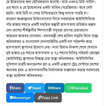
মে উদ্বোধনের কথা মৌখিকভাবে শুনেছি। তবে এখনও চিঠি পাইনি।
এর আগে ৪ মে উদ্বোধনের একটা তারিখ পেয়েছিলাম। তবে সেটা
হয়নি। তাই চিঠি না পেয়ে নিশ্চিতভাবে কিছু বলতে পারছি না।
করোনা আক্রান্তদের চিকিৎসাসেবা দিতে সরকারকে আইসিসিবিতে
পাঁচ হাজার শয্যার একটি সমন্বিত অস্থায়ী হাসপাতাল প্রতিষ্ঠার প্রস্তাব
দেন দেশের শীর্ষস্থানীয় শিল্পগোষ্ঠী বসুন্ধরা গ্রুপের চেয়ারম্যান
আহমেদ আকবর সোবহান। প্রধানমন্ত্রী শেখ হাসিনা সম্মতি দিলে স্বাস্থ্য
অধিদফতর ও বাংলাদেশ সেনাবাহিনীর একটি দল পরিদর্শন করে
হাসপাতাল স্থাপনের উদ্যোগ নেয়। নানা হিসাব-নিকাশ শেষে সেখানে
দুই হাজার ১৩ শয্যার হাসপাতাল ও ৭১ শয্যার নিবিড় পরিচর্যা কেন্দ্রের
(আইসিইউ) স্থাপনের সিদ্ধান্ত নেয় স্বাস্থ্য অধিদফতর। আইসিসিবির
সুবিশাল চারটি কনভেনশন হল ও একটি এক্সপো ট্রেড সেন্টারে দেশের
অন্যতম বৃহৎ এ হাসপাতালটির নির্মাণকাজ বাস্তবায়ন করছে সরকারের
স্বাস্থ্য প্রকৌশল অধিদফতর।
Share
Tweet
Share
WhatsApp
Messenger
Copy Link