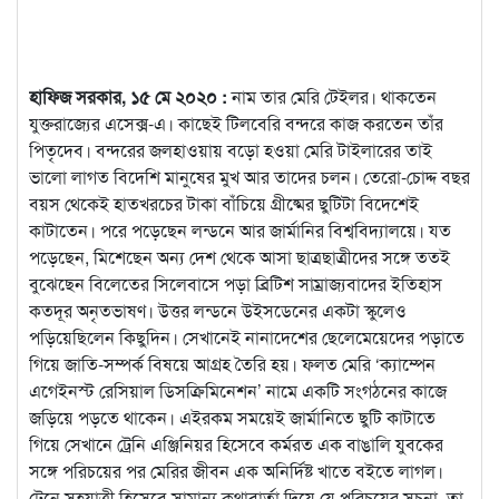
হাফিজ সরকার, ১৫ মে ২০২০ :
নাম তার মেরি টেইলর। থাকতেন
যুক্তরাজ্যের এসেক্স-এ। কাছেই টিলবেরি বন্দরে কাজ করতেন তাঁর
পিতৃদেব। বন্দরের জলহাওয়ায় বড়ো হওয়া মেরি টাইলারের তাই
ভালো লাগত
বিদেশি মানুষের মুখ আর তাদের চলন। তেরো-চোদ্দ বছর
বয়স থেকেই হাতখরচের টাকা বাঁচিয়ে গ্রীষ্মের ছুটিটা বিদেশেই
কাটাতেন। পরে পড়েছেন লন্ডনে আর জার্মানির বিশ্ববিদ্যালয়ে। যত
পড়েছেন, মিশেছেন অন্য দেশ থেকে আসা ছাত্রছাত্রীদের সঙ্গে ততই
বুঝেছেন বিলেতের সিলেবাসে পড়া ব্রিটিশ সাম্রাজ্যবাদের ইতিহাস
কতদূর অনৃতভাষণ। উত্তর লন্ডনে উইসডেনের একটা স্কুলেও
পড়িয়েছিলেন কিছুদিন। সেখানেই নানাদেশের ছেলেমেয়েদের পড়াতে
গিয়ে জাতি-সম্পর্ক বিষয়ে আগ্রহ তৈরি হয়। ফলত মেরি ‘ক্যাম্পেন
এগেইনস্ট রেসিয়াল ডিসক্রিমিনেশন’ নামে একটি সংগঠনের কাজে
জড়িয়ে পড়তে থাকেন। এইরকম সময়েই জার্মানিতে ছুটি কাটাতে
গিয়ে সেখানে ট্রেনি এঞ্জিনিয়র হিসেবে কর্মরত এক বাঙালি যুবকের
সঙ্গে পরিচয়ের পর মেরির জীবন এক অনির্দিষ্ট খাতে বইতে লাগল।
ট্রেনে সহযাত্রী হিসেবে সামান্য কথাবার্তা দিয়ে যে পরিচয়ের সূচনা, তা