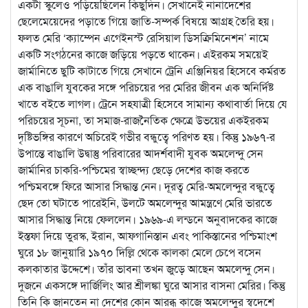
একটা স্কুলেও পড়িয়েছিলেন কিছুদিন। সেখানেই নানাদেশের
ছেলেমেয়েদের পড়াতে গিয়ে জাতি-সম্পর্ক বিষয়ে আগ্রহ তৈরি হয়।
ফলত মেরি ‘ক্যাম্পেন এগেইনস্ট রেসিয়াল ডিসক্রিমিনেশন’ নামে
একটি সংগঠনের কাজে জড়িয়ে পড়তে থাকেন। এইরকম সময়েই
জার্মানিতে ছুটি কাটাতে গিয়ে সেখানে ট্রেনি এঞ্জিনিয়র হিসেবে কর্মরত
এক বাঙালি যুবকের সঙ্গে পরিচয়ের পর মেরির জীবন এক অনির্দিষ্ট
খাতে বইতে লাগল। ট্রেনে সহযাত্রী হিসেবে সামান্য কথাবার্তা দিয়ে যে
পরিচয়ের সূচনা, তা সমাজ-রাজনৈতিক ক্ষেত্রে উভয়ের একইরকম
দৃষ্টিভঙ্গির কারণে অচিরেই গভীর বন্ধুত্বে পরিণত হয়। কিন্তু ১৯৬৭-র
উপান্তে বাঙালি উদ্বাস্তু পরিবারের আদর্শবাদী যুবক অমলেন্দু সেন
জার্মানির চাকরি-পশ্চিমের স্বাচ্ছন্দ্য ছেড়ে দেশের কাজ করতে
পশ্চিমবঙ্গে ফিরে আসার সিদ্ধান্ত নেন। দূরত্ব মেরি-অমলেন্দুর বন্ধুত্বে
ছেদ তো ঘটাতে পারেইনি, উলটে অমলেন্দুর আমন্ত্রণে মেরি ভারতে
আসার সিদ্ধান্ত নিয়ে ফেললেন। ১৯৬৯-এ লন্ডনে অনুবাদকের কাজে
ইস্তফা দিয়ে তুরস্ক, ইরান, আফগানিস্তান এবং পাকিস্তানের পশ্চিমাংশ
ঘুরে ১৮ জানুয়ারি ১৯৭০ দিল্লি থেকে কালকা মেলে চেপে বসেন
কলকাতার উদ্দেশে। তাঁর ভাবনা তখন জুড়ে আছেন অমলেন্দু সেন।
দুজনে একসঙ্গে দার্জিলিং আর শ্রীলঙ্কা ঘুরে আসার বাসনা মেরির। কিন্তু
তিনি কি জানতেন না দেশের কোন আরব্ধ কাজে অমলেন্দুর স্বদেশে