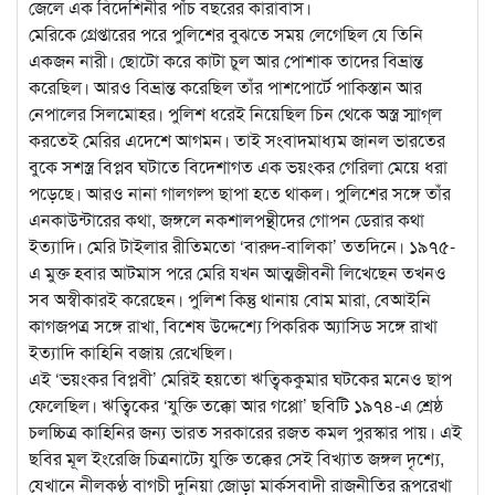
জেলে এক বিদেশিনীর পাঁচ বছরের কারাবাস।
মেরিকে গ্রেপ্তারের পরে পুলিশের বুঝতে সময় লেগেছিল যে তিনি
একজন নারী। ছোটো করে কাটা চুল আর পোশাক তাদের বিভ্রান্ত
করেছিল। আরও বিভ্রান্ত করেছিল তাঁর পাশপোর্টে পাকিস্তান আর
নেপালের সিলমোহর। পুলিশ ধরেই নিয়েছিল চিন থেকে অস্ত্র স্মাগ্‌ল
করতেই মেরির এদেশে আগমন। তাই সংবাদমাধ্যম জানল ভারতের
বুকে সশস্ত্র বিপ্লব ঘটাতে বিদেশাগত এক ভয়ংকর গেরিলা মেয়ে ধরা
পড়েছে। আরও নানা গালগল্প ছাপা হতে থাকল। পুলিশের সঙ্গে তাঁর
এনকাউন্টারের কথা, জঙ্গলে নকশালপন্থীদের গোপন ডেরার কথা
ইত্যাদি। মেরি টাইলার রীতিমতো ‘বারুদ-বালিকা’ ততদিনে। ১৯৭৫-
এ মুক্ত হবার আটমাস পরে মেরি যখন আত্মজীবনী লিখেছেন তখনও
সব অস্বীকারই করেছেন। পুলিশ কিন্তু থানায় বোম মারা, বেআইনি
কাগজপত্র সঙ্গে রাখা, বিশেষ উদ্দেশ্যে পিকরিক অ্যাসিড সঙ্গে রাখা
ইত্যাদি কাহিনি বজায় রেখেছিল।
এই ‘ভয়ংকর বিপ্লবী’ মেরিই হয়তো ঋত্বিককুমার ঘটকের মনেও ছাপ
ফেলেছিল। ঋত্বিকের ‘যুক্তি তক্কো আর গপ্পো’ ছবিটি ১৯৭৪-এ শ্রেষ্ঠ
চলচ্চিত্র কাহিনির জন্য ভারত সরকারের রজত কমল পুরস্কার পায়। এই
ছবির মূল ইংরেজি চিত্রনাট্যে যুক্তি তক্কের সেই বিখ্যাত জঙ্গল দৃশ্যে,
যেখানে নীলকণ্ঠ বাগচী দুনিয়া জোড়া মার্কসবাদী রাজনীতির রূপরেখা