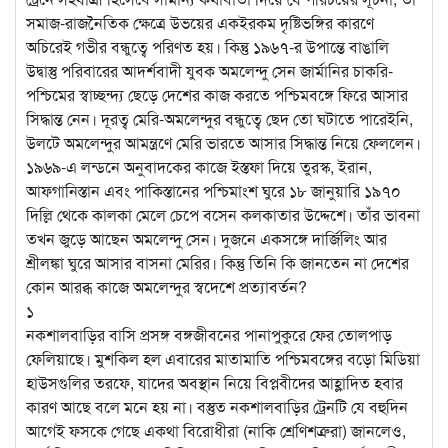
সমাজ-রাজনৈতিক ক্ষেত্রে উভয়ের একইরকম দৃষ্টিভঙ্গির কারণে
অচিরেই গভীর বন্ধুত্বে পরিণত হয়। কিন্তু ১৯৬৭-র উপান্তে বাঙালি
উদ্বাস্তু পরিবারের আদর্শবাদী যুবক অমলেন্দু সেন জার্মানির চাকরি-
পশ্চিমের স্বাচ্ছন্দ্য ছেড়ে দেশের কাজ করতে পশ্চিমবঙ্গে ফিরে আসার
সিদ্ধান্ত নেন। দূরত্ব মেরি-অমলেন্দুর বন্ধুত্বে ছেদ তো ঘটাতে পারেইনি,
উলটে অমলেন্দুর আমন্ত্রণে মেরি ভারতে আসার সিদ্ধান্ত নিয়ে ফেললেন।
১৯৬৯-এ লন্ডনে অনুবাদকের কাজে ইস্তফা দিয়ে তুরস্ক, ইরান,
আফগানিস্তান এবং পাকিস্তানের পশ্চিমাংশ ঘুরে ১৮ জানুয়ারি ১৯৭০
দিল্লি থেকে কালকা মেলে চেপে বসেন কলকাতার উদ্দেশে। তাঁর ভাবনা
তখন জুড়ে আছেন অমলেন্দু সেন। দুজনে একসঙ্গে দার্জিলিং আর
শ্রীলঙ্কা ঘুরে আসার বাসনা মেরির। কিন্তু তিনি কি জানতেন না দেশের
কোন আরব্ধ কাজে অমলেন্দুর স্বদেশে প্রত্যাবর্তন?
১
নকশালবাড়ির বাসি প্রসঙ্গ বঙ্গজীবনের পানাপুকুরে ফের তোলপাড়
ফেলিয়াছে। মুশকিল হল এবারের মাতামাতি পশ্চিমবঙ্গের বড়ো মিডিয়া
হাউসগুলির তরফে, যাদের অবস্থান নিয়ে বিপ্লবীদের আহ্লাদিত হবার
কারণ আছে বলে মনে হয় না। বস্তুত নকশালবাড়ির ট্রেনটি যে বহুদিন
আগেই ফসকে গেছে একথা বিরোধীরা (নাকি শ্রেণিশত্রুরা) জানলেও,