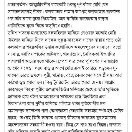
প্রত্যাবর্তন? আত্মজীবনীর কয়েকটি গুরুত্বপূর্ণ বাঁকে মেরি যেন
সচেতনভাবেই নীরব। কলকাতায় নামার আগেই কলকাতার বারুদের
গন্ধ তাঁর নাকে ঢুকে গিয়েছিল, আর বাকিটা কলকাতার রাস্তার
গ্রাফিত্তিতে বুঝে নিতে অসুবিধে হয়নি।
উনিশ শতকে ইংল্যান্ডে বঙ্গমহিলার মানিয়ে নেওয়ার মতোই মেরি
টাইলার মানিয়ে নিতে থাকেন পুকুর-নারকেল গাছের ছায়ায় গড়ে ওঠা
কলকাতার শহরতলির উদ্বাস্তু কলোনিতে অমলেন্দুদের সংসারে। বড়ো
সংসার, জ্ঞাতিসম্পর্কের জটিলতা, খাদ্যাভ্যাস, নৈতিকতা ইত্যাদির
পাশাপাশি অভ্যস্ত হতে থাকেন স্পেশাল ব্রাঞ্চের পুলিশের সদাজাগ্রত
চোখের সঙ্গেও। গরম বাড়ার আগে মেরি একাই বেরিয়ে পড়লেন দু-
মাসের ভারত ভ্রমণে। পুরী, মাদ্রাজ, বম্বে, বেনারসের সঙ্গে শ্রীলঙ্কা আর
কাঠমান্ডুও ঘোরা হল। কিন্তু ট্যুরিস্টের ভারত ঘোরা এ নয়। আগ্রার
তাজমহল কিংবা পুরীর জগন্নাথ জিউর মন্দিরের চেয়েও তাঁর স্মৃতিতে
জাগরূক হয়ে রইল তাজমহলের সামনের হাড় জিরজিরে এক
রিকশাওলা আর পুরীর অলিতে-গলিতে থাকা কুষ্ঠরোগীর দল।
অমলেন্দুর স্বদেশের গাল-তোবড়ানো চেহারাটা সহজেই স্পষ্ট হয় মেরির
কাছে। তখনই তিনি ভাবতে থাকেন কীভাবে ভারতের যুবসমাজের
আন্দোলনের সহযোগী হওয়া যায়। কিন্তু সে পথে বাধা বিস্তর। লন্ডনে
তাঁর পরিবার-চাকরি-ফ্ল্যাট ছেড়ে এই অনিশ্চিত জীবনের কথা ভাবাটাই