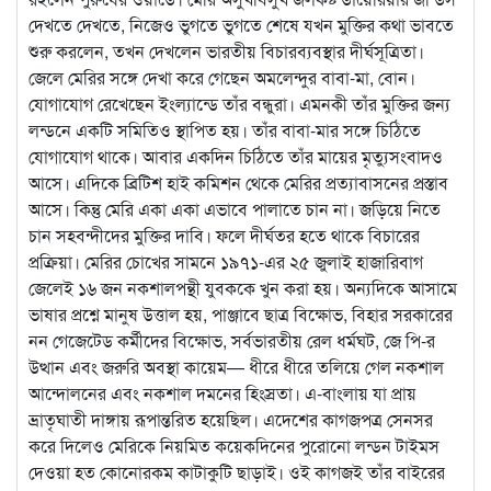
দেখতে দেখতে, নিজেও ভুগতে ভুগতে শেষে যখন মুক্তির কথা ভাবতে
শুরু করলেন, তখন দেখলেন ভারতীয় বিচারব্যবস্থার দীর্ঘসূত্রিতা।
জেলে মেরির সঙ্গে দেখা করে গেছেন অমলেন্দুর বাবা-মা, বোন।
যোগাযোগ রেখেছেন ইংল্যান্ডে তাঁর বন্ধুরা। এমনকী তাঁর মুক্তির জন্য
লন্ডনে একটি সমিতিও স্থাপিত হয়। তাঁর বাবা-মার সঙ্গে চিঠিতে
যোগাযোগ থাকে। আবার একদিন চিঠিতে তাঁর মায়ের মৃত্যুসংবাদও
আসে। এদিকে ব্রিটিশ হাই কমিশন থেকে মেরির প্রত্যাবাসনের প্রস্তাব
আসে। কিন্তু মেরি একা একা এভাবে পালাতে চান না। জড়িয়ে নিতে
চান সহবন্দীদের মুক্তির দাবি। ফলে দীর্ঘতর হতে থাকে বিচারের
প্রক্রিয়া। মেরির চোখের সামনে ১৯৭১-এর ২৫ জুলাই হাজারিবাগ
জেলেই ১৬ জন নকশালপন্থী যুবককে খুন করা হয়। অন্যদিকে আসামে
ভাষার প্রশ্নে মানুষ উত্তাল হয়, পাঞ্জাবে ছাত্র বিক্ষোভ, বিহার সরকারের
নন গেজেটেড কর্মীদের বিক্ষোভ, সর্বভারতীয় রেল ধর্মঘট, জে পি-র
উত্থান এবং জরুরি অবস্থা কায়েম— ধীরে ধীরে তলিয়ে গেল নকশাল
আন্দোলনের এবং নকশাল দমনের হিংস্রতা। এ-বাংলায় যা প্রায়
ভ্রাতৃঘাতী দাঙ্গায় রূপান্তরিত হয়েছিল। এদেশের কাগজপত্র সেনসর
করে দিলেও মেরিকে নিয়মিত কয়েকদিনের পুরোনো লন্ডন টাইমস
দেওয়া হত কোনোরকম কাটাকুটি ছাড়াই। ওই কাগজই তাঁর বাইরের