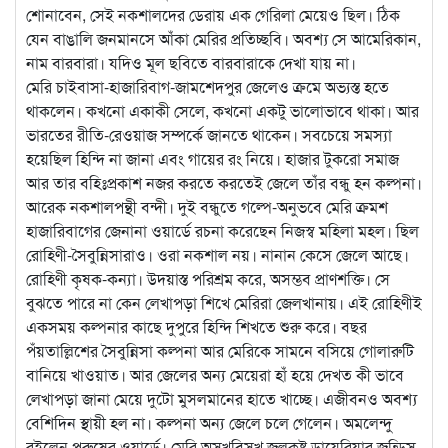
শোনাবেন, সেই নকশালদের ডেরায় এক গেরিলা মেয়েও ছিল। ঠিক
যেন বাঙালি জনমানসে আঁকা মেরির প্রতিচ্ছবি। অবশ্য সে আমেরিকান,
নাম বারবারা। যদিও মূল ছবিতে বারবারাকে দেখা যায় না।
মেরি চাইবাসা-হাজারিবাগ-জামশেদপুর জেলেও ক্রমে অভ্যস্ত হতে
থাকলেন। কখনো একাকী সেলে, কখনো একটু ভালোভাবে থাকা। আর
ভারতের রীতি-রেওয়াজ সম্পর্কে জানতে থাকেন। সবচেয়ে সমস্যা
হয়েছিল হিন্দি না জানা এবং গায়ের রং নিয়ে। হাজার টুকরো সমাজ
আর তার বহিঃপ্রকাশ নজর করতে করতেই জেলে তাঁর বন্ধু হন কল্পনা।
আরেক নকশালপন্থী বন্দী। দুই বন্ধুতে গল্পে-অনুভবে মেরি ক্রমশ
হাজারিবাগের জেনানা ওয়ার্ডে রচনা করেছেন নিজস্ব মহিলা মহল। ছিল
রোহিণী-সৈবুন্নিসারাও। ওরা নকশাল নয়। নানান কেসে জেলে আছে।
রোহিণী কৃষক-কন্যা। উদয়াস্ত পরিশ্রম করে, অসম্ভব প্রাণশক্তি। সে
বুঝতে পারে না কেন লেখাপড়া শিখে মেরিরা জেলখানায়। এই রোহিণীই
একসময় কল্পনার কাছে দুপুরে হিন্দি শিখতে শুরু করে। বছর
পঁয়তাল্লিশের সৈবুন্নিসা কল্পনা আর মেরিকে সামনে বসিয়ে গোলারুটি
বানিয়ে খাওয়াত। আর জেলের অন্য মেয়েরা হাঁ হয়ে দেখত কী ভাবে
লেখাপড়া জানা মেয়ে দুটো মুসলমানের হাতে খাচ্ছে। এজীবনও অবশ্য
বেশিদিন স্থায়ী হল না। কল্পনা অন্য জেলে চলে গেলেন। অমলেন্দু
রইলেন পুরুষের ওয়ার্ডে। মেরি অসুখবিসুখ জলকষ্ট ডায়েরিয়ার জন্ডিস