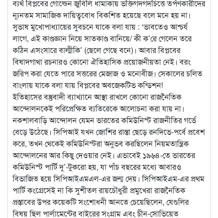
ব্যর্থ বিপ্লবের গোল্ডেন জুবিলি ধামাকায় ভক্তিগদগদচিত্তে তর্পণকারীদের
ন্যূনতম সামাজিক দায়িত্ববোধ বিকশিত হয়েছে বলে মনে হয় না।
সুভাষ মুখোপাধ্যায়ের সুবচনে যাকে বলা যায় : ‘ভাবতেও আশ্চর্য
লাগে, এই কাণ্ডজ্ঞান নিয়ে সাতকাণ্ড বানিয়ে/ কী ক’রে গেলেন তরে
কঠিন এসংসারে বাল্মীকি’ (ছেলে গেছে বনে)। আবার বিপ্লবের
বিষাদগাথা রচনারও কোনো ঐতিহাসিক প্রয়োজনীয়তা নেই। বরং
জরিপ করা যেতে পারে সত্তরের মেজাজ ও মনোবীজ। সেকালের চলিত
বাংলায় যাকে বলা যায় বিপ্লবের অবজেকটিভ কন্ডিশন!
ইতিহাসের বস্তুবাদী ব্যাখ্যানে আস্থা রাখলে কোনো রাজনৈতিক
আন্দোলনকেই পরিপ্রেক্ষিত ব্যতিরেকে আলোচনা করা যায় না।
নকশালবাড়ি আন্দোলন যেমন ভারতের কমিউনিস্ট রাজনীতির গর্ভে
বেড়ে উঠেছে। সিপিআই যখন জোশির রাস্তা ছেড়ে রনদিভে-পর্বে প্রবেশ
করে, তখন থেকেই কমিউনিস্টরা অনুভব করছিলেন নিয়মতান্ত্রিক
আন্দোলনের আর কিছু দেওয়ার নেই। এভাবেই ১৯৬৪-তে ভারতের
কমিউনিস্ট পার্টি দু’-টুকরো হয়, যা পাঁচ বছরের মধ্যে আবারও
বিভাজিত হয়ে সিপিআইএমএল-এর জন্ম দেয়। সিপিআইএম-এর প্রথম
পার্টি কংগ্রেসেই না কি সুশীতল রায়চৌধুরী প্রমুখেরা রাজনৈতিক
প্রস্তাবের উপর কয়েকটি সংশোধনী আনতে চেয়েছিলেন, যেগুলির
বিষয় ছিল পার্লামেন্টের বাইরের সংগ্রাম এবং চীন-সোভিয়েত