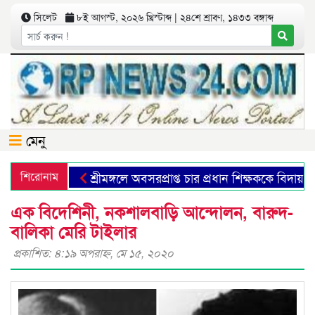
সিলেট
৮ই আগস্ট, ২০২৬ খ্রিস্টাব্দ | ২৪শে শ্রাবণ, ১৪৩৩ বঙ্গাব্দ
মেনু
শিরোনাম
শ্রীমঙ্গলে অবসরপ্রাপ্ত চার প্রধান শিক্ষককে বিদায় সংবর্ধ
এক বিদেশিনী, নকশালবাড়ি আন্দোলন, বারুদ-
বালিকা মেরি টাইলার
প্রকাশিত: ৪:১৯ অপরাহ্ণ, মে ১৫, ২০২০