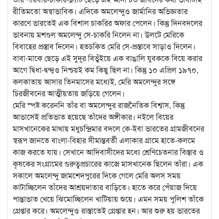
রীতিমতো অস্বাভাবিক। এদিকে অমলেন্দুও জার্মানির অভিজ্ঞতার
কারণে ভারতেই এক বিশাল চাকরির অফার পেলেন। কিন্তু দিনবদলের
ভাবনায় মশগুল অমলেন্দু সে-চাকরি নিলেন না। উলটে মেরিকে
বিবাহের প্রস্তাব দিলেন। হতচকিত মেরি সে-প্রস্তাবে সাড়াও দিলেন।
বাবা-মাকে ছেড়ে এই সুদূর বিভুঁইয়ে এক বাঙালি যুবককে বিয়ে করার
আগে দ্বিধা-দ্বন্দ্বও নিশ্চয়ই কম কিছু ছিল না। কিন্তু ১০ এপ্রিল ১৯৭০,
কলকাতায় আসার তিনমাসের মধ্যেই, মেরি অমলেন্দুর সঙ্গে
চিরজীবনের আত্মীয়তায় জড়িয়ে গেলেন।
মেরি স্পষ্ট করেননি তাঁর বা অমলেন্দুর রাজনৈতিক বিশ্বাস, কিন্তু
আভাসেই প্রতিভাত হয়েছে তাঁদের অঙ্গীকার। নইলে বিয়ের
মাসখানেকের মাথায় মধুচন্দ্রিমার বদলে কে-ইবা ভারতের গ্রামজীবনের
স্বরূপ জানতে বাংলা-বিহার সীমান্তবর্তী এলাকার গ্রামে হাতে-কলমে
কাজ করতে যায়। সেখানে আদিবাসীদের মধ্যে শ্রেণিচেতনার বিস্তার ও
কৃষকের সংগ্রামের গুরুত্বপ্রচারের কাজে মাসখানেক ছিলেন তাঁরা। এক
সকালে অমলেন্দু জামশেদপুরের দিকে গেলে মেরি অলস সময়
কাটাচ্ছিলেন তাঁদের আশ্রয়দাতার বাড়িতে। হাতে করে পেঁয়াজ দিয়ে
পান্তাভাত খেয়ে ঝিমোচ্ছিলেন খাটিয়ায় শুয়ে। এমন সময় পুলিশ তাঁকে
গ্রেপ্তার করে। অমলেন্দুও রাস্তাতেই গ্রেপ্তার হন। আর শুরু হয় ভারতের