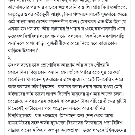
আন্দোলনের পর আর এভাবে অস্ত্র ধরেনি বাঙালি। প্রায় বিনা প্রস্তুতিতে,
নেতৃত্বের ওপর অহৈতুকী আস্থায়, বিনা গণআন্দোলনেই যুদ্ধসাজে সেজে
ওঠে বাংলা তথা দেশের স্পন্দনশীল অংশ। মেরুকরণ এত তীব্র ছিল যে
এসময় উৎপল দত্ত ‘তীর’ নাটকের উপাদান সংগ্রহে নকশালবাড়ি এসে
উত্তরবঙ্গ বিশ্ববিদ্যালয়ের জনসভায় বললেন : ‘একদিকে নকশালবাড়ি
অন্যদিকে বেশ্যাবাড়ি। বুদ্ধিজীবীদের বেছে নিতে হবে তারা কোন
বাড়িতে উঠবেন।’
২
উৎপল দত্তের ডাক ভৌগোলিক কারণেই তাঁর কানে পৌঁছয়নি
কোনোদিন। কিন্তু কোন অজানা যেন তাঁকে ‘বাহির হতে দুয়ারে কর’
হেনেছিল। থাকতেন যুক্তরাজ্যের এসেক্স-এ। কাছেই টিলবেরি বন্দরে
কাজ করতেন তাঁর পিতৃদেব। বন্দরের জলহাওয়ায় বড়ো হওয়া মেরি
টাইলারের তাই ভালো লাগত বিদেশি মানুষের মুখ আর তাদের চলন।
তেরো-চোদ্দ বছর বয়স থেকেই হাতখরচের টাকা বাঁচিয়ে গ্রীষ্মের ছুটিটা
বিদেশেই কাটাতেন। পরে পড়েছেন লন্ডনে আর জার্মানির
বিশ্ববিদ্যালয়ে। যত পড়েছেন, মিশেছেন অন্য দেশ থেকে আসা
ছাত্রছাত্রীদের সঙ্গে ততই বুঝেছেন বিলেতের সিলেবাসে পড়া ব্রিটিশ
সাম্রাজ্যবাদের ইতিহাস কতদূর অনৃতভাষণ। উত্তর লন্ডনে উইসডেনের