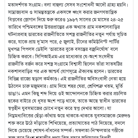
মতাদর্শগত সংগ্রাম। বলা বাহুল্য সেসব সংশোধনী আদৌ গ্রাহ্য হয়নি।
সাম্রাজ্যবাদ ও সামন্ততন্ত্রকে একসঙ্গে ধ্বংস করার জনগণতান্ত্রিক
বিপ্লবের স্লোগান দিয়ে শুরু করেও ১৯৬৭ সালের মে মাসের ২৪-২৫
তারিখে পশ্চিমবঙ্গের উত্তরপ্রান্তের এক অখ্যাত গ্রাম নকশালবাড়ির
ঘটনাপ্রবাহ ভারতের রাজনীতিতে সশস্ত্র রাজনীতির নতুন পর্যায় সূচিত
করে, যাকে প্রায় দু’মাস পরে, ৫ জুলাই, চীনের কমিউনিস্ট পার্টির
মুখপত্র পিপলস ডেইলি ‘ভারতের বুকে বসন্তের বজ্রনির্ঘোষ’ বলে
চিহ্নিত করবে। সিপিআইএম-এর মধ্যেকার যে-অংশ সংসদীয়
রাজনীতি বর্জন করে সশস্ত্র সংগ্রামে বিশ্বাসী ছিলেন তাঁরা সাতষট্টির
নকশালবাড়ির পর এক আশ্চর্য যোগসূত্রে ঐক্যবদ্ধ হলেন। ভারতের
বিভিন্ন রাজ্যে ছড়াল কর্মকাণ্ড। এই রাজনীতির অবিসংবাদী নেতা হয়ে
উঠলেন চারু মজুমদার। গ্রাম দিয়ে শহর ঘেরা, শ্রেণিশত্রু খতম, মূর্তি
ভাঙা¾ এমন কিছু শব্দ দিয়ে ওই আন্দোলনকে চিহ্নিত করার প্রচলিত
ছকের বাইরে যে ধূসর অংশ পড়ে থাকে, তাতে আছে স্বাধীন ভারতের
স্বপ্নহীন যুবসমাজের চোখে নতুন করে স্বপ্ন দেখার আলো। যা
নিম্নমধ্যবিত্তের ছেঁড়া-কাঁথায় শুয়ে থাকতে-থাকতে যুবসমাজকে মেরুদণ্ড
শক্ত করে উঠে দাঁড়াতে শিখিয়েছে, প্রত্যাঘাতের পাঠ দিয়েছে, বদলে
দিতে চেয়েছে শোষণ-বাঁধনের সম্পর্ক। সফলতা-নিস্ফলতার গণ্ডীকে
তুচ্ছ করে বিংশ শতাব্দীর প্রথম কিছু বছরে অগ্নিযুগের বিপ্লবী