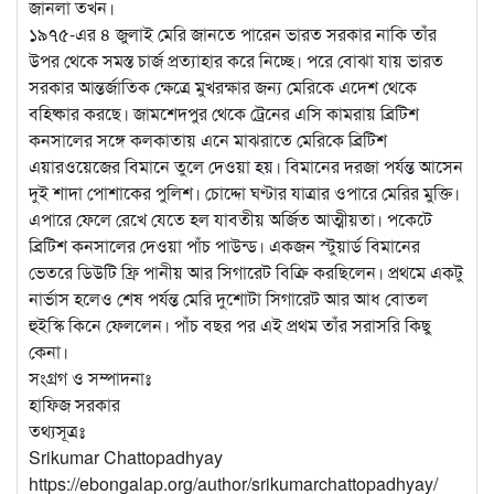
জানলা তখন।
১৯৭৫-এর ৪ জুলাই মেরি জানতে পারেন ভারত সরকার নাকি তাঁর
উপর থেকে সমস্ত চার্জ প্রত্যাহার করে নিচ্ছে। পরে বোঝা যায় ভারত
সরকার আন্তর্জাতিক ক্ষেত্রে মুখরক্ষার জন্য মেরিকে এদেশ থেকে
বহিষ্কার করছে। জামশেদপুর থেকে ট্রেনের এসি কামরায় ব্রিটিশ
কনসালের সঙ্গে কলকাতায় এনে মাঝরাতে মেরিকে ব্রিটিশ
এয়ারওয়েজের বিমানে তুলে দেওয়া হয়। বিমানের দরজা পর্যন্ত আসেন
দুই শাদা পোশাকের পুলিশ। চোদ্দো ঘণ্টার যাত্রার ওপারে মেরির মুক্তি।
এপারে ফেলে রেখে যেতে হল যাবতীয় অর্জিত আত্মীয়তা। পকেটে
ব্রিটিশ কনসালের দেওয়া পাঁচ পাউন্ড। একজন স্টুয়ার্ড বিমানের
ভেতরে ডিউটি ফ্রি পানীয় আর সিগারেট বিক্রি করছিলেন। প্রথমে একটু
নার্ভাস হলেও শেষ পর্যন্ত মেরি দুশোটা সিগারেট আর আধ বোতল
হুইস্কি কিনে ফেললেন। পাঁচ বছর পর এই প্রথম তাঁর সরাসরি কিছু
কেনা।
সংগ্রগ ও সম্পাদনাঃ
হাফিজ সরকার
তথ্যসূত্রঃ
Srikumar Chattopadhyay
https://ebongalap.org/author/srikumarchattopadhyay/