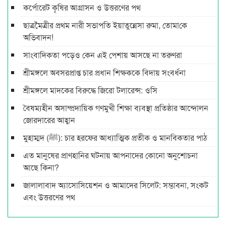
কর্পোরেট কৃষির আগ্রাসন ও উত্তরণের পথ
ছাত্রমৈত্রীর প্রথম নারী সভাপ‌তি ইয়াতুন্নেসা রুমা, তোমা‌কে
অ‌ভিবাদন!
সাংবাদিকতা পড়েও কেন এই পেশায় আসছে না তরুণরা
শ্রীমঙ্গলে অবসরপ্রাপ্ত চার প্রধান শিক্ষককে বিদায় সংবর্ধনা
শ্রীমঙ্গলে মাদকের বিরুদ্ধে জিরো টলারেন্স: ওসি
বৈষম্যহীন অসাম্প্রদায়িক গণমুখী শিক্ষা ব্যবস্থা প্রতিষ্ঠার আন্দোলন
জোরদারের আহ্বান
মুহাম্মদ (ﷺ): চার হরফের আধ্যাত্মিক প্রতীক ও মানবিকতার পাঠ
এত মানুষের প্রাণহানির ঘটনায় আপনাদের কোনো অনুশোচনা
আছে কিনা?
জালালাবাদ অ্যাসোসিয়েশন ও আমাদের সিলেট: সম্ভাবনা, সংকট
এবং উত্তরণের পথ