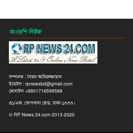
অারপি নিউজ
সম্পাদক : সৈয়দ আমিরুজ্জামান
ইমেইল : rpnewsbd@gmail.com
মোবাইল +8801716599589
৩১/এফ, তোপখানা রোড, ঢাকা-১০০০।
© RP News 24.com 2013-2020