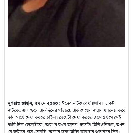
নুশরাত জাহান, ২৭ মে ২০২০ :
ঈদের নাটক দেখছিলাম। একটা
নাটকেঃ এক ছেলে একদিনের পরিচয়ে এক মেয়ের নাম্বার ম্যানেজ করে
তার সাথে দেখা করতে চাইল।
মেয়েটা দেখা করতে এসে প্রথমে সেই
ঝারি দিল ছেলেটাকে, তারপর যখন জানল ছেলেটা মিলিওনিয়ার, তখন
সে জড়িয়ে ধরে সেলফি তোলার জন্য অস্থির আবদার শুরু করে দিল।