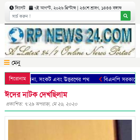
সিলেট
৭ই আগস্ট, ২০২৬ খ্রিস্টাব্দ | ২৩শে শ্রাবণ, ১৪৩৩ বঙ্গাব্দ
মেনু
লেট: সম্ভাবনা, সংকট এবং উত্তরণের পথ
শিরোনাম
বিএনপি সরকারের গণবি
ঈদের নাটক দেখছিলাম
প্রকাশিত: ৭:২৯ অপরাহ্ণ, মে ২৬, ২০২০