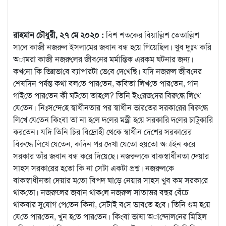
রাহমান চৌধুরী, ২৭ মে ২০২০ :
বিশ শত‌কের বিয়া‌ল্লিশ তেতা‌ল্লিশ
সা‌লে কাজী নজরুল ইসলা‌মের জবান বন্ধ হ‌য়ে গিয়ে‌ছিল। খুব দুঃখ ক‌রি
অামরা কাজী
নজরু‌লের জীব‌নের মর্মা‌ন্তিক এরকম ঘটনার জন্য।
কখ‌নো কি ভিন্নভা‌বে ব্যাপারটা ভে‌বে দে‌খে‌ছি। য‌দি নজরুল জীব‌নের
শেষ‌দিন পর্যন্ত কথা বল‌তে পার‌তেন, ক‌বিতা‌ ‌লিখ‌তে পার‌তেন, গান
গাই‌তে পার‌তেন কী ঘট‌তো তাহ‌লে? তি‌নি ইং‌রেজ‌দের বিরু‌দ্ধে ‌লি‌খে
যে‌তেন। নিঃস‌ন্দে‌হে স্বাধীনতার পর স্বাধীন ভার‌তের সরকা‌রের ‌বিরু‌দ্ধে
লি‌খে যে‌তেন ‌কিংবা তা না হ‌লে দ‌লের মন্ত্রী হ‌য়ে সরকা‌রি দ‌লের চাটুকা‌রি
কর‌তেন। য‌দি তি‌নি চির বি‌দ্রোহী থে‌কে স্বাধীন দে‌শের সরকা‌রের
বিরু‌দ্ধে লি‌খে যে‌তেন, ক‌দিন পর দেখা যে‌তো হয়‌তো অাইন ক‌রে
সরকার তাঁর জবান বন্ধ ক‌রে দি‌য়ে‌ছে। নজরুল‌কে বাকস্বাধীনতা দেয়ার
সাহস সরকা‌রের হ‌তো ‌কি না সেটা একটা প্রশ্ন। নজরুল‌কে
বাকস্বাধীনতা দেয়ার ম‌তো‌ বিপদ ঘা‌ড়ে নেয়ার সাহস খুব কম সরকা‌রে
থাক‌তো। নজরুলের জবান থাক‌লে নজরুল সাতাত্তর বছর বেঁচে
থাকবার সু‌যোগ পে‌তেন কিনা, সেটাই ব‌সে ভাব‌তে হ‌বে। তি‌নি গুম হ‌য়ে
যে‌তে পার‌তেন, খুন হ‌তে পার‌তেন। কিংবা ভাষা অা‌ন্দোল‌নের মি‌ছিল