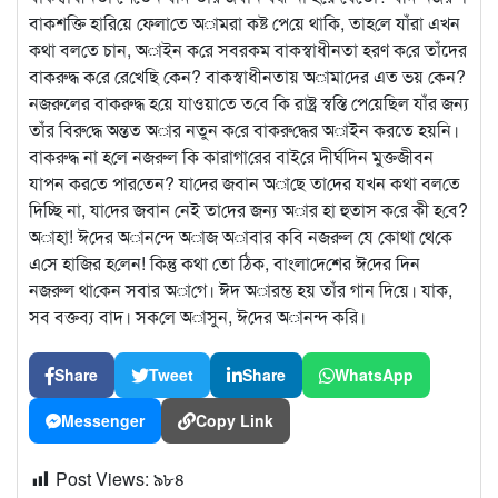
বাকশ‌ক্তি হা‌রি‌য়ে ফেলা‌তে অামরা কষ্ট পে‌য়ে ‌থা‌কি, তাহ‌লে যাঁরা এখন
কথা বল‌তে চান, অাইন ক‌রে সবরকম বাকস্বাধীনতা হরণ ক‌রে তাঁদের
বাকরুদ্ধ ক‌রে রে‌খে‌ছি কেন? বাকস্বাধীনতায় অামা‌দের এত ভয় কেন?
নজরুলের বাকরুদ্ধ হ‌য়ে যাওয়া‌তে ত‌বে কি রাষ্ট্র স্ব‌স্তি পে‌য়ে‌ছিল যাঁর জন্য
তাঁর বিরু‌দ্ধে অন্তত অার নতুন ক‌রে বাকরু‌দ্ধের অাইন ক‌রতে হয়‌নি।
বাকরুদ্ধ না হ‌লে নজরুল কি কারাগা‌রের বাই‌রে দীর্ঘ‌দিন মুক্তজীবন
যাপন কর‌তে পার‌তেন? যা‌দের জবান অা‌ছে তা‌দের যখন কথা বল‌তে
দি‌চ্ছি না, যা‌দের জবান নেই তা‌দের জন্য অার হা হুতাস ক‌রে কী হ‌বে?
অাহা! ঈ‌দের অান‌ন্দে অাজ অাবার ক‌বি নজরুল যে কোথা থে‌কে
এ‌সে হা‌জির হ‌লেন! কিন্তু কথা তো ঠিক, বাংলা‌দে‌শের ঈ‌দের দিন
নজরুল থা‌কেন সবার অা‌গে। ঈদ অারম্ভ হয় তাঁর গান দি‌য়ে। যাক,
সব বক্তব্য বাদ। সক‌লে অাসুন, ঈ‌দের অানন্দ ক‌রি।
Share
Tweet
Share
WhatsApp
Messenger
Copy Link
Post Views:
৯৮৪