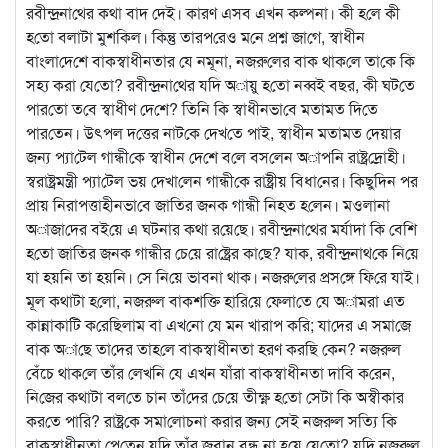
রবীন্দ্রনা‌থের কথা বাদ দেই। কারণ এসব এখন কল্পনা। কী হ‌লে কী
হ‌তো বলাটা মুশ‌কিল। কিন্তু তারপ‌রেও ম‌নে প্রশ্ন জা‌গে, স্বাধীন
বাংলা‌দে‌শে বাকস্বাধীনতার যে নমূনা, নজরু‌লের বাক থাক‌লে তা‌কে কি
সহ্য করা যে‌তো? রবীন্দ্রনা‌থের য‌দি অায়ু হ‌তো নব্বই বছর, কী ঘট‌তে
পার‌তো ত‌বে স্বাধীণ দে‌শে? তি‌নি কি স্বাধীনভা‌বে মতামত দি‌তে
পার‌তেন। উৎপল দ‌ত্তের নাট‌কে দেখ‌তে পাই, স্বাধীন মতামত দেয়ার
জন্য প্যা‌টেল গান্ধী‌কে স্বাধীন দে‌শে ব‌লে বস‌লেন অাপ‌নি রাষ্ট্র‌দ্রোহী।
স্বরাষ্ট্রমন্ত্রী প্যা‌টেল ভয় দেখা‌লেন গান্ধী‌কে রাষ্ট্রীয় বিধা‌নের। কিছু‌দিন পর
প্রায় নিরাপত্তাহীনভা‌বে জা‌তির জনক গান্ধী নিহত হ‌লেন। মওলানা
অাজা‌দের বই‌য়ে এ ঘটনার কথা র‌য়ে‌ছে। রবীন্দ্রনা‌থের মর্যাদা কি বে‌শি
হ‌তো জা‌তির জনক গান্ধীর চে‌য়ে রা‌ষ্ট্রের কা‌ছে? যাক, রবীন্দ্রনাথ‌কে নি‌য়ে
যা হয়‌নি তা হয়‌নি। সে নি‌য়ে ভাবনা থাক। নজরু‌লের প্রস‌ঙ্গে‌ ফি‌রে যাই।
মূল কথাটা হ‌লো, নজরু‌ল বাকশ‌ক্তি হা‌রি‌য়ে ফেলা‌তে যে অামরা এত
কান্নাকা‌টি ক‌রে‌ছিলাম বা এখ‌নো যে মন খারাপ ক‌রি; যা‌দের এ সমা‌জে
বাক অা‌ছে তা‌দের তাহ‌লে বাকস্বাধীনতা হরণ কর‌ছি কেন? নজরুল
বেঁচে থাক‌লে তাঁর লেখ‌নি যে এখন যাঁরা বাকস্বাধীনতা দা‌বি ক‌রেন,
নি‌জের কথাটা বল‌তে চান তাঁ‌দের চে‌য়ে তীক্ষ্ণ হ‌তো সেটা কি অস্বীকার
কর‌তে পা‌রি? রাষ্ট্র‌কে সমা‌লোচনা করার জন্য সেই নজরুল সত্যি কি
বাকস্বাধীনতা পে‌তেন য‌দি তাঁর জবান বন্ধ না হ‌য়ে যে‌তো? য‌দি নজরুল