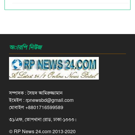
অারপি নিউজ
সম্পাদক : সৈয়দ আমিরুজ্জামান
ইমেইল : rpnewsbd@gmail.com
মোবাইল +8801716599589
৩১/এফ, তোপখানা রোড, ঢাকা-১০০০।
© RP News 24.com 2013-2020