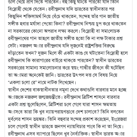
গুলি খে‌য়ে প্রাণ দি‌তে পার‌তেন। বহু কিছু ঘট‌তে পার‌তো য‌দি তি‌নি
বি‌দ্রোহী থে‌কে যে‌তেন। রবীন্দ্রনাথ য‌দি ভার‌তের স্বাধীনতার পর
কিছু‌দিন শ‌ক্তিসামর্থ নি‌য়ে বেঁ‌চে থাক‌তেন, স‌ন্দেহ তাঁর গান জাতীয়
সঙ্গীত হবার মর্যাদা পে‌তো কিনা? রবীন্দ্রনাথ নিশ্চয় চুপ ক‌রে থাক‌তেন
না সরকারের কো‌নো অপরাধ লক্ষ্য কর‌লে। বি‌দ্রোহী বা সমা‌লোচক
রবীন্দ্রনা‌থের গান তাহ‌লে জাতীয় সঙ্গীত হ‌তো কি না লক্ষ টাকার প্রশ্ন
সেটা। নজরুল অার রবীন্দ্রনাথ য‌দি দুজ‌নেই রাষ্ট্রশ‌ক্তির বিরু‌দ্ধে
দাঁড়া‌তেন তখন? দুজন মি‌লে কী একটা কাণ্ড ‌যে ঘটা‌তেন! বি‌দ্রোহী হলে
রবীন্দ্রনাথ কি কারাগা‌রের বাই‌রে থাক‌তে পার‌তেন? স্বাধীন ভার‌তের
সরকা‌রের সামান্য সমা‌লোচনার ক‌রে স্বয়ং গান্ধীর‌ জীব‌নে কী ঘ‌টে‌ছিল
তা অামরা অ‌নে‌কেই জা‌নি। ভার‌তের উৎপল দত্ত সে বিষয় নি‌য়ে
“একলা চ‌লো রে” না‌মে নাটক লি‌খে‌ছেন।
স্বাধীন দে‌শের বাকস্বাধীনতার নমূনা দে‌খে কথাগুলি বারবার ‌মনে হ‌চ্ছে
অাজ‌কে নজরুল জন্মজয়ন্তী‌তে। রবীন্দ্রনাথ ব্রি‌টিশ শাস‌নে বারবার
একটা প্রশ্ন তু‌লে‌ছি‌লেন, ব্রি‌টিশরা চ‌লে গে‌লে যারা শাসন ক্ষমতায়
অাস‌বে তারা কি খুব ন্যায়পরায়ণভা‌বে দেশ চালা‌বে? তি‌নি বল‌তেন
দুর্ব‌লের শাসন ভয়ঙ্কর। তি‌নি বহুবার স‌ন্দেহ প্রকাশ ক‌রে‌ছেন, ইং‌রেজরা‌
চলে গে‌লেই স্বাধীন ভার‌তে জনগণ ন্যায়‌বিচার পা‌বে কি না তা নি‌য়ে।
রবীন্দ্রনাথ এসব ব্যাপা‌রে ছি‌লেন খুব নৈর্ব্য‌ক্তিক। স্বাধীন ভারত অার