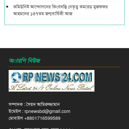
কমিউনিষ্ট আন্দোলনের কিংবদন্তি নেতৃত্ব কমরেড মুজফ্ফর
আহমদের ১৩৭তম জন্মবার্ষিকী আজ
অারপি নিউজ
সম্পাদক : সৈয়দ আমিরুজ্জামান
ইমেইল : rpnewsbd@gmail.com
মোবাইল +8801716599589