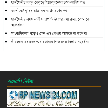
ছাত্রমৈত্রীর নতুন নেতৃত্বে ইয়াতুননেসা রুমা-ফাহিম শুভ্র
কর্পোরেট কৃষির আগ্রাসন ও উত্তরণের পথ
ছাত্রমৈত্রীর প্রথম নারী সভাপ‌তি ইয়াতুন্নেসা রুমা, তোমা‌কে
অ‌ভিবাদন!
সাংবাদিকতা পড়েও কেন এই পেশায় আসছে না তরুণরা
শ্রীমঙ্গলে অবসরপ্রাপ্ত চার প্রধান শিক্ষককে বিদায় সংবর্ধনা
অারপি নিউজ