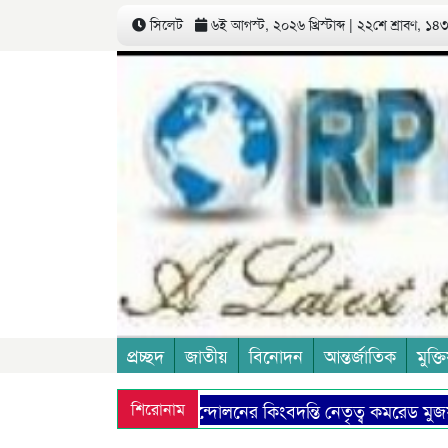
সিলেট
৬ই আগস্ট, ২০২৬ খ্রিস্টাব্দ | ২২শে শ্রাবণ, ১৪৩৩
প্রচ্ছদ
জাতীয়
বিনোদন
আন্তর্জাতিক
মুক্তি
কমিউনিষ্ট আন্দোলনের কিংবদন্তি নেতৃত্ব কমরেড মুজফ্
শিরোনাম