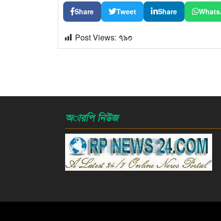
Share
Tweet
Share
Whats
Post Views:
৭৯০
অারপি নিউজ