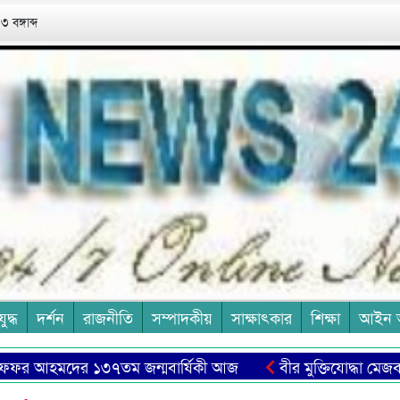
 বঙ্গাব্দ
যুদ্ধ
দর্শন
রাজনীতি
সম্পাদকীয়
সাক্ষাৎকার
শিক্ষা
আইন 
ফর আহমদের ১৩৭তম জন্মবার্ষিকী আজ
বীর মুক্তিযোদ্ধা মেজবাহ উ