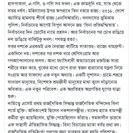
হাসপাতাল, এ-গলি, ও-গলি সব দখল। এক কামদুনি নয়, সাত থেকে
সত্তর ধর্ষণ। মহিলাদের উপর অপরাধে তিন নম্বরে রাজ্য। ২০১৮, দেশে
অ্যাসিড হামলায় শীর্ষে রাজ্য (এনসিআরবি)। দলদাসের ভূমিকায়
পুলিশ। নির্বাচনের আগেই বিপুল আসনে জয় ‘বিনা প্রতিদ্বন্দ্বিতায়’।
নির্বাচনের দিন ভোটের নামে প্রহসন। আর নির্বাচনের পর চোখ রাঙিয়ে
দল ভাঙিয়ে বাকিটুকু দখল। গণতন্ত্র হত্যা।
সত্তর দশকে এরকমই এক নৈরাজ্য কাটিয়ে সাতাত্তর। রাজ্যে বামফ্রন্ট।
একদিনে নয়। দশকের পর দশক ধরে শ্রেণিসংগ্রাম আর
গণআন্দোলনের ফসল। আধা ফ্যাসিবাদী অত্যাচারের রক্তচিহ্ন সারা
শরীরে বহন করে, বুকের মধ্যে চেপে রাখা স্বজন হারানোর যন্ত্রণা নিয়ে
সংগ্রাম আর সাফল্যে এক নতুন অধ্যায়। একটি সুশাসন। গ্রামে-শহরে
সাধারণ মানুষের, বিশেষত শ্রমজীবী মানুষের মাথা তুলে দাঁড়ানোর
অধিকার। এক নতুন পরিবেশ। এক অপ্রতিহত অগ্রগতির যুগের যাত্রা
শুরু।
দায়িত্বে এসেই প্রথম রাজনৈতিক সিদ্ধান্ত রাজনৈতিক বন্দিদের বিনা
শর্তে মুক্তি। অধিকাংশই ছিলেন নকশালপন্থীরা। যাদের হাতে বামপন্থী
কর্মীরা খুন হয়েছিলেন, মুক্তি পেয়েছিলেন তাঁরাও। সমকালীন ভারতে
এক সাহাসী ঐতিহাসিক সিদ্ধান্ত। বিনা বিচারের মতো বর্বর প্রথা রদ।
রাজনৈতিক প্রতিহিংসা পূরণের জন্য ব্যবহার করা হয়নি পুলিশকে।