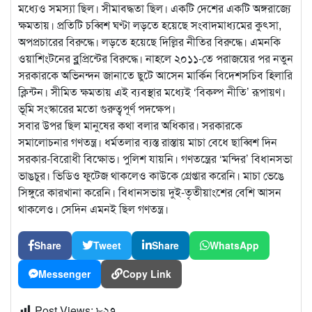
মধ্যেও সমস্যা ছিল। সীমাবদ্ধতা ছিল। একটি দেশের একটি অঙ্গরাজ্যে
ক্ষমতায়। প্রতিটি চব্বিশ ঘণ্টা লড়তে হয়েছে সংবাদমাধ্যমের কুৎসা,
অপপ্রচারের বিরুদ্ধে। লড়তে হয়েছে দিল্লির নীতির বিরুদ্ধে। এমনকি
ওয়াশিংটনের ব্লুপ্রিন্টের বিরুদ্ধে। নাহলে ২০১১-তে পরাজয়ের পর নতুন
সরকারকে অভিনন্দন জানাতে ছুটে আসেন মার্কিন বিদেশসচিব হিলারি
ক্লিন্টন। সীমিত ক্ষমতায় এই ব্যবস্থার মধ্যেই ‘বিকল্প নীতি’ রূপায়ণ।
ভূমি সংস্কারের মতো গুরুত্বপূর্ণ পদক্ষেপ।
সবার উপর ছিল মানুষের কথা বলার অধিকার। সরকারকে
সমালোচনার গণতন্ত্র। ধর্মতলার ব্যস্ত রাস্তায় মাচা বেধে ছাব্বিশ দিন
সরকার-বিরোধী বিক্ষোভ। পুলিশ যায়নি। গণতন্ত্রের ‘মন্দির’ বিধানসভা
ভাঙচুর। ভিডিও ফুটেজ থাকলেও কাউকে গ্রেপ্তার করেনি। মাচা ভেঙে
সিঙ্গুরে কারখানা করেনি। বিধানসভায় দুই-তৃতীয়াংশের বেশি আসন
থাকলেও। সেদিন এমনই ছিল গণতন্ত্র।
Share
Tweet
Share
WhatsApp
Messenger
Copy Link
Post Views:
৮২৭