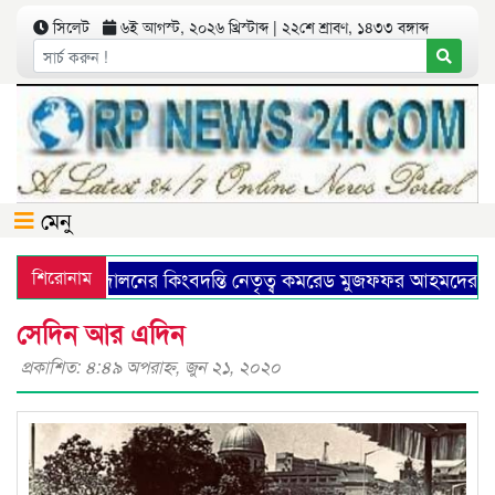
সিলেট
৬ই আগস্ট, ২০২৬ খ্রিস্টাব্দ | ২২শে শ্রাবণ, ১৪৩৩ বঙ্গাব্দ
মেনু
উনিষ্ট আন্দোলনের কিংবদন্তি নেতৃত্ব কমরেড মুজফ্ফর আহমদের ১৩৭
শিরোনাম
সেদিন আর এদিন
প্রকাশিত: ৪:৪৯ অপরাহ্ণ, জুন ২১, ২০২০