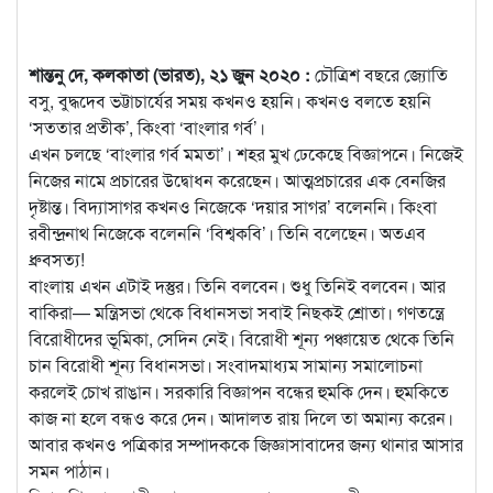
শান্তনু দে, কলকাতা (ভারত), ২১ জুন ২০২০ :
চৌত্রিশ বছরে জ্যোতি
বসু, বুদ্ধদেব ভট্টাচার্যের সময় কখনও হয়নি। কখনও বলতে হয়নি
‘সততার প্রতীক’, কিংবা ‘বাংলার গর্ব’।
এখন চলছে ‘বাংলার গর্ব মমতা’। শহর মুখ ঢেকেছে বিজ্ঞাপনে। নিজেই
নিজের নামে প্রচারের উদ্বোধন করেছেন। আত্মপ্রচারের এক বেনজির
দৃষ্টান্ত। বিদ্যাসাগর কখনও নিজেকে ‘দয়ার সাগর’ বলেননি। কিংবা
রবীন্দ্রনাথ নিজেকে বলেননি ‘বিশ্বকবি’। তিনি বলেছেন। অতএব
ধ্রুবসত্য!
বাংলায় এখন এটাই দস্তুর। তিনি বলবেন। শুধু তিনিই বলবেন। আর
বাকিরা— মন্ত্রিসভা থেকে বিধানসভা সবাই নিছকই শ্রোতা। গণতন্ত্রে
বিরোধীদের ভূমিকা, সেদিন নেই। বিরোধী শূন্য পঞ্চায়েত থেকে তিনি
চান বিরোধী শূন্য বিধানসভা। সংবাদমাধ্যম সামান্য সমালোচনা
করলেই চোখ রাঙান। সরকারি বিজ্ঞাপন বন্ধের হুমকি দেন। হুমকিতে
কাজ না হলে বন্ধও করে দেন। আদালত রায় দিলে তা অমান্য করেন।
আবার কখনও পত্রিকার সম্পাদককে জিজ্ঞাসাবাদের জন্য থানার আসার
সমন পাঠান।