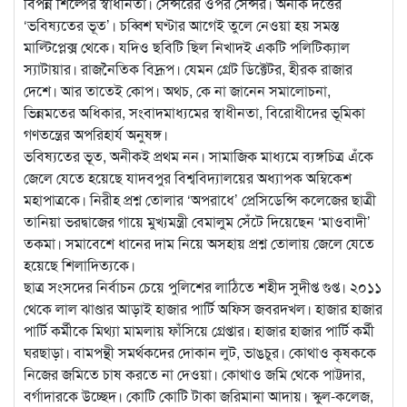
বিপন্ন শিল্পের স্বাধীনতা। সেন্সরের ওপর সেন্সর। অনীক দত্তের
‘ভবিষ্যতের ভূত’। চব্বিশ ঘণ্টার আগেই তুলে নেওয়া হয় সমস্ত
মাল্টিপ্লেক্স থেকে। যদিও ছবিটি ছিল নিখাদই একটি পলিটিক্যাল
স্যাটায়ার। রাজনৈতিক বিদ্রূপ। যেমন গ্রেট ডিক্টেটর, হীরক রাজার
দেশে। আর তাতেই কোপ। অথচ, কে না জানেন সমালোচনা,
ভিন্নমতের অধিকার, সংবাদমাধ্যমের স্বাধীনতা, বিরোধীদের ভূমিকা
গণতন্ত্রের অপরিহার্য অনুষঙ্গ।
ভবিষ্যতের ভূত, অনীকই প্রথম নন। সামাজিক মাধ্যমে ব্যঙ্গচিত্র এঁকে
জেলে যেতে হয়েছে যাদবপুর বিশ্ববিদ্যালয়ের অধ্যাপক অম্বিকেশ
মহাপাত্রকে। নিরীহ প্রশ্ন তোলার ‘অপরাধে’ প্রেসিডেন্সি কলেজের ছাত্রী
তানিয়া ভরদ্বাজের গায়ে মুখ্যমন্ত্রী বেমালুম সেঁটে দিয়েছেন ‘মাওবাদী’
তকমা। সমাবেশে ধানের দাম নিয়ে অসহায় প্রশ্ন তোলায় জেলে যেতে
হয়েছে শিলাদিত্যকে।
ছাত্র সংসদের নির্বাচন চেয়ে পুলিশের লাঠিতে শহীদ সুদীপ্ত গুপ্ত। ২০১১
থেকে লাল ঝাণ্ডার আড়াই হাজার পার্টি অফিস জবরদখল। হাজার হাজার
পার্টি কর্মীকে মিথ্যা মামলায় ফাঁসিয়ে গ্রেপ্তার। হাজার হাজার পার্টি কর্মী
ঘরছাড়া। বামপন্থী সমর্থকদের দোকান লুট, ভাঙচুর। কোথাও কৃষককে
নিজের জমিতে চাষ করতে না দেওয়া। কোথাও জমি থেকে পাট্টদার,
বর্গাদারকে উচ্ছেদ। কোটি কোটি টাকা জরিমানা আদায়। স্কুল-কলেজ,