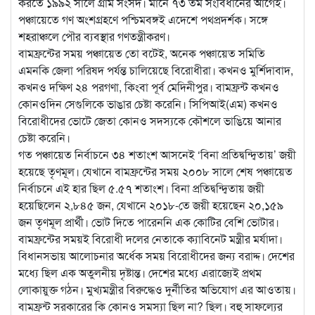
করতে ১৯৯২ সালে গ্রাম সংসদ। মানে ৭৩ তম সংবিধানের আগেই।
পঞ্চায়েতে গণ অংশগ্রহণে পশ্চিমবঙ্গই এদেশে পথপ্রদর্শক। সঙ্গে
শহরাঞ্চলে পৌর ব্যবস্থার গণতন্ত্রীকরণ।
বামফ্রন্টের সময় পঞ্চায়েত তো বটেই, অনেক পঞ্চায়েত সমিতি
এমনকি জেলা পরিষদ পর্যন্ত চালিয়েছে বিরোধীরা। কখনও মুর্শিদাবাদ,
কখনও দক্ষিণ ২৪ পরগণা, কিংবা পূর্ব মেদিনীপুর। বামফ্রন্ট কখনও
কোনওদিন সেগুলিকে ভাঙার চেষ্টা করেনি। সিপিআই(এম) কখনও
বিরোধীদের ভোটে জেতা কোনও সদস্যকে কৌশলে ভাঙিয়ে আনার
চেষ্টা করেনি।
গত পঞ্চায়েত নির্বাচনে ৩৪ শতাংশ আসনেই ‘বিনা প্রতিদ্বন্দ্বিতায়’ জয়ী
হয়েছে তৃণমূল। যেখানে বামফ্রন্টের সময় ২০০৮ সালে শেষ পঞ্চায়েত
নির্বাচনে এই হার ছিল ৫.৫৭ শতাংশ। বিনা প্রতিদ্বন্দ্বিতায় জয়ী
হয়েছিলেন ২,৮৪৫ জন, যেখানে ২০১৮-তে জয়ী হয়েছেন ২০,১৫৯
জন তৃণমূল প্রার্থী। ভোট দিতে পারেননি এক কোটির বেশি ভোটার।
বামফ্রন্টের সময়ই বিরোধী দলের নেতাকে ক্যাবিনেট মন্ত্রীর মর্যাদা।
বিধানসভায় আলোচনার অর্ধেক সময় বিরোধীদের জন্য বরাদ্দ। দেশের
মধ্যে ছিল এক অতুলনীয় দৃষ্টান্ত। দেশের মধ্যে এরাজ্যেই প্রথম
লোকায়ুক্ত গঠন। মুখ্যমন্ত্রীর বিরুদ্ধেও দুর্নীতির অভিযোগ এর আওতায়।
বামফ্রন্ট সরকারের কি কোনও সমস্যা ছিল না? ছিল। বহু সাফল্যের