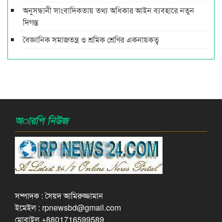
অনুসন্ধানী সাংবাদিকতায় তথ্য অধিকার আইন ব্যবহারে নতুন
দিগন্ত
বৈজ্ঞানিক সমাজতন্ত্র ও শ্রমিক শ্রেণির একনায়কত্ব‌
অারপি নিউজ
সম্পাদক : সৈয়দ আমিরুজ্জামান
ইমেইল : rpnewsbd@gmail.com
মোবাইল +8801716599589