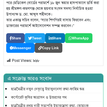
পরে মেডিকেল বোর্ডের পরামর্শে ১৮ জুন স্কয়ার হাসপাতালে ভর্তি করা
হয় শ্রীমঙ্গল-কমলগঞ্জ থেকে ছয়বার সংসদ সদস্য নির্বাচিত হওয়া
উপাধ্যক্ষ ড. মো. আব্দুস শহীদকে।
তার একান্ত সচিব বলেন, “স্যার শিগগিরই বাসায় ফিরবেন এবং
ডাক্তারের পরামর্শে আইসোলেশন সম্পন্ন করবেন।”
Share
Tweet
Share
WhatsApp
Messenger
Copy Link
Post Views:
৯৬৮
এ সংক্রান্ত আরও সংবাদ
ছাত্রমৈত্রীর নতুন নেতৃত্বে ইয়াতুননেসা রুমা-ফাহিম শুভ্র
কর্পোরেট কৃষির আগ্রাসন ও উত্তরণের পথ
ছাত্রমৈত্রীর প্রথম নারী সভাপ‌তি ইয়াতুন্নেসা রুমা, তোমা‌কে