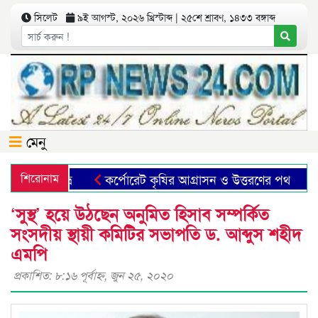
সিলেট
৯ই আগস্ট, ২০২৬ খ্রিস্টাব্দ | ২৫শে শ্রাবণ, ১৪৩৩ বঙ্গাব্দ
মেনু
মা-ফাহিম শুভ্র
শিরোনাম
কর্পোরেট কৃষির আগ্রাসন ও উত্তরণের পথ
ছ
‘সুস্থ’ হয়ে উঠছেন অনুমিত হিসাব সম্পর্কিত
সংসদীয় স্থায়ী কমিটির সভাপতি ড. আব্দুস শহীদ
এমপি
প্রকাশিত: ৮:১৬ পূর্বাহ্ণ, জুন ২৫, ২০২০