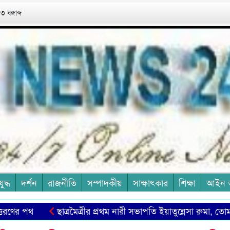
 বঙ্গাব্দ
যুদ্ধ
দর্শন
রাজনীতি
সম্পাদকীয়
সাক্ষাৎকার
শিক্ষা
আইন 
ের পথ
ছাত্রমৈত্রীর প্রথম নারী সভাপ‌তি ইয়াতুন্নেসা রুমা, তোমা‌ক
ষ্ঠাবার্ষিকী উদযাপন
জিওর্দানো ব্রুনোকে জীবন্ত পুড়িয়ে হত্যা 