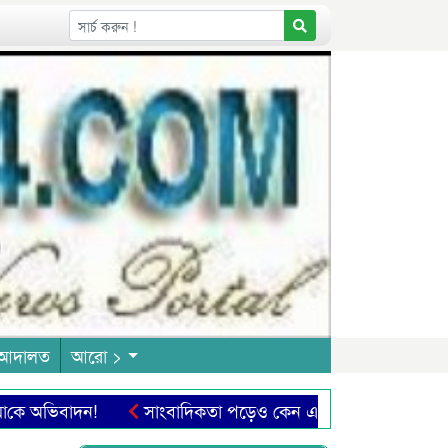
আদালত
আরো >
ে অ‌ভিবাদন!
সাংবাদিকতা পড়েও কেন এই পেশায় আসছে না তরু
করার ৪২৬ বছর
প্রথিতযশা সাংবাদিক ও রাজনীতিবিদ কমরেড নির্মল