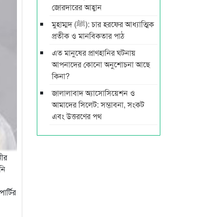
জোরদারের আহ্বান
মুহাম্মদ (ﷺ): চার হরফের আধ্যাত্মিক
প্রতীক ও মানবিকতার পাঠ
এত মানুষের প্রাণহানির ঘটনায়
আপনাদের কোনো অনুশোচনা আছে
কিনা?
জালালাবাদ অ্যাসোসিয়েশন ও
আমাদের সিলেট: সম্ভাবনা, সংকট
এবং উত্তরণের পথ
নীর
নি
র্টির