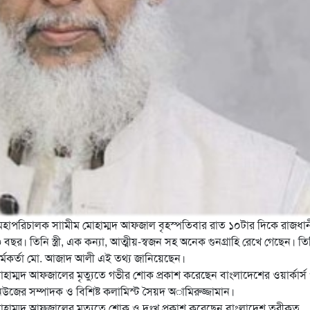
হাপরিচালক সাামীম মোহাম্মদ আফজাল বৃহস্পতিবার রাত ১০টার দিকে রাজধা
৬৩ বছর।
তিনি স্ত্রী, এক কন্যা, আত্মীয়-স্বজন সহ অনেক গুনগ্রাহি রেখে গেছেন। তি
কর্মকর্তা মো. আজাদ আলী এই তথ্য জানিয়েছেন।
্মদ আফজালের মৃত্যুতে গভীর শোক প্রকাশ করেছেন বাংলাদেশের ওয়ার্কার্স পা
উজের সম্পাদক ও বিশিষ্ট কলামিস্ট সৈয়দ অামিরুজ্জামান।
হাম্মদ আফজালের মৃত্যুতে শোক ও দুঃখ প্রকাশ করেছেন বাংলাদেশ তরীকত