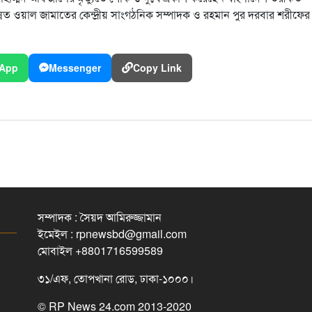
সুন্নত ওয়াল জামাতের কেন্দ্রীয় সাংগঠনিক সম্পাদক ও রহমান পুর দরবার শরীফের
App
Messenger
Copy Link
সম্পাদক : সৈয়দ আমিরুজ্জামান
ইমেইল : rpnewsbd@gmail.com
মোবাইল +8801716599589
৩১/এফ, তোপখানা রোড, ঢাকা-১০০০।
© RP News 24.com 2013-2020