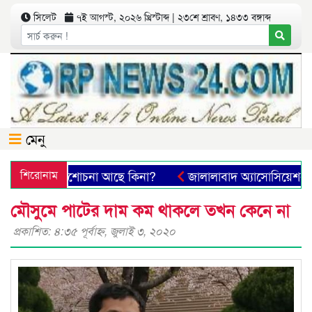
সিলেট
৭ই আগস্ট, ২০২৬ খ্রিস্টাব্দ | ২৩শে শ্রাবণ, ১৪৩৩ বঙ্গাব্দ
মেনু
দের কোনো অনুশোচনা আছে কিনা?
শিরোনাম
জালালাবাদ অ্যাসোসিয়েশন ও 
মৌসুমে পাটের দাম কম থাকলে তখন কেনে না
প্রকাশিত: ৪:৩৫ পূর্বাহ্ণ, জুলাই ৩, ২০২০