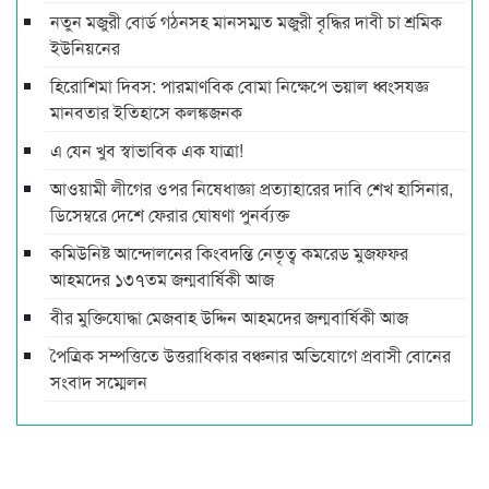
নতুন মজুরী বোর্ড গঠনসহ মানসম্মত মজুরী বৃদ্ধির দাবী চা শ্রমিক
ইউনিয়নের
হিরোশিমা দিবস: পারমাণবিক বোমা নিক্ষেপে ভয়াল ধ্বংসযজ্ঞ
মানবতার ইতিহাসে কলঙ্কজনক
এ যেন খুব স্বাভাবিক এক যাত্রা!
আওয়ামী লীগের ওপর নিষেধাজ্ঞা প্রত্যাহারের দাবি শেখ হাসিনার,
ডিসেম্বরে দেশে ফেরার ঘোষণা পুনর্ব্যক্ত
কমিউনিষ্ট আন্দোলনের কিংবদন্তি নেতৃত্ব কমরেড মুজফ্ফর
আহমদের ১৩৭তম জন্মবার্ষিকী আজ
বীর মুক্তিযোদ্ধা মেজবাহ উদ্দিন আহমদের জন্মবার্ষিকী আজ
পৈত্রিক সম্পত্তিতে উত্তরাধিকার বঞ্চনার অভিযোগে প্রবাসী বোনের
সংবাদ সম্মেলন