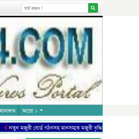
আদালত
আরো >
ুন মজুরী বোর্ড গঠনসহ মানসম্মত মজুরী বৃদ্ধির দাবী চা শ্রমিক ইউনিয়