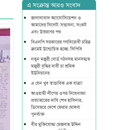
এ সংক্রান্ত আরও সংবাদ
জালালাবাদ অ্যাসোসিয়েশন ও
আমাদের সিলেট: সম্ভাবনা, সংকট
এবং উত্তরণের পথ
বিএনপি সরকারের গণবিরোধী চরিত্র
ক্রমেই উন্মোচিত হচ্ছে: সিপিবি
নতুন মজুরী বোর্ড গঠনসহ মানসম্মত
মজুরী বৃদ্ধির দাবী চা শ্রমিক
ইউনিয়নের
এ যেন খুব স্বাভাবিক এক যাত্রা!
আওয়ামী লীগের ওপর নিষেধাজ্ঞা
প্রত্যাহারের দাবি শেখ হাসিনার,
ডিসেম্বরে দেশে ফেরার ঘোষণা
পুনর্ব্যক্ত
বীর মুক্তিযোদ্ধা মেজবাহ উদ্দিন