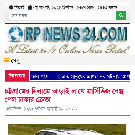
সিলেট
৭ই আগস্ট, ২০২৬ খ্রিস্টাব্দ | ২৩শে শ্রাবণ, ১৪৩৩ বঙ্গাব্দ
মেনু
িক প্রতীক ও মানবিকতার পাঠ
শিরোনাম
এত মানুষের প্রাণহানির ঘটনায় আপনা
চট্টগ্রামের নিলামে আড়াই লাখে মার্সিডিজ বেঞ্জ
পেল ঢাকার ক্রেতা
প্রকাশিত: ১:৫৯ পূর্বাহ্ণ, জুলাই ১২, ২০২০