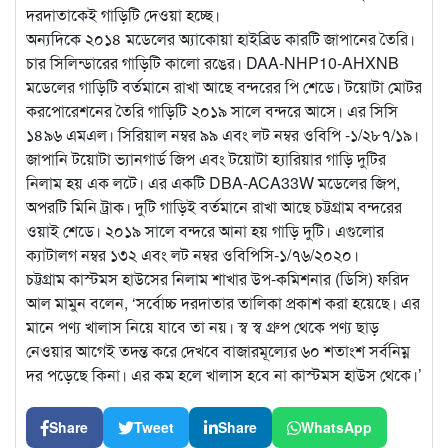
দরদাতাকেই গাড়িটি দেওয়া হচ্ছে।
অন্যদিকে ২০১৪ মডেলের অ্যাকোয়া হাইব্রিড কারটি জাপানের তৈরি।
চার সিলিন্ডারের গাড়িটি কালো রঙের। DAA-NHP10-AHXNB
মডেলের গাড়িটি বর্তমানে রাখা আছে বন্দরের পি শেডে। টয়োটা মোটর
করপোরেশনের তৈরি গাড়িটি ২০১৯ সালে বন্দরে আসে। এর সিসি
১৪৯৬ এমএল। সিরিয়াল নম্বর ৯৯ এবং লট নম্বর ওবিপি -১/২৮৭/১৯।
জাপানি টয়োটা ভ্যানগার্ড জিপ এবং টয়োটা হ্যারিয়ার গাড়ি দুটির
নিলাম হয় এক লটে। এর একটি DBA-ACA33W মডেলের জিপ,
অপরটি মিনি ট্রাক। দুটি গাড়িই বর্তমানে রাখা আছে চট্টগ্রাম বন্দরের
ওয়াই শেডে। ২০১৯ সালে বন্দরে আনা হয় গাড়ি দুটি। এগুলোর
ক্যাটালগ নম্বর ১৩২ এবং লট নম্বর ওবিপিসি-১/৭৬/২০২০।
চট্টগ্রাম কাস্টমস হাউসের নিলাম শাখার উপ-কমিশনার (ডিসি) ফরিদ
আল মামুন বলেন, ‘সর্বোচ্চ দরদাতার তালিকা প্রকাশ করা হয়েছে। এর
মানে পণ্য খালাস নিয়ে যাবে তা নয়। স্ব স্ব গ্রুপ থেকে পণ্য ছাড়
নেওয়ার আগেই তদন্ত করে দেখবে বাজারমূল্যের ৬০ শতাংশ সর্বনিম্ন
দর পড়েছে কিনা। এর কম হলে খালাস হবে না কাস্টমস হাউস থেকে।’
Share
Tweet
Share
WhatsApp