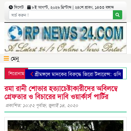
সিলেট
৮ই আগস্ট, ২০২৬ খ্রিস্টাব্দ | ২৪শে শ্রাবণ, ১৪৩৩ বঙ্গাব্দ
মেনু
শিরোনাম
শ্রীমঙ্গলে মাদকের বিরুদ্ধে জিরো টলারেন্স: ওসি
ব
শিল্পী জাকিয়া খান চন্দনার একক চিত্র প্রদর্শনী শুরু
রমা রানী শোভার হত্যাচেষ্টাকারীদের অবিলম্বে
গ্রেফতার ও বিচারের দাবি ওয়ার্কার্স পার্টির
প্রকাশিত: ১০:৫২ পূর্বাহ্ণ, জুলাই ১৪, ২০২০