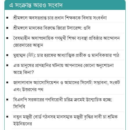
এ সংক্রান্ত আরও সংবাদ
শ্রীমঙ্গলে অবসরপ্রাপ্ত চার প্রধান শিক্ষককে বিদায় সংবর্ধনা
শ্রীমঙ্গলে মাদকের বিরুদ্ধে জিরো টলারেন্স: ওসি
বৈষম্যহীন অসাম্প্রদায়িক গণমুখী শিক্ষা ব্যবস্থা প্রতিষ্ঠার আন্দোলন
জোরদারের আহ্বান
মুহাম্মদ (ﷺ): চার হরফের আধ্যাত্মিক প্রতীক ও মানবিকতার পাঠ
এত মানুষের প্রাণহানির ঘটনায় আপনাদের কোনো অনুশোচনা
আছে কিনা?
জালালাবাদ অ্যাসোসিয়েশন ও আমাদের সিলেট: সম্ভাবনা, সংকট
এবং উত্তরণের পথ
বিএনপি সরকারের গণবিরোধী চরিত্র ক্রমেই উন্মোচিত হচ্ছে:
সিপিবি
নতুন মজুরী বোর্ড গঠনসহ মানসম্মত মজুরী বৃদ্ধির দাবী চা শ্রমিক
ইউনিয়নের