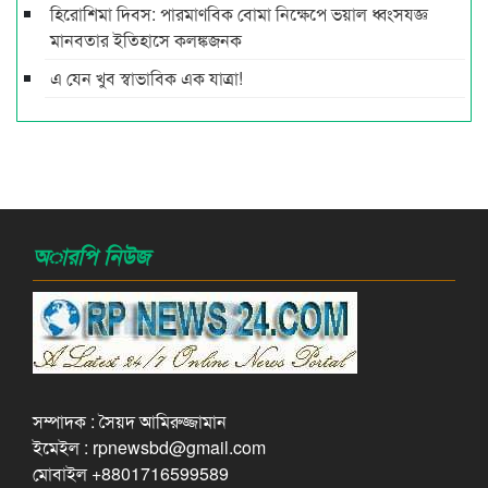
হিরোশিমা দিবস: পারমাণবিক বোমা নিক্ষেপে ভয়াল ধ্বংসযজ্ঞ
মানবতার ইতিহাসে কলঙ্কজনক
এ যেন খুব স্বাভাবিক এক যাত্রা!
অারপি নিউজ
সম্পাদক : সৈয়দ আমিরুজ্জামান
ইমেইল : rpnewsbd@gmail.com
মোবাইল +8801716599589