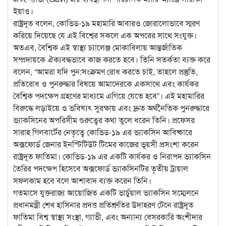
ইয়াও।
রাষ্ট্রদূত বলেন, কোভিড-১৯ মহামারি আবারও জোরালোভাবে স্মরণ
করিয়ে দিয়েছে যে এই বিশ্বের সকলে এক অপরের সাথে সংযুক্ত।
অতএব, বৈশ্বিক এই স্বাস্থ্য চ্যালেঞ্জ মোকাবিলায় আন্তর্জাতিক
সম্প্রদায়কে ঐক্যবদ্ধভাবে কাজ করতে হবে। তিনি সতর্কতা ব্যক্ত করে
বলেন, “আমরা যদি পুন:সংক্রমণ রোধ করতে চাই, তাহলে প্রস্তুতি,
প্রতিরোধ ও পুনরুদ্ধার বিষয়ে আমাদেরকে একসাথে এবং কার্যকর
বৈশ্বিক পদক্ষেপ গ্রহণের মাধ্যমে এগিয়ে যেতে হবে”। এই মহামারির
বিরুদ্ধে লড়াইয়ে ও ভবিষ্যৎ সুরক্ষায় এবং দ্রুত অর্থনৈতিক পুনরুদ্ধারে
ভ্যাকসিনের অপরিসীম গুরুত্বের কথা তুলে ধরেন তিনি। প্রফেসর
সারাহ গিলবার্টের নেতৃত্বে কোভিড-১৯ এর ভ্যাকসিন আবিষ্কারে
অক্সফোর্ড জেনার ইনস্টিটিউট টিমের কাজের ভূয়সী প্রসংশা করেন
রাষ্ট্রদূত ফাতিমা। কোভিড-১৯ এর একটি কার্যকর ও নিরাপদ ভ্যাকসিন
তৈরির পদক্ষেপ হিসেবে অক্সফোর্ড ভ্যাকসিনটির তৃতীয় ট্রায়াল
সফলকাম হবে বলে আশাবাদ ব্যক্ত করেন তিনি।
গতমাসে যুক্তরাজ্য আয়োজিত একটি ভার্চুয়াল ভ্যাকসিন সম্মেলনে
প্রধানমন্ত্রী শেখ হাসিনার প্রদত্ত প্রতিশ্রুতির উদাহরণ টেনে রাষ্ট্রদূত
ফাতিমা বিশ্ব স্বাস্থ্য সংস্থা, গ্যাভী, এবং অন্যান্য বেসরকারি অংশীদার