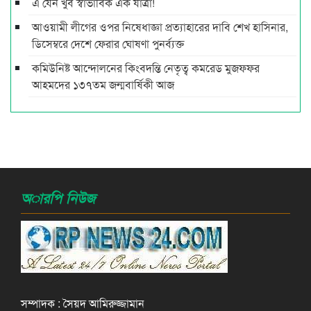
এ যেন খুব স্বাভাবিক এক যাত্রা!
আওয়ামী লীগের ওপর নিষেধাজ্ঞা প্রত্যাহারের দাবি শেখ হাসিনার,
ডিসেম্বরে দেশে ফেরার ঘোষণা পুনর্ব্যক্ত
কমিউনিষ্ট আন্দোলনের কিংবদন্তি নেতৃত্ব কমরেড মুজফ্ফর
আহমদের ১৩৭তম জন্মবার্ষিকী আজ
অারপি নিউজ
সম্পাদক : সৈয়দ আমিরুজ্জামান