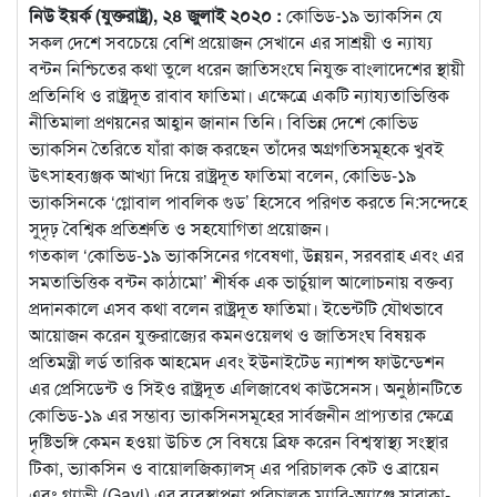
নিউ ইয়র্ক (যুক্তরাষ্ট্র), ২৪ জুলাই ২০২০ :
কোভিড-১৯ ভ্যাকসিন যে
সকল দেশে সবচেয়ে বেশি প্রয়োজন সেখানে এর সাশ্রয়ী ও ন্যায্য
বন্টন নিশ্চিতের কথা তুলে ধরেন জাতিসংঘে নিযুক্ত বাংলাদেশের স্থায়ী
প্রতিনিধি ও রাষ্ট্রদূত রাবাব ফাতিমা। এক্ষেত্রে একটি ন্যায্যতাভিত্তিক
নীতিমালা প্রণয়নের আহ্বান জানান তিনি। বিভিন্ন দেশে কোভিড
ভ্যাকসিন তৈরিতে যাঁরা কাজ করছেন তাঁদের অগ্রগতিসমূহকে খুবই
উৎসাহব্যঞ্জক আখ্যা দিয়ে রাষ্ট্রদূত ফাতিমা বলেন, কোভিড-১৯
ভ্যাকসিনকে ‘গ্লোবাল পাবলিক গুড’ হিসেবে পরিণত করতে নি:সন্দেহে
সুদৃঢ় বৈশ্বিক প্রতিশ্রুতি ও সহযোগিতা প্রয়োজন।
গতকাল ‘কোভিড-১৯ ভ্যাকসিনের গবেষণা, উন্নয়ন, সরবরাহ এবং এর
সমতাভিত্তিক বন্টন কাঠামো’ শীর্ষক এক ভার্চুয়াল আলোচনায় বক্তব্য
প্রদানকালে এসব কথা বলেন রাষ্ট্রদূত ফাতিমা। ইভেন্টটি যৌথভাবে
আয়োজন করেন যুক্তরাজ্যের কমনওয়েলথ ও জাতিসংঘ বিষয়ক
প্রতিমন্ত্রী লর্ড তারিক আহমেদ এবং ইউনাইটেড ন্যাশন্স ফাউন্ডেশন
এর প্রেসিডেন্ট ও সিইও রাষ্ট্রদূত এলিজাবেথ কাউসেনস। অনুষ্ঠানটিতে
কোভিড-১৯ এর সম্ভাব্য ভ্যাকসিনসমূহের সার্বজনীন প্রাপ্যতার ক্ষেত্রে
দৃষ্টিভঙ্গি কেমন হওয়া উচিত সে বিষয়ে ব্রিফ করেন বিশ্বস্বাস্থ্য সংস্থার
টিকা, ভ্যাকসিন ও বায়োলজিক্যালস্ এর পরিচালক কেট ও ব্রায়েন
এবং গ্যাভী (Gavi) এর ব্যবস্থাপনা পরিচালক ম্যারি-অ্যাঞ্জে সারাকা-