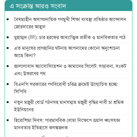
এ সংক্রান্ত আরও সংবাদ
বৈষম্যহীন অসাম্প্রদায়িক গণমুখী শিক্ষা ব্যবস্থা প্রতিষ্ঠার আন্দোলন
জোরদারের আহ্বান
মুহাম্মদ (ﷺ): চার হরফের আধ্যাত্মিক প্রতীক ও মানবিকতার পাঠ
এত মানুষের প্রাণহানির ঘটনায় আপনাদের কোনো অনুশোচনা
আছে কিনা?
জালালাবাদ অ্যাসোসিয়েশন ও আমাদের সিলেট: সম্ভাবনা, সংকট
এবং উত্তরণের পথ
বিএনপি সরকারের গণবিরোধী চরিত্র ক্রমেই উন্মোচিত হচ্ছে:
সিপিবি
নতুন মজুরী বোর্ড গঠনসহ মানসম্মত মজুরী বৃদ্ধির দাবী চা শ্রমিক
ইউনিয়নের
হিরোশিমা দিবস: পারমাণবিক বোমা নিক্ষেপে ভয়াল ধ্বংসযজ্ঞ
মানবতার ইতিহাসে কলঙ্কজনক