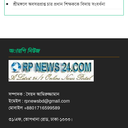
শ্রীমঙ্গলে অবসরপ্রাপ্ত চার প্রধান শিক্ষককে বিদায় সংবর্ধনা
অারপি নিউজ
সম্পাদক : সৈয়দ আমিরুজ্জামান
ইমেইল : rpnewsbd@gmail.com
মোবাইল +8801716599589
৩১/এফ, তোপখানা রোড, ঢাকা-১০০০।