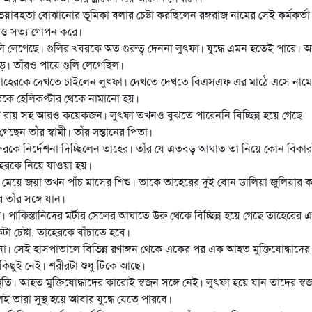
র ভয়াবহতা বোঝানোর ভূমিকা বলার চেষ্টা করছিলেন রঙ্গরাজ নামের সেই কর্মকর্তা
াও সত্য গোপন করে।
গুলি লেগেছে। গুলির খবরকে অত গুরুত্ব দেননা লুৎফা। যুদ্ধে এমন হতেই পারে।
ে পড়ে। তাঁরও পায়ে গুলি লেগেছিল।
তাহেরকে দেখতে চাইলেন লুৎফা। দেখতে দেখতে বিএসএফ এর মাঠে এসে নামে
কে হেলিকপ্টার থেকে নামানো হয়।
্কুর রায় সহ আরও কয়েকজন। লুৎফা তখনও বুঝতে পারেননি বিচ্ছিন্ন হয়ে গেছে
েছেন তাঁর স্বামী। তাঁর সন্তানের পিতা।
 তাদেরকে নির্দেশনা দিচ্ছিলেন তাহের। তাঁর যে এতবড় আঘাত তা নিয়ে কোন বিকা
হেরকে নিয়ে যাওয়া হয়।
। মেয়ে জয়া তখন পাঁচ মাসের শিশু। তাকে তাহেরের দুই বোন ডালিয়া জুলিয়ার 
তাঁর সঙ্গে যান।
পাকিস্তানিদের মর্টার সেলের আঘাতে উরু থেকে বিচ্ছিন্ন হয়ে গেছে তাহেরের 
া চেষ্টা, তাহেরকে বাঁচাতে হবে।
। সেই হাসপাতালে বিভিন্ন রণাঙ্গন থেকে একের পর এক আহত মুক্তিযোদ্ধাদে
কিছুই নেই। শরীরটা শুধু টিকে আছে।
্থিতি। আহত মুক্তিযোদ্ধাদের কারোই স্বজন সঙ্গে নেই। লুৎফা হয়ে যান তাদের স্ব
ই তারা সুস্থ হয়ে আবার যুদ্ধে যেতে পারবে।