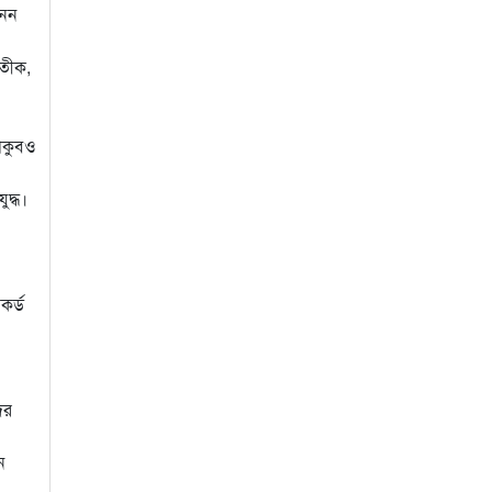
নেন
রতীক,
য়াকুবও
ুদ্ধ।
কর্ড
ের
ন