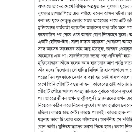
অসময়ে তাদের দেখে বিস্মিত অপ্রস্তুত হন লুৎফা। যুদ্ধে
লুৎফার চাপাচাপিতে এক পর্যায়ে বলেন আসল ঘটনা। ত
বলা হয় যুদ্ধে নেতৃ্ত্ব দেবার সময় তাহেরের পায়ে এটি 
মুক্তিযোদ্ধা কর্মকর্তা ক্যাপ্টেন মান্নানের কথা তাঁর মন
কয়েকদিন পর সেরে ওঠে আবার যোগ দিয়েছেন যুদ্ধে। 
একটি হেলিকপ্টার। সাদা চাদরে জড়ানো শোয়ানো তাহের
সঙ্গে আসেন তাহেরের ভাই আবু ইউসুফ, ডাক্তার প্রেমাঙ
তাহেরের এক পা। সারজীবনের জন্যে পঙ্গু-প্রতিবন্ধী হয়ে গ
মুক্তিযোদ্ধারা তাঁকে বলেন জ্ঞান হারানোর আগ পর্যন্ত
তাঁর মধ্যে ছিলোনা। গৌহাটির মিলিটারি হাসপাতালে তা
পরের দিন লুৎফাকে নেবার ব্যবস্থা হয় সেই হাসপাতালে
রেখে তিনি গৌহাটি রওয়ানা হন। তাহেরের ভাই আনোয়ার 
গৌহাটি পৌঁছে আসল অবস্থা জানতে বুঝতে পারেন লুৎফা। 
পা। তাহের জীবন তখনও ঝুঁকিপূর্ন। ডাক্তারদের তখন একট
নিজেকে কঠিন করে নিলেন লুৎফা। সাহস হারালে চলবেনা
হচ্ছিল। কারও হাত নেই। কারও পা নেই। কারও হাত-পা 
যন্ত্রনায় তারা চিৎকার করে কাঁদতেন। অবর্ননীয় সে পরিস
বোন-ভাবী। মুক্তিযোদ্ধাদের ভরসা দিতে হবে। ভরসা দিলে