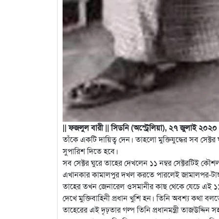
|| ফজলুল বারী || সিডনি (অস্ট্রেলিয়া), ২৭ জুলাই ২০২০ 
তাঁকে একটি দায়িত্ব দেন। তাহলো মুক্তিযুদ্ধের সব সেক্টর 
সুপারিশ দিতে হবে।
সব সেক্টর ঘুরে তাহের দেখলেন ১১ নম্বর সেক্টরটিই কৌশলগত
এখানকার কামালপুর দখল করতে পারলেই জামালপর-টাঙ্
তাহের তখন জেনারেল ওসমানীর কাছ থেকে যেচে এই ১১ নাম্
দেখে মুক্তিবাহিনী প্রধান খুশি হন। তিনি অবশ্য কথ
তাহেরের এই দৃঢ়তার গল্প তিনি প্রধানমন্ত্রী তাজউদ্দি