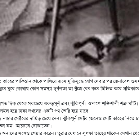
:
তাহের পাকিস্তান থেকে পালিয়ে এসে মুক্তিযুদ্ধে যোগ দেবার পর জেনারেল ওস
ঘুরে ঘুরে
কোথায় কোন সমস্যা-দূর্বলতা তা খুঁজে বের করে চিহ্নিত করে প্রতিকার
 দিক থেকে সবচেয়ে গুরুত্বপূর্ন এবং ঝুঁকিপূর্ন। ওপাশে শক্তিশালী শত্রু ঘাঁটি।
গাইল হয়ে ঢাকা দখলের একটি পথ তৈরি হয়ে যাবে।
বার সেক্টরের দায়িত্ব চেয়ে নেন। ঝুঁকিপূর্ন সেক্টর জেনেও সেটি তাহের নিতে 
া বলতেন কম। আচরনে বোঝাতেন।
ন সহ অন্যদের সঙ্গেও শেয়ার করেন। তুরার যেখানে লুৎফা তাহের থাকেন সেখান থে