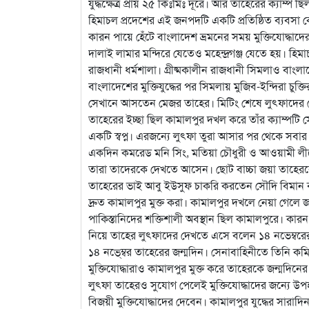
যুদ্ধক্ষেত্র প্রায় ২৫ কিঃমিঃ দূরে। আর তাহেরের ক্যাম্প ছিল 
হিমাচল প্রদেশের এই জনপদটি একটি প্রতিষ্ঠিত ব্যবসা কে
কারন পায়ে হেঁটে বাংলাদেশ ভ্রমনের সময় মুক্তিযোদ্ধাদে
দালাই লামার মন্দিরে যেতেও মহেন্দ্রগঞ্জ যেতে হয়। হি
রাজধানী ধর্মশালা। গ্রীষ্মকালীন রাজধানী সিমলাও বা
বাংলাদেশের মুক্তিযুদ্ধের পর সিমলায় মুজিব-ইন্দিরা চুক্
সেখানে আসতেন মেজর তাহের। মিটিং শেষে লুৎফাদের
তাহেরের ইচ্ছা ছিল কামালপুর দখল করে তাঁর ক্যাম্পটি 
একটি স্বপ্ন। এরজন্যে লুৎফা তুরা আসার পর থেকে সবার 
একদিন কমরেড মনি সিং, মতিয়া চৌধুরী ও আওয়ামী লী
তারা তাদেরকে দেখতে আসেন। ছোট বাচ্চা জয়া তাহে
তাহেরের ভাই আবু ইউসুফ চাকরি করতেন সৌদি বিমান বা
দ্রুত কামালপুর মুক্ত করা। কামালপুর দখলে নেয়া গেল
পাকিস্তানিদের শক্তিশালী অবস্থান ছিল কামালপুরে। কার
নিয়ে তাহের লুৎফাদের দেখতে এসে বলেন ১৪ নভেম্বরের
১৪ নভে্ম্বর তাহেরের জন্মদিন। সেনাবাহিনীতে তিনি ক
মুক্তিযোদ্ধারাও কামালপুর মুক্ত করে তাহেরকে জন্মদিনের 
লুৎফা তাহেরও সুযোগ পেলেই মুক্তিযোদ্ধাদের জন্যে উপহা
বিজয়ী মুক্তিযোদ্ধাদের দেবেন। কামালপুর যুদ্ধের সারাদ