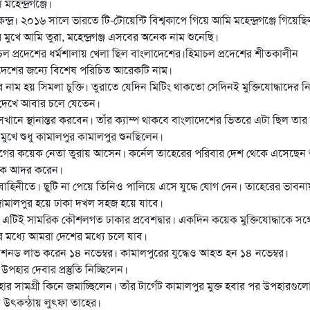
মহেন্দ্রগঞ্জে।
ন্দ্র। ২০১৬ সালে ভারতে টি-টোয়েন্টি বিশ্বকাপে গিয়ে আমি মহেন্দ্রগঞ্জে গিয়েছ
র মুখে আমি তুরা, মহেন্দ্রগঞ্জ এসবের অনেক নাম শুনেছি।
মাচল প্রদেশের ধর্মশালায় খেলা ছিল বাংলাদেশের।হিমাচল প্রদেশের শীতকালীন
ংলাদেশের জন্যে বিশেষ পরিচিত আরেকটি নাম।
তির নাম হয় সিমলা চুক্তি। তুরাতে যেদিন মিটিং থাকতো সেদিনই মুক্তিযোদ্ধাদের ন
 দেখে আবার চলে যেতেন।
সেখানে স্থানান্তর করবেন। তাঁর ক্যাম্প থাকবে বাংলাদেশের ভিতরে এটা ছিল তা
মুখে শুধু কামালপুর কামালপুর শুনছিলেন।
গের কয়েক নেতা তুরায় আসেন। কর্নেল তাহেরের পরিবার দেশ থেকে এসেছেন 
রকে আদর করেন।
হিনীতে। ছুটি না পেয়ে তিনিও পালিয়ে এসে যুদ্ধে যোগ দেন। তাহেরের ভাবনা
ে জামালপুর হয়ে ঢাকা দখল সহজ হয়ে যাবে।
ন এটিই সামরিক কৌশলগত ঢাকার প্রবেশদ্বার। একদিন কয়েক মুক্তিযোদ্ধাকে সঙ্গ
 মধ্যে আমরা দেশের মধ্যে চলে যাব।
মিশনড লাভ করেন ১৪ নভেম্বর। কামালপুরের যুদ্ধেও আহত হন ১৪ নভেম্বর।
উপহার দেবার প্রস্তুতি নিচ্ছিলেন।
র সামগ্রী কিনে জমাচ্ছিলেন। তাঁর টার্গেট কামালপুর মুক্ত হবার পর উপহারগুল
িন উৎকন্ঠায় লুৎফা তাহের।