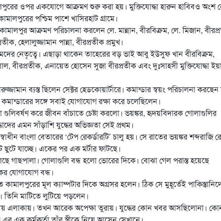
পুরের ওপর একযোগে আক্রমণ শুরু করা হয়। মুক্তিযোদ্ধা হারুন হাবিবও অংশ 
ন কামালপুরের পশ্চিম পাশে খাসিরহাট গ্রামে।
কামালপুর আক্রমণ পরিচালনা করলেন লে. মান্নান, বীরবিক্রম, লে. মিজান, বীরপ্
ক, হেলালুজ্জামান পান্না, বীরপ্রতীক প্রমুখ।
ের নেতৃত্বে। এছাড়া থাকেন তাহেরের বড় ভাই আবু ইউসুফ খান বীরবিক্রম,
, বীরপ্রতীক, এনায়েত হোসেন সুজা বীরপ্রতীক এবং দুঃসাহসী মুক্তিযোদ্ধা ই
ামান ব্যস্ত ছিলেন সেক্টর হেডকোয়ার্টারে। কমান্ডার স্বয়ং পরিচালনা করছেন য
 কমান্ডারের সঙ্গে সবাই যোগাযোগ রক্ষা করে চলেছিলেন।
্টা গুলিবর্ষণ করে জীবন বাঁচাতে চেষ্টা করলো। ভয়ঙ্কর, হৃদয়বিদারক গোলাগুলির
োদ্ধাদের এমন সাঁড়াশি যুদ্ধের অভিজ্ঞতা সেই প্রথম।
াধীন বাংলা বেতারের ‘টেপ রেকর্ডারটি’ চালু হয়। সে রাতের ভয়ঙ্কর শব্দরাজি রে
ুলেট ছুটে যাচ্ছে। একের পর এক মর্টার ফাটছে।
লছে গাছপালা। গোলাগুলি বন্ধ হলো ভোরের দিকে। বোঝা গেল পরাস্ত হয়েছে
য়কের যোগাযোগ বন্ধ।
 কামালপুরের মূল ক্যাম্পটার দিকে অগ্রসর হলেন। ঠিক সে মুহূর্তেই পাকিস্তানিদ
 তিনি মাটিতে লুটিয়ে পড়লেন।
এলাকায়। তখন আরেক অপেক্ষা তুরায়। যুদ্ধের কোন খবর আসছিলোনা। কো
র এক কর্মকর্তা তাঁর স্ত্রীকে নিয়ে আসেন সেখানে।