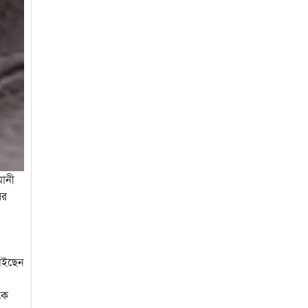
মানী
ের
চাইছেন
কে