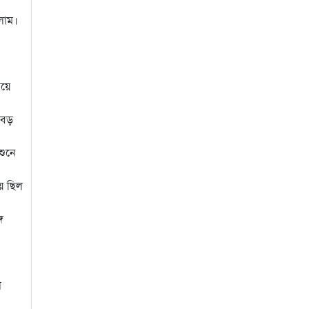
িলাম।
িয়ে
র বড়
শুনে
য় ছিল
ে
ো