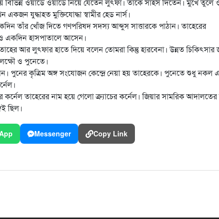
 বিভিন্ন ওয়ার্ডে ওয়ার্ডে নিয়ে যেতেন লুৎফা। তাঁকে সাহস দিতেন। মুখে তুলে 
কজন যুদ্ধাহত মুক্তিযোদ্ধা স্বামীর হেড নার্স।
কদিন তাঁর খোঁজ দিতে গণপরিষদ সদস্য আব্দুস সাত্তারকে পাঠান। তাহেরের
ধানও একদিন হাসপাতালে আসেন।
তাহের আর লুৎফার হাতে দিয়ে বলেন তোমরা কিন্তু হারবেনা। উন্নত চিকিৎসার জ
লক্ষৌ ও পুনেতে।
ে যান। পুনের কৃত্রিম অঙ্গ সংযোজন কেন্দ্রে নেয়া হয় তাহেরকে। পুনেতে শুধু নকল 
র্নেল।
্ডার কর্নেল তাহেরের নাম হয়ে গেলো ক্র্যাচের কর্নেল। জিয়ার সামরিক আদালতের
্গেই ছিল।
App
Messenger
Copy Link