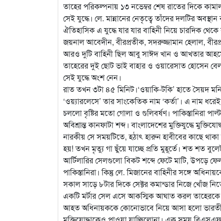
তাহের পরিকল্পনায় ১৩ নভেম্বর শেষ রাতের দিকে কামাল
সেই যুদ্ধে। লে. মান্নানের নেতৃত্বে তাঁদের দলটির অবস্থা
ঐতিহাসিক এ যুদ্ধে যার যার বাহিনী নিয়ে চারদিক থেকে 
জয়নাল আবেদীন, বীরপ্রতীক, সদরুজ্জামান হেলাল, বীরপ্রতী
আরও দুটি বাহিনী ছিল আবু সাঈদ খান ও আখতার আহমেদ
তাহেরের দুই ছোট ভাই বাহার ও ওয়ারেসাত হোসেন বেলাল
সেই যুদ্ধে অংশ নেন।
রাত তখন ৩টা ৪৫ মিনিট।‘ওয়াকি-টকি’ হাতে সৈয়দ মনিরুজ্জ
‘ওয়্যারলেসে’ তার সাংকেতিক নাম ‘কর্তা’। এ নাম ধরেই
চললো বৃষ্টির মতো গোলা ও গুলিবর্ষণ। পাকিস্তানিরা পাল
অবিশ্রান্ত কানফাটা শব্দ। বাংলাদেশের মুক্তিযুদ্ধে মুক্তিয
নারকীয় সে সময়টিতে, হঠাৎ হারুন হাবীবের কাছে থাকা স্ব
হয়! তখন মৃত্যু গা ছুঁয়ে যাচ্ছে প্রতি মুহূর্তে। শত শত ব
আর্টিলারির সেলগুলো বিকট শব্দে ফেটে মাটি, উপড়ে ফে
পাকিস্তানিরা। কিন্তু লে. মিজানের বাহিনীর সঙ্গে অধিনা
সকাল সাড়ে ৮টার দিকে সেক্টর কমান্ডার নিজে খোঁজ নিতে
একটি মর্টার সেল এসে আকস্মিক আঘাত করল তাহেরকে।
আহত অধিনায়ককে কোনোভাবে নিয়ে আসা হলো ভারতীয় 
মুক্তিযোদ্ধাকেও পাওয়া যাচ্ছিলোনা। এক সময় বিএসএফ এ