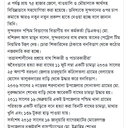
এ পর্যন্ত প্রায় ৭৫ হাজার জেলে, বাওয়ালি ও মৌয়ালকে আর্থসহ
বিভিন্নভাবে সহযোগিতা করা হয়েছে। ভবিষ্যতে সুন্দবনের ওপর চাপ
কমাতে আরও নতুন নতুন প্রকল্প হাতে নেওয়া হচ্ছে বলে জানান
তিনি।
সুন্দরবন পশ্চিম বিভাগের বিভাগীয় বন কর্মকর্তা (ডিএফও) মো.
বশিরুল আল মামুন বলেন, সুন্দরবনের বাঘ রক্ষায় তাদের পেট্রোল টিম
নিয়মিত টহল দেয়। চোরা শিকারিদের ঠেকাতে বনবিভাগ থেকে কঠোর
নজরদারি করা হচ্ছে।
‘প্রভাবশালীদের প্রশ্রয়ে বাঘ শিকারী ও পাচারকারীরা’
অবৈধভাবে হত্যা করা বাঘের ১১ ফুট লম্বা একটি চামড়া ২০০৪ সালের
২৫ অগাস্ট বরগুনা জেলার চারদুয়ানি কাঁঠালতলা গ্রামের বেলায়েত
হোসেন তালুকদারের বাড়ি থেকে উদ্ধার করে বনবিভাগ।
২০০৬ সালের ২ নভেম্বর শরণখোলা উপজেলার সোনাতলা গ্রামের মো.
নুরুজ্জামান শেখের বাড়ি থেকে আরেকটি বাঘের চামড়া উদ্ধার হয়।
২০১১ সালের ১৬ ফেব্রুয়ারি একই উপজেলার পশ্চিম খাদা গ্রামের
পরিত্যক্ত একটি বাড়িতে বনে হত্যা করা তিনটি বাঘের চামড়া, মাথার
খুলি এবং ১৩৯ টুকরা হাড় পাওয়া যায়।
সর্বশেষ ২০১৫ সালের ১৪ জানুয়ারি বাগেরহাটের মোরেলগঞ্জ
উপজেলার নব্বইরশি বাসস্ট্যান্ডের মো. ইব্রাহিম শেখের