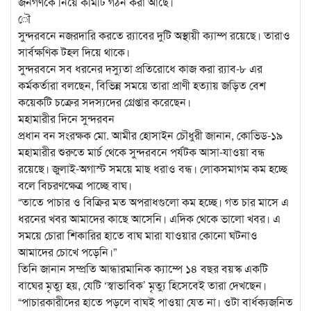
জনগণকে নিয়ে কমিটি গঠন করা আছে।
ৌ
সুন্দরবনে নজরদারি করতে র‌্যাবের দুটি অস্থায়ী ক্যাম্প রয়েছে। তারাও
সার্বক্ষণিক টহল দিয়ে থাকে।
সুন্দরবনে সব ধরনের দস্যুতা প্রতিরোধে কাজ করা র‌্যাব-৮ এর
কর্মকর্তারা বলছেন, বিভিন্ন সময়ে তারা প্রাণী হত্যায় জড়িত বেশ
কয়েকটি চক্রের সদস্যদের গ্রেপ্তার করেছেন।
মহামারীর দিনে সুন্দরবন
প্রধান বন সংরক্ষক মো. আমীর হোসাইন চৌধুরী জানান, কোভিড-১৯
মহামারীর শুরুতে মার্চ থেকে সুন্দরবনে পর্যটক আসা-যাওয়া বন্ধ
রয়েছে। জুলাই-অগাস্ট সময়ে মাছ ধরাও বন্ধ। লোকসমাগম কম হচ্ছে
বলে বিচরণক্ষেত্র পাচ্ছে বাঘ।
“তাতে পাচার ও বিক্রির মত অপরাধগুলো কম হচ্ছে। গত চার মাসে এ
ধরনের খবর আমাদের কাছে আসেনি। এদিক থেকে ভালো খবর। এ
সময়ে চোরা শিকারির হাতে বাঘ মারা যাওয়ার কোনো ঘটনাও
আমাদের চোখে পড়েনি।”
তিনি জানান সম্প্রতি আন্ধারমানিক ক্যাম্পে ১৪ বছর বয়স্ক একটি
বাঘের মৃত্যু হয়, যেটি ‘স্বাভাবিক’ মৃত্যু হিসেবেই তারা দেখছেন।
“পাচারকারীদের হাতে পড়লে বাঘই পাওয়া যেত না। ওটা বার্ধক্যজনিত