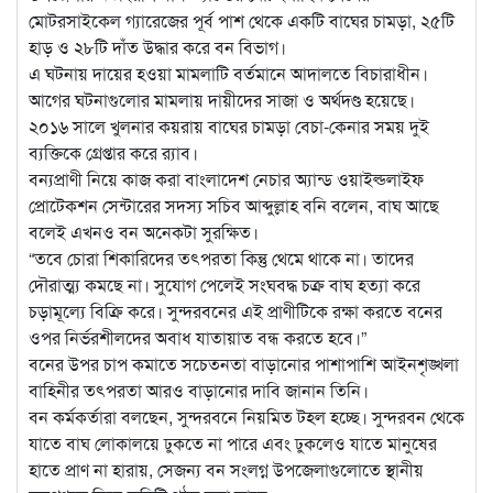
মোটরসাইকেল গ্যারেজের পূর্ব পাশ থেকে একটি বাঘের চামড়া, ২৫টি
হাড় ও ২৮টি দাঁত উদ্ধার করে বন বিভাগ।
এ ঘটনায় দায়ের হওয়া মামলাটি বর্তমানে আদালতে বিচারাধীন।
আগের ঘটনাগুলোর মামলায় দায়ীদের সাজা ও অর্থদণ্ড হয়েছে।
২০১৬ সালে খুলনার কয়রায় বাঘের চামড়া বেচা-কেনার সময় দুই
ব্যক্তিকে গ্রেপ্তার করে র‌্যাব।
বন্যপ্রাণী নিয়ে কাজ করা বাংলাদেশ নেচার অ্যান্ড ওয়াইল্ডলাইফ
প্রোটেকশন সেন্টারের সদস্য সচিব আব্দুল্লাহ বনি বলেন, বাঘ আছে
বলেই এখনও বন অনেকটা সুরক্ষিত।
“তবে চোরা শিকারিদের তৎপরতা কিন্তু থেমে থাকে না। তাদের
দৌরাত্ম্য কমছে না। সুযোগ পেলেই সংঘবদ্ধ চক্র বাঘ হত্যা করে
চড়ামূল্যে বিক্রি করে। সুন্দরবনের এই প্রাণীটিকে রক্ষা করতে বনের
ওপর নির্ভরশীলদের অবাধ যাতায়াত বন্ধ করতে হবে।”
বনের উপর চাপ কমাতে সচেতনতা বাড়ানোর পাশাপাশি আইনশৃঙ্খলা
বাহিনীর তৎপরতা আরও বাড়ানোর দাবি জানান তিনি।
বন কর্মকর্তারা বলছেন, সুন্দরবনে নিয়মিত টহল হচ্ছে। সুন্দরবন থেকে
যাতে বাঘ লোকালয়ে ঢুকতে না পারে এবং ঢুকলেও যাতে মানুষের
হাতে প্রাণ না হারায়, সেজন্য বন সংলগ্ন উপজেলাগুলোতে স্থানীয়