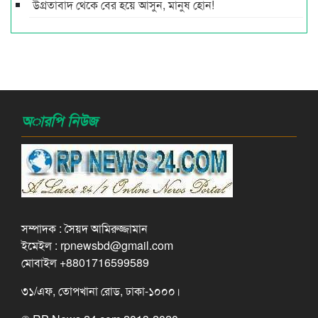
উগ্রতাবাদ থেকে বের হয়ে আসুন, মানুষ হোন!
অারপি নিউজ
সম্পাদক : সৈয়দ আমিরুজ্জামান
ইমেইল : rpnewsbd@gmail.com
মোবাইল +8801716599589
৩১/এফ, তোপখানা রোড, ঢাকা-১০০০।