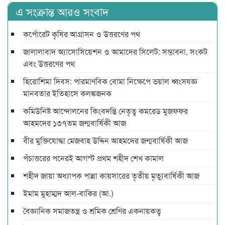
এ সংক্রান্ত আরও সংবাদ
কর্পোরেট কৃষির আগ্রাসন ও উত্তরণের পথ
জালালাবাদ অ্যাসোসিয়েশন ও আমাদের সিলেট: সম্ভাবনা, সংকট
এবং উত্তরণের পথ
হিরোশিমা দিবস: পারমাণবিক বোমা নিক্ষেপে ভয়াল ধ্বংসযজ্ঞ
মানবতার ইতিহাসে কলঙ্কজনক
কমিউনিষ্ট আন্দোলনের কিংবদন্তি নেতৃত্ব কমরেড মুজফ্ফর
আহমদের ১৩৭তম জন্মবার্ষিকী আজ
বীর মুক্তিযোদ্ধা মেজবাহ উদ্দিন আহমদের জন্মবার্ষিকী আজ
পঁচাত্তরের পনেরই আগস্ট প্রথম শহীদ শেখ কামাল
শহীদ জায়া অধ্যাপক পান্না কায়সারের তৃতীয় মৃত্যুবার্ষিকী আজ
ইমাম মুহাম্মদ আল-বাকির (আ.)
বৈজ্ঞানিক সমাজতন্ত্র ও শ্রমিক শ্রেণির একনায়কত্ব‌