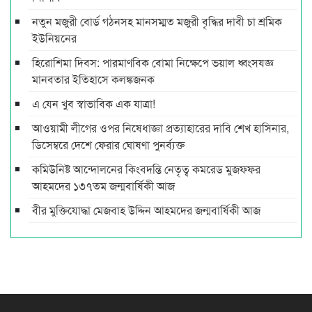
নতুন মজুরী বোর্ড গঠনসহ মানসম্মত মজুরী বৃদ্ধির দাবী চা শ্রমিক
ইউনিয়নের
হিরোশিমা দিবস: পারমাণবিক বোমা নিক্ষেপে ভয়াল ধ্বংসযজ্ঞ
মানবতার ইতিহাসে কলঙ্কজনক
এ যেন খুব স্বাভাবিক এক যাত্রা!
আওয়ামী লীগের ওপর নিষেধাজ্ঞা প্রত্যাহারের দাবি শেখ হাসিনার,
ডিসেম্বরে দেশে ফেরার ঘোষণা পুনর্ব্যক্ত
কমিউনিষ্ট আন্দোলনের কিংবদন্তি নেতৃত্ব কমরেড মুজফ্ফর
আহমদের ১৩৭তম জন্মবার্ষিকী আজ
বীর মুক্তিযোদ্ধা মেজবাহ উদ্দিন আহমদের জন্মবার্ষিকী আজ