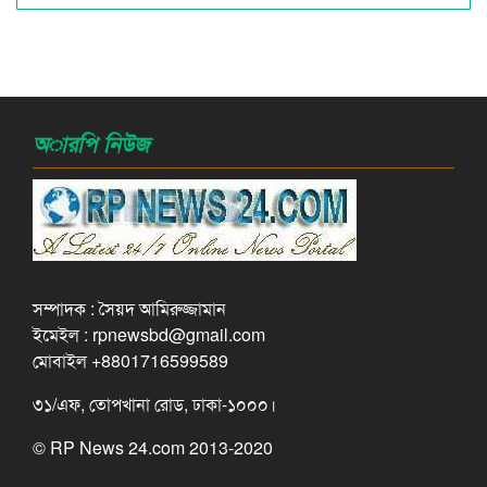
অারপি নিউজ
সম্পাদক : সৈয়দ আমিরুজ্জামান
ইমেইল : rpnewsbd@gmail.com
মোবাইল +8801716599589
৩১/এফ, তোপখানা রোড, ঢাকা-১০০০।
© RP News 24.com 2013-2020