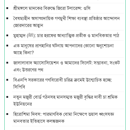
শ্রীমঙ্গলে মাদকের বিরুদ্ধে জিরো টলারেন্স: ওসি
বৈষম্যহীন অসাম্প্রদায়িক গণমুখী শিক্ষা ব্যবস্থা প্রতিষ্ঠার আন্দোলন
জোরদারের আহ্বান
মুহাম্মদ (ﷺ): চার হরফের আধ্যাত্মিক প্রতীক ও মানবিকতার পাঠ
এত মানুষের প্রাণহানির ঘটনায় আপনাদের কোনো অনুশোচনা
আছে কিনা?
জালালাবাদ অ্যাসোসিয়েশন ও আমাদের সিলেট: সম্ভাবনা, সংকট
এবং উত্তরণের পথ
বিএনপি সরকারের গণবিরোধী চরিত্র ক্রমেই উন্মোচিত হচ্ছে:
সিপিবি
নতুন মজুরী বোর্ড গঠনসহ মানসম্মত মজুরী বৃদ্ধির দাবী চা শ্রমিক
ইউনিয়নের
হিরোশিমা দিবস: পারমাণবিক বোমা নিক্ষেপে ভয়াল ধ্বংসযজ্ঞ
মানবতার ইতিহাসে কলঙ্কজনক