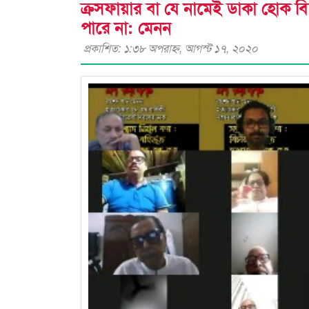
ক্রসফায়ার বা যে নামেই ডাকা হোক বিচার 
পারে না: মেনন
প্রকাশিত: ১:৩৮ অপরাহ্ণ, আগস্ট ১৭, ২০২০