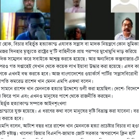
হোক, বিচার বহির্ভূত হত্যাকান্ড এযাবত সন্ত্রাস বা মাদক নিয়ন্ত্রণে কোন ভূমিকা
মেজর সিনহার মৃত্যুতে
রাষ্ট্রের দু’টি বাহিনীকে প্রায় পরস্পর মুখোমুখি দাড় করিয়ে
াদিক সম্মেলন করে সবাইকে আশ্বস্ত করতে হয়েছে। আর অন্যদিকে কক্সবাজার-
র পরও গত সপ্তাহেই সেখান থেকে কয়েক লাখ ইয়াবা উদ্ধার করা হয়েছে। এসব ক
খনই বন্ধ করতে হবে। আজ বাংলাদেশের ওয়ার্কার্স পার্টির ‘সন্ত্রাসবিরোধী
র সভাপতি কমরেড রাশেদ খান মেনন এমপি একথা বলেন।
লয়ের সামনে রাশেদ খান মেননকে হত্যার উদ্দেশ্যে গুলী করা হয়েছিল। দেশে- বিদেশ
ন ফিরে পান এবং এখনও মানুষের পাশে থেকে রাজনীতি করছেন।
ির্ভূত হত্যাকান্ড সম্পকে আইনশৃংখলা
ান্ডারে যুক্ত হয়েছে। এ ধরণের কথা বলে মানুষের দৃষ্টি বিভ্রান্ত করা যাবেনা। ব
দূর করতে হবে।
পি বলেন, আটাশ বছর ধরে রাশেদ খান মেননকে হত্যা প্রচেষ্টার বিচার না হও
ি দৃষ্টান্ত। খালেদা জিয়ার বিএনপি-জামাত জোট সরকার ‘অপরাশেন ক্লিন হার্ট’