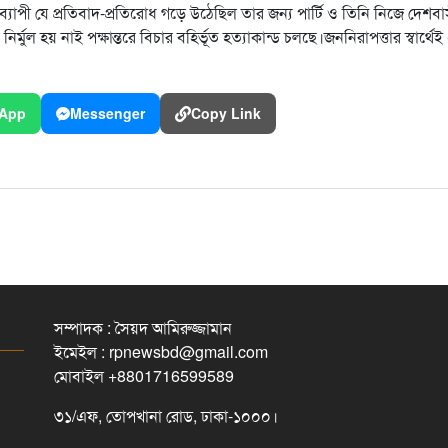
শব্যাপী যে প্রতিবাদ-প্রতিরোধ গড়ে উঠেছিল তার জন্য পার্টি ও তিনি নিজে দেশব
 নির্মুল হয় নাই পক্ষান্তরে বিচার বহির্ভূত হত্যাকান্ড চলছে।জননিরাপত্তার স্বার্থেই
App
Messenger
Copy Link
সম্পাদক : সৈয়দ আমিরুজ্জামান
ইমেইল : rpnewsbd@gmail.com
মোবাইল +8801716599589
৩১/এফ, তোপখানা রোড, ঢাকা-১০০০।