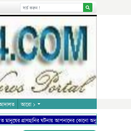
আদালত
আরো >
ুষের প্রাণহানির ঘটনায় আপনাদের কোনো অনুশোচনা আছে কিনা?