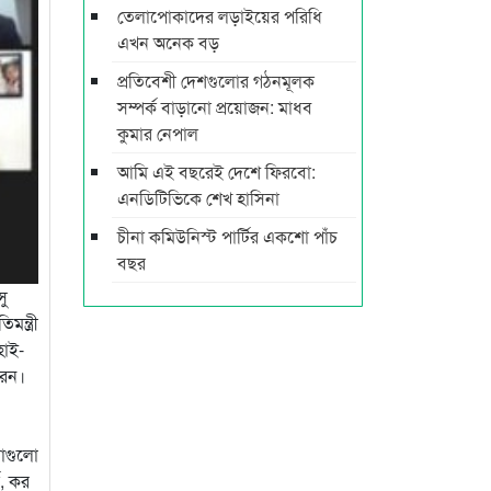
তেলাপোকাদের লড়াইয়ের পরিধি
এখন অনেক বড়
প্রতিবেশী দেশগুলোর গঠনমূলক
সম্পর্ক বাড়ানো প্রয়োজন: মাধব
কুমার নেপাল
আমি এই বছরেই দেশে ফিরবো:
এনডিটিভিকে শেখ হাসিনা
চীনা কমিউনিস্ট পার্টির একশো পাঁচ
বছর
সু
ন্ত্রী
হাই-
রেন।
ধাগুলো
ক, কর