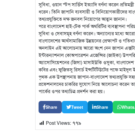
সুবিধা, ওয়ান স্টপ সার্ভিস ইত্যাদি বর্ণনা করেন প্রতিমন্ত
ধরেন। তিনি জাপানি ব্যবসায়ী ও বিনিয়োগকারীদের বাং
তথ্যপ্রযুক্তিতে দক্ষ জনবল নিয়োগের আহ্বান জানান।
পরে বাংলাদেশ হাই-টেক পার্ক অথরিটির ব্যবস্থাপনা পরি
সুবিধা ও সেবাসমূহ বর্ণনা করেন। অন্যান্যের মধ্যে
বাংলাদেশের আর্থসামাজিক উন্নয়নের প্রেক্ষাপট ও গতিধ
অনলাইন এই আলোচনায় আরো অংশ নেন জাপান এক্সটারনা
ইন্টারন্যাশনাল কোঅপারেশন এজেন্সির (জাইকা) উপপরি
অ্যাসোসিয়েশনের (জিসা) মাসাইউকি ওসুকা, বাংলাদে
কবির এবং ফুজিতসু রিসার্চ ইন্সটিটিউটের পক্ষে মাইদুল
পৃথক এক উপস্থাপনায় জাপান-বাংলাদেশ তথ্যপ্রযুক্তি 
প্রফেশনালদের চাকরির সুযোগ নিয়ে আলোচনা করেন তারেক 
পার্কের ওপর তথ্যচিত্র প্রদর্শন করা হয়।
Share
Tweet
Share
Whats
Post Views:
৭৭৯