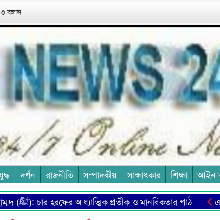
 বঙ্গাব্দ
যুদ্ধ
দর্শন
রাজনীতি
সম্পাদকীয়
সাক্ষাৎকার
শিক্ষা
আইন 
মুহাম্মদ (ﷺ): চার হরফের আধ্যাত্মিক প্রতীক ও মানবিকতার পাঠ
এত মান