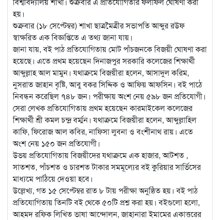
বিশ্ববিদ্যালয় শাখা। শুক্রবার এ প্রতিযোগিতার ফলাফল ঘোষণা করা
হয়।
শুক্রবার (১৮ সেপ্টেম্বর) শাখা ছাত্রমৈত্রীর সভাপতি আব্দুর রউফ
স্বাক্ষরিত এক বিজ্ঞপ্তিতে এ তথ্য জানা যায়।
জানা যায়, বই পাঠ প্রতিযোগিতায় মোট পাঁচজনকে বিজয়ী ঘোষণা করা
হয়েছে। এতে প্রথম হয়েছেন দিনাজপুর সরকারি কলেজের শিক্ষার্থী
আব্দুল্লাহ আল মামুন। যথাক্রমে বিজয়ীরা হলেন, আসাদুল করিম,
নুসরাত জাহান বৃষ্টি, আবু বকর সিদ্দিক ও আফিয় আফসিন। বই পাঠে
নিবন্ধন করেছিল ৭৪৮ জন। পরীক্ষায় অংশ নেয় ৫৯৮ জন প্রতিযোগী।
সেরা লেখক প্রতিযোগিতায় প্রথম হয়েছেন কারমাইকেল কলেজের
শিক্ষার্থী শ্রী কমল চন্দ্র বর্ম্মন। যথাক্রমে বিজয়ীরা হলেন, আব্দুল্লাহিল
কাফি, ফিরোজ আল কবির, নাফিসা লুবনা ও বংশীনাথ রায়। এতে
অংশ নেয় ১৫০ জন প্রতিযোগী।
উভয় প্রতিযোগিতায় বিজয়ীদের যথাক্রমে এক হাজার, আটশত ,
সাতশত, পাঁচশত ও চারশত টাকার সমমূল্যের বই কুরিয়ার সার্ভিসের
মাধ্যমে পাঠিয়ে দেওয়া হবে।
উল্লেখ্য, গত ১৫ সেপ্টেম্বর রাত ৮ টায় পরীক্ষা অনুষ্ঠিত হয়। বই পাঠ
প্রতিযোগিতায় তিনটি বই থেকে ৫০টি প্রশ্ন করা হয়। বইগুলো হলো,
আহমদ রফিক লিখিত ভাষা আন্দোলন, জাহানারা ইমামের একাত্তরের