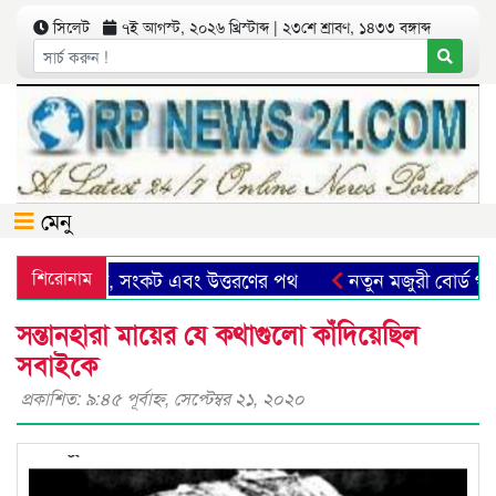
সিলেট
৭ই আগস্ট, ২০২৬ খ্রিস্টাব্দ | ২৩শে শ্রাবণ, ১৪৩৩ বঙ্গাব্দ
মেনু
ট: সম্ভাবনা, সংকট এবং উত্তরণের পথ
শিরোনাম
নতুন মজুরী বোর্ড গঠনসহ
সন্তানহারা মায়ের যে কথাগুলো কাঁদিয়েছিল
সবাইকে
প্রকাশিত: ৯:৪৫ পূর্বাহ্ণ, সেপ্টেম্বর ২১, ২০২০