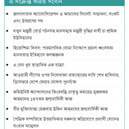
এ সংক্রান্ত আরও সংবাদ
জালালাবাদ অ্যাসোসিয়েশন ও আমাদের সিলেট: সম্ভাবনা, সংকট
এবং উত্তরণের পথ
নতুন মজুরী বোর্ড গঠনসহ মানসম্মত মজুরী বৃদ্ধির দাবী চা শ্রমিক
ইউনিয়নের
হিরোশিমা দিবস: পারমাণবিক বোমা নিক্ষেপে ভয়াল ধ্বংসযজ্ঞ
মানবতার ইতিহাসে কলঙ্কজনক
এ যেন খুব স্বাভাবিক এক যাত্রা!
আওয়ামী লীগের ওপর নিষেধাজ্ঞা প্রত্যাহারের দাবি শেখ হাসিনার,
ডিসেম্বরে দেশে ফেরার ঘোষণা পুনর্ব্যক্ত
কমিউনিষ্ট আন্দোলনের কিংবদন্তি নেতৃত্ব কমরেড মুজফ্ফর
আহমদের ১৩৭তম জন্মবার্ষিকী আজ
বীর মুক্তিযোদ্ধা মেজবাহ উদ্দিন আহমদের জন্মবার্ষিকী আজ
পৈত্রিক সম্পত্তিতে উত্তরাধিকার বঞ্চনার অভিযোগে প্রবাসী বোনের
সংবাদ সম্মেলন