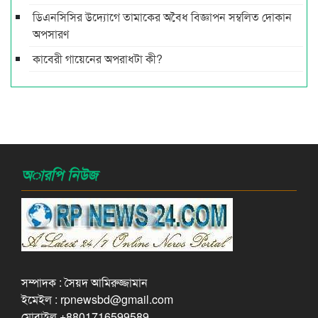
ডিএনসিসির উদ্যোগে তামাকের অবৈধ বিজ্ঞাপন সম্বলিত দোকান
অপসারণ
কাবেরী গায়েনের অপরাধটা কী?
অারপি নিউজ
সম্পাদক : সৈয়দ আমিরুজ্জামান
ইমেইল : rpnewsbd@gmail.com
মোবাইল +8801716599589