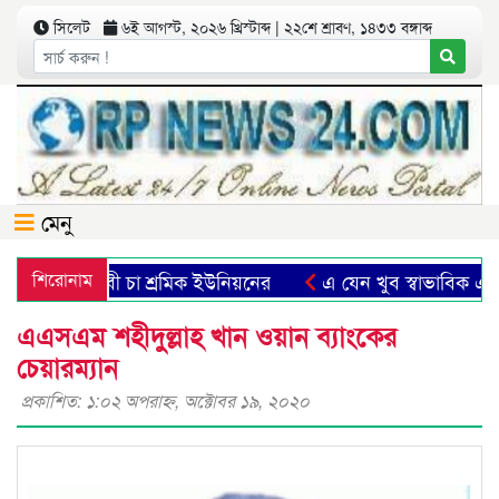
সিলেট
৬ই আগস্ট, ২০২৬ খ্রিস্টাব্দ | ২২শে শ্রাবণ, ১৪৩৩ বঙ্গাব্দ
মেনু
ী বৃদ্ধির দাবী চা শ্রমিক ইউনিয়নের
শিরোনাম
এ যেন খুব স্বাভাবিক এক যাত
এএসএম শহীদুল্লাহ খান ওয়ান ব্যাংকের
চেয়ারম্যান
প্রকাশিত: ১:০২ অপরাহ্ণ, অক্টোবর ১৯, ২০২০