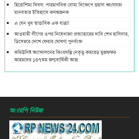
হিরোশিমা দিবস: পারমাণবিক বোমা নিক্ষেপে ভয়াল ধ্বংসযজ্ঞ
মানবতার ইতিহাসে কলঙ্কজনক
এ যেন খুব স্বাভাবিক এক যাত্রা!
আওয়ামী লীগের ওপর নিষেধাজ্ঞা প্রত্যাহারের দাবি শেখ হাসিনার,
ডিসেম্বরে দেশে ফেরার ঘোষণা পুনর্ব্যক্ত
কমিউনিষ্ট আন্দোলনের কিংবদন্তি নেতৃত্ব কমরেড মুজফ্ফর
আহমদের ১৩৭তম জন্মবার্ষিকী আজ
অারপি নিউজ