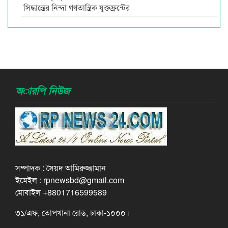
সিদ্ধান্তের নিন্দা গণতান্ত্রিক যুক্তফ্রন্টের
অারপি নিউজ
সম্পাদক : সৈয়দ আমিরুজ্জামান
ইমেইল : rpnewsbd@gmail.com
মোবাইল +8801716599589
৩১/এফ, তোপখানা রোড, ঢাকা-১০০০।