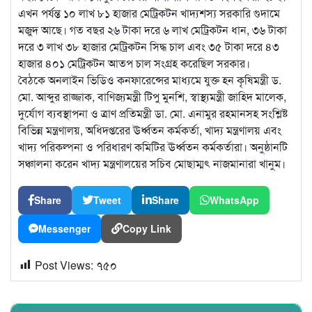
এখন পর্যন্ত ১০ লাখ ৮১ হাজার মেট্রিকটন খাদ্যশস্য সরকারি গুদামে
মজুদ আছে। গত বছর ২৬ টাকা দরে ৬ লাখ মেট্রিকটন ধান, ৩৬ টাকা
দরে ৩ লাখ ৩৮ হাজার মেট্রিকটন সিদ্ধ চাল এবং ৩৫ টাকা দরে ৪৩
হাজার ৪০১ মেট্রিকটন আতপ চাল সংগ্রহ করেছিল সরকার।
বৈঠকে অনলাইন ভিডিও কনফারেন্সের মাধ্যমে যুক্ত হন কৃষিমন্ত্রী ড.
মো. আব্দুর রাজ্জাক, বাণিজ্যমন্ত্রী টিপু মুনশি, স্বাস্থ্যমন্ত্রী জাহিদ মালেক,
দুর্যোগ ব্যবস্থাপনা ও ত্রাণ প্রতিমন্ত্রী ডা. মো. এনামুর রহমানসহ সংশ্লিষ্ট
বিভিন্ন মন্ত্রণালয়, অধিদপ্তরের ঊর্ধ্বতন কর্মকর্তা, খাদ্য মন্ত্রণালয় এবং
খাদ্য পরিকল্পনা ও পরিধারণ কমিটির ঊর্ধ্বতন কর্মকর্তারা। অনুষ্ঠানটি
সঞ্চালনা করেন খাদ্য মন্ত্রণালয়ের সচিব মোছাম্মৎ নাজমানারা খানুম।
Share
Tweet
Share
WhatsApp
Messenger
Copy Link
Post Views:
৭৫০