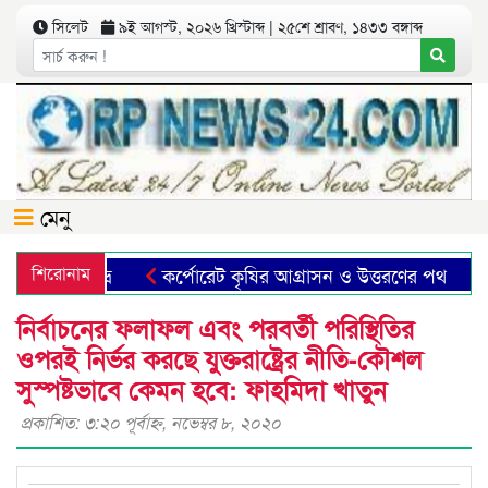
সিলেট
৯ই আগস্ট, ২০২৬ খ্রিস্টাব্দ | ২৫শে শ্রাবণ, ১৪৩৩ বঙ্গাব্দ
মেনু
শিরোনাম
কর্পোরেট কৃষির আগ্রাসন ও উত্তরণের পথ
ছা
নির্বাচনের ফলাফল এবং পরবর্তী পরিস্থিতির
ওপরই নির্ভর করছে যুক্তরাষ্ট্রের নীতি-কৌশল
সুস্পষ্টভাবে কেমন হবে: ফাহমিদা খাতুন
প্রকাশিত: ৩:২০ পূর্বাহ্ণ, নভেম্বর ৮, ২০২০