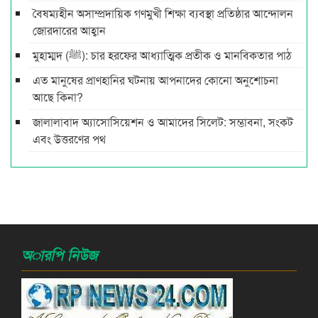
বৈষম্যহীন অসাম্প্রদায়িক গণমুখী শিক্ষা ব্যবস্থা প্রতিষ্ঠার আন্দোলন
জোরদারের আহ্বান
মুহাম্মদ (ﷺ): চার হরফের আধ্যাত্মিক প্রতীক ও মানবিকতার পাঠ
এত মানুষের প্রাণহানির ঘটনায় আপনাদের কোনো অনুশোচনা
আছে কিনা?
জালালাবাদ অ্যাসোসিয়েশন ও আমাদের সিলেট: সম্ভাবনা, সংকট
এবং উত্তরণের পথ
অারপি নিউজ