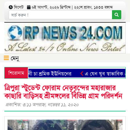
সিলেট
৬ই আগস্ট, ২০২৬ খ্রিস্টাব্দ | ২২শে শ্রাবণ, ১৪৩৩ বঙ্গাব্দ
মেনু
রী বৃদ্ধির দাবী চা শ্রমিক ইউনিয়নের
শিরোনাম
এ যেন খুব স্বাভাবিক এক যা
ত্রিপুরা স্টুডেন্ট ফোরাম নেতৃবৃন্দের মহারাজার
কাছারি বাড়িসহ শ্রীমঙ্গলের বিভিন্ন গ্রাম পরিদর্শন
প্রকাশিত: ৩:১১ অপরাহ্ণ, নভেম্বর ১১, ২০২০