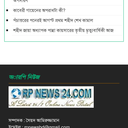
অপসারণ
কাবেরী গায়েনের অপরাধটা কী?
পঁচাত্তরের পনেরই আগস্ট প্রথম শহীদ শেখ কামাল
শহীদ জায়া অধ্যাপক পান্না কায়সারের তৃতীয় মৃত্যুবার্ষিকী আজ
অারপি নিউজ
সম্পাদক : সৈয়দ আমিরুজ্জামান
ইমেইল : rpnewsbd@gmail.com