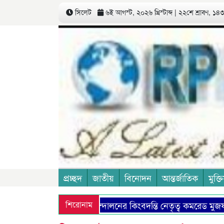
সিলেট
৬ই আগস্ট, ২০২৬ খ্রিস্টাব্দ | ২২শে শ্রাবণ, ১৪৩৩
প্রচ্ছদ
জাতীয়
বিনোদন
আন্তর্জাতিক
মুক্তি
কমিউনিষ্ট আন্দোলনের কিংবদন্তি নেতৃত্ব কমরেড মুজফ্ফ
শিরোনাম