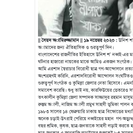
|| সৈয়দ অামিরুজ্জামান || ১৯ নভেম্বর ২০২০ :
উনিশ শ
অামাদের জন্য ঐতিহাসিক ও গুরত্বপূর্ণ দিন।
বাংলাদেশের রাজনীতির ইতিহাসে উনিশ শ’ নব্বই-এর মহান 
ঘটনার হাজারো নায়কের মাঝে আমিও একজন সংগঠক। কার
আমি এরশাদ স্বৈরাচার বিরোধী ছাত্র গণ-আন্দোলনে প্রত্
অংশগ্রহণই করিনি, এরশাদবিরোধী আন্দোলন সংঘটিতও করে
গুরুত্বপূর্ণ সংগঠক ও কুমিল্লা জেলার নেতা হিসেবে। এমন
সমাবেশ করেছি। শুধু তাই নয়, কারফিউয়ের ভেতরেও সমাবেশ
তৎকালীন কুমিল্লা জেলা সম্পাদক সাজ্জাদুর রহমান মাসুম
রুস্তম অালী, নাজিম অালী প্রমুখ সাহসী ভূমিকা পালন
১৯৮৩ সালের ১৪ ফেব্রুয়ারি ঢাকায় ছাত্র বিক্ষোভের 
অনেক চড়াই-উৎরাই পেরিয়ে নব্বইয়ের মহান গণ-অভ্যুত্থ
বছর শ্রমিক, কৃষক, ছাত্র-জনতাকে সাহসী লড়াই করতে হ
ছাত্র-জনতার এ জানবাজি লড়াইয়ের শুরুতেই ৮৩ সালের 