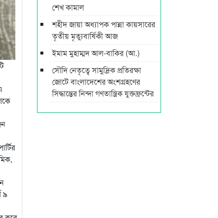
শেখ কামাল
শহীদ জায়া অধ্যাপক পান্না কায়সারের
তৃতীয় মৃত্যুবার্ষিকী আজ
ইমাম মুহাম্মদ আল-বাকির (আ.)
টি
সৌদি নেতৃত্বে সামুদ্রিক প্রতিরক্ষা
জোটে বাংলাদেশের অংশগ্রহণের
এ
সিদ্ধান্তের নিন্দা গণতান্ত্রিক যুক্তফ্রন্টের
শকে
জন
র্টির
ৌমিক,
লন
ঘ ৯
ার করে