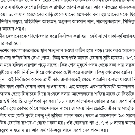
তাদের সবাইকে দেশের বিভিন্ন কারাগারে প্রেরণ করা হয়। আর গণতন্ত্রের মানসকন্য
া হয়। ড. কামাল হোসেনের বাড়ি থেকে যাদের গ্রেফতার করা হয় তাদের মধ্যে ছ
লীপ বড়ুয়া, মহিউদ্দিন আহমেদ, মঞ্জুরুল আহসান খান, খালেকুজ্জামান, সিদ্দিক
দ আজাদ প্রমুখ।
েতাদেরকে গণগ্রেফতার করে নির্যাতন করা হয়। সেই সাথে ঢাকা-কুমিল্লাসহ
তার করা হয়।
ে দেশের কারাগারগুলোতে স্থান সংকুলান হওয়া কঠিন হয়ে পড়ে। তারপরও আন্দ
খনো ভাটার টান দেখা গেছে। কিন্তু তারপরই আবার জোয়ার সৃষ্টি হয়েছে। ’৮৭
নে হচ্ছিল এরশাদ পড়ে যাচ্ছে। কিন্তু শেষ মুহূর্তে পতন থেকে রক্ষা পায় সরক
ে একটা নির্বাচন দিয়ে শেষরক্ষার চেষ্টা করে এরশাদ। কিন্তু শেষরক্ষা হয়নি। 
ীন। ওই নির্বাচনে অনেক প্রার্থী তার এলাকাতেই যেতে পারেনি। জনতা ধাওয়া দ
ার্থীর কান কেটে নেয়ার খবর পাওয়া যায়। এই অবস্থায় এরশাদবিরোধী আন্দোলন
োলন ছেড়ে নির্বাচনে গিয়ে সংসদে বসায় আন্দোলনের শক্তির মাঝে যে বিভক্তি
 ওই বিভ্রান্তি ও দুর্বলতা দূর হয়। ’৮৮ সালে আন্দোলন জোরদার হয়। এরশাদব
কাট্টা হয়ে কোমর বেঁধে আন্দোলনে নামে। এ সময় তিন জোটের ঐক্য ও সংহতি
 দলীয় বাম জোট খুবই গুরুত্বপূর্ণ ভূমিকা পালন করে। ফলে এ আন্দোলন ’৯০ সালে
 তিন জোটের রূপরেখা ঘোষণা করা হয়। ওই ঘোষণার পর ৫, ৭ ও ৮ দলের আন্
অভ্যুত্থান হয়ে যায়। আর এই গণ-অভ্যুাত্থানে এরশাদের পতন হয়।