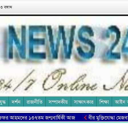
 বঙ্গাব্দ
যুদ্ধ
দর্শন
রাজনীতি
সম্পাদকীয়
সাক্ষাৎকার
শিক্ষা
আইন 
র আহমদের ১৩৭তম জন্মবার্ষিকী আজ
বীর মুক্তিযোদ্ধা মেজবাহ উদ