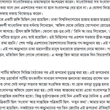
্দোলনে সাংবাদিকরাও প্রত্যক্ষভাবে অংশগ্রহণ করেন। সাংবাদিকরা সব সংবাদপ
াদিকরা বলে দেন এরশাদের পতন না হলে সংবাদপত্র বের হবে না। এ ঘোষণা দিয়
তে দফায় দফায় বিক্ষোভও করেন।
একটি জঙ্গি মিছিল বের হয়েছিল। ঢাকা বিশ্ববিদ্যালয়ের হাজার হাজার ছাত্রছাত
ষদর্শী সাংবাদিক তার বর্ণনায় লিখেছেন, ‘অফিস থেকে বেরিয়ে তোপখানা রোডে
িছিল আসছে। ভীষণ জঙ্গি মিছিল। কোনো ভয়-ডর নেই।’ তিনি অারও লিখেছেন, ‘
টিয়ে ছাড়বে এবং তাই হয়েছিল। ওই মিছিলের পর এরশাদ সরকার ভীত-সন্ত্রস্
্ষা হয়নি।’ শেষ পর্যন্ত এরশাদের স্বৈরশাসনের বিরুদ্ধে গণ-অভ্যুত্থান হয়। এই 
ে। এই গণ-অভ্যুত্থানে ঢাকা মহানগরীর মানুষ মধ্যরাতে রাজপথে নেমে আসেন। 
 গুলিস্তান, মতিঝিল ছিল লোকে লোকারণ্য। এ অবস্থা ছিল আরো কয়েক দিন বিচারপত
ার্টির অফিসে সিরিজ বৈঠকের পর এই রূপরেখা চূড়ান্ত করা হয়। এই রূপরেখার
দেশের ওয়ার্কার্স পার্টির তৎকালীন সাধারণ সম্পাদক জননেতা কমরেড রাশেদ খান
ে লেখা সেই খসড়া সম্ভবত আজো সংরক্ষিত আছে। যা হোক খসড়া চূড়ান্ত হবার
 সংবাদপত্র অফিসে প্রেরণ করা হয়। সেই সময় আজকের মতো এতো সংবাদপত্র 
াহিক প্রকাশিত হতো। কিন্তু দুর্ভাগ্যজনক সেই দিন একটি মাত্র দৈনিক ও একটি
্রিকাটি ছিল ‘সংবাদ’ আর সাপ্তাহিক পত্রিকাটি ছিল- ‘নতুন কথা’। আমার মনে আ
াপা হয়েছিল। নব্বইয়ের গণ-অভ্যুত্থানের পর তিন জোটের এই রূপরেখা ঐতিহা