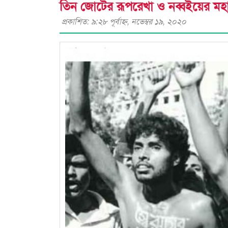
তিন জোটের রূপরেখা ও নব্বইয়ের মহান
প্রকাশিত: ৯:২৮ পূর্বাহ্ণ, নভেম্বর ১৯, ২০২০