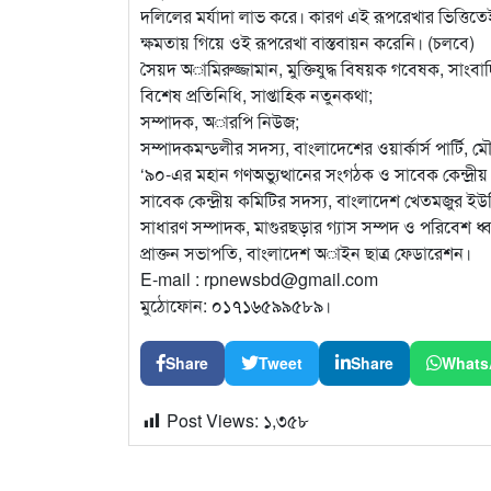
দলিলের মর্যাদা লাভ করে। কারণ এই রূপরেখার ভিত্তিতেই গ
ক্ষমতায় গিয়ে ওই রূপরেখা বাস্তবায়ন করেনি। (চলবে)
সৈয়দ অামিরুজ্জামান, মুক্তিযুদ্ধ বিষয়ক গবেষক, সাংবা
বিশেষ প্রতিনিধি, সাপ্তাহিক নতুনকথা;
সম্পাদক, অারপি নিউজ;
সম্পাদকমন্ডলীর সদস্য, বাংলাদেশের ওয়ার্কার্স পার্টি,
‘৯০-এর মহান গণঅভ্যুত্থানের সংগঠক ও সাবেক কেন্দ্রীয় 
সাবেক কেন্দ্রীয় কমিটির সদস্য, বাংলাদেশ খেতমজুর ই
সাধারণ সম্পাদক, মাগুরছড়ার গ্যাস সম্পদ ও পরিবেশ ধ
প্রাক্তন সভাপতি, বাংলাদেশ অাইন ছাত্র ফেডারেশন।
E-mail : rpnewsbd@gmail.com
মুঠোফোন: ০১৭১৬৫৯৯৫৮৯।
Share
Tweet
Share
Whats
Post Views:
১,৩৫৮