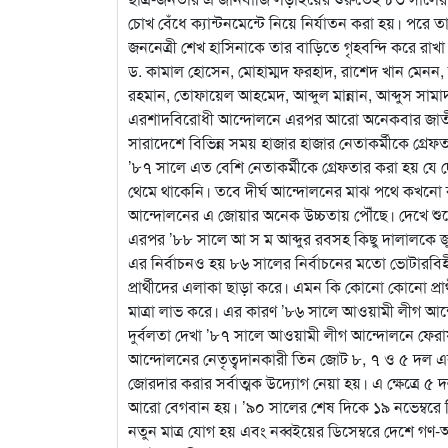
চোখ বেঁধে ক্যান্টনমেন্টে নিয়ে নির্যাতন করা হয়। পরে 
জননেত্রী শেখ হাসিনাকে তার বাড়িতে গৃহবন্দি করে রাখ
ড. কামাল হোসেন, মোহাম্মদ ফরহাদ, রাশেদ খান মেনন, দি
রহমান, তোফায়েল আহমেদ, আব্দুল মান্নান, আব্দুস সামা
এরশাদবিরোধী আন্দোলনে এরপর আরো অনেকবার জাতীয় ন
সারাদেশে বিভিন্ন সময় হাজার হাজার নেতাকর্মীকে গ্রেফ
’৮৭ সালে এত বেশি নেতাকর্মীকে গ্রেফতার করা হয় য
থেমে থাকেনি। তবে দীর্ঘ আন্দোলনের মাঝ পথে কখনো ক
আন্দোলনের এ জোয়ার অনেক উচ্চতায় পৌঁছে। দেখে শুনে ম
এরপর ’৮৮ সালে আ স ম আব্দুর রবসহ কিছু দালালকে জুটিয়
এর নির্বাচনও হয় ৮৬ সালের নির্বাচনের মতো ভোটারবিহ
প্রার্থীদের এলাকা ছাড়া করে। এমন কি কোনো কোনো প্র
মাত্রা লাভ করে। এর কারণ ’৮৬ সালে আওয়ামী লীগ আন্দ
দুর্বলতা দেখা ’৮৭ সালে আওয়ামী লীগ আন্দোলনে ফেরায়
আন্দোলনের নেতৃত্বদানকারী তিন জোট ৮, ৭ ও ৫ দল এ
জোরদার করার সর্বাত্মক উদ্যোগ নেয়া হয়। এ ক্ষেত্রে ৫
আরো বেগবান হয়। ’৯০ সালের শেষ দিকে ১৯ নভেম্বরে
নতুন মাত্র যোগ হয় এবং নব্বইয়ের ডিসেম্বরে দেশে গণ-