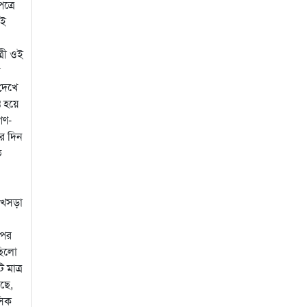
ত্রে
েই
্রী ওই
র
দেখে
ত হয়ে
গণ-
পর দিন
ি
 খসড়া
 পর
ছিলো
 মাত্র
ছে,
সিক