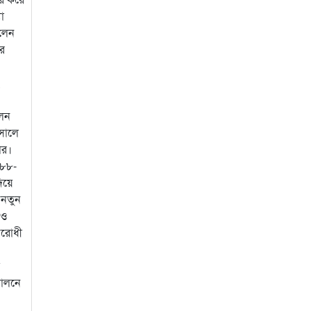
া
িলেন
ুর
োলন
 সালে
ার।
’৮৮-
িয়ে
 নতুন
 ও
িরোধী
দোলনে