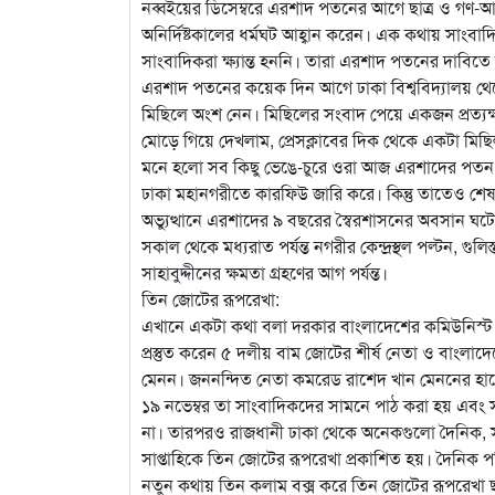
নব্বইয়ের ডিসেম্বরে এরশাদ পতনের আগে ছাত্র ও গণ-আন
অনির্দিষ্টকালের ধর্মঘট আহ্বান করেন। এক কথায় সাংব
সাংবাদিকরা ক্ষ্যান্ত হননি। তারা এরশাদ পতনের দাবি
এরশাদ পতনের কয়েক দিন আগে ঢাকা বিশ্ববিদ্যালয় থেকে 
মিছিলে অংশ নেন। মিছিলের সংবাদ পেয়ে একজন প্রত্যক্
মোড়ে গিয়ে দেখলাম, প্রেসক্লাবের দিক থেকে একটা ম
মনে হলো সব কিছু ভেঙে-চুরে ওরা আজ এরশাদের পতন ঘ
ঢাকা মহানগরীতে কারফিউ জারি করে। কিন্তু তাতেও শেষ রক
অভ্যুত্থানে এরশাদের ৯ বছরের স্বৈরশাসনের অবসান ঘট
সকাল থেকে মধ্যরাত পর্যন্ত নগরীর কেন্দ্রস্থল পল্টন,
সাহাবুদ্দীনের ক্ষমতা গ্রহণের আগ পর্যন্ত।
তিন জোটের রূপরেখা:
এখানে একটা কথা বলা দরকার বাংলাদেশের কমিউনিস্ট প
প্রস্তুত করেন ৫ দলীয় বাম জোটের শীর্ষ নেতা ও বাংলা
মেনন। জননন্দিত নেতা কমরেড রাশেদ খান মেননের হাত
১৯ নভেম্বর তা সাংবাদিকদের সামনে পাঠ করা হয় এবং
না। তারপরও রাজধানী ঢাকা থেকে অনেকগুলো দৈনিক, সাপ্ত
সাপ্তাহিকে তিন জোটের রূপরেখা প্রকাশিত হয়। দৈনিক পত
নতুন কথায় তিন কলাম বক্স করে তিন জোটের রূপরেখা ছ