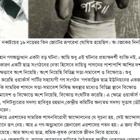
’ নব্বইয়ের ১৯ নভেম্বর তিন জোটের রূপরেখা ঘোষিত হয়েছিল। অাজকের দিন
গণঅভ্যুত্থান একটা বড় ঘটনা। আমি শুধু এই ঘটনার প্রত্যক্ষদর্শী ব্যক্তি নই, 
ণ একটি ছাত্র সংগঠনের নেতা হিসেবে দায়িত্ব পালনের পাশাপাশি আশির দ
যক্ষভাবে অংশ নিয়েছি। অংশ নিয়েছি বিভিন্ন সভা-সমাবেশ ও বিক্ষোভে। শুধু
ছি ওয়ার্কার্স পার্টির সহযোগী গণ সংগঠন ‘গণতান্ত্রিক ছাত্র ইউনিয়নের এক
কি সামরিক শাসনে সভা-সমাবেশ নিষিদ্ধ অবস্থার মধ্যেও বিভিন্ন স্থানে বিক্ষোভ
 ও বিক্ষোভে অংশ নিয়েছি, বিক্ষোভ সংঘটিত করেছি। এ ক্ষেত্রে ওয়ার্কার্স পা
, পলিটব্যুরোর সদস্য হাবিবুর রহমান,কেন্দ্রীয় কমিটির অন্যতম সদস্য সুভাষ ভ
 করেন।
মধ্যদিয়ে এরশাদের সামরিক শাসনবিরোধী আন্দোলনের যে সূচনা হয়, সেই আন্দো
ানে রূপ নেয়। আর এ গণ-অভ্যুত্থানে জেনারেল এরশাদের পতন হয়। এ জন্য দীর্
য়েছে। আর অসংখ্য ছাত্র, শ্রমিক-কৃষক নেতাকে জীবন দিতে হয়েছে।
১৫ ফেব্রুয়ারি ড. কামাল হোসেনের বাড়িতে বৈঠকরত জাতীয় নেতাদের গ্রেফত