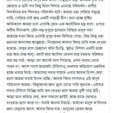
জোয়ার ও ভাটা সব কিছু মিলে শিলায় এনেছে পরিবর্তন। প্রাণীর
বিবর্তনের মত শিলারও পরিবর্তন ঘটে। আমরা গুহা পেরিয়ে সমুদ্রে
নামি, পেরিয়ে যাই আর একটি পাহাড়ী দ্বীপ। মনে হচ্ছে সৃষ্টির
আদিকালে আমরা চলে এসেছি কোন এক অলৌকিক মন্ত্র বলে। ওপরে
অসীম নীলাকাশ, রৌদ দগ্ধ দুপুরে ভাসমান বিস্মিত মানুষ সব!
জাহাজে যখন ফিরে এসেছি দুপুর তখন মিলিয়ে গেছে। প্রিয় প্রিতু গুহা
ভ্রমণের আনন্দের আত্মহারা। নিজেদের আসনে ফিরে দেখি লাঞ্চ দেওয়া
হয়েছে- লেবুর রসে ভেজানো কাঁচা চিংড়ি, স্কুইড, বিশাল একটি ভাজা
মাছ আর সেদ্ধ আলু। রবার্ট আর অ্যালিস দেখাল মাছ ঠকমত পরিষ্কার
করা হয় নাই। আম্মা তো আগেই বলে গিয়েছে, এসব খাবার খেতে
পারব না। আশে পাশে কয়েকটা টেবিলেও দেখলাম অভিযোগ গুঞ্চরিত
হচ্ছে খাবার নিয়ে। আমাদের সবার সামনে এবার অনেক চিপস দেয়া
হলো আমরা সবাই চিপস খাচ্চি। অনেক ক্ষিধে লাগলেও এই অপূর্ব
পরিবেশে আমরা। কিছুক্ষণের জন্য ভুলে যেতে পারি ক্ষুধাকে। এইবার
সবার টেবিলে বিভিন্ন কাটা ফল দেওয়া হলে আমরা খুশী গয়ে উঠি।
আম্মা মনে করিয়ে দেয়, কাল সকালে ফ্লাইট, আজ রাতে কোথাও
যাওয়ার প্ল্যান করো না। সবাই অনেক টায়ার্ড। তাইতো মানুষ ক’দিনের
জন্য বেড়াতে আসে, আবার ফিরে যায়। মানুষের ভেতর আছে