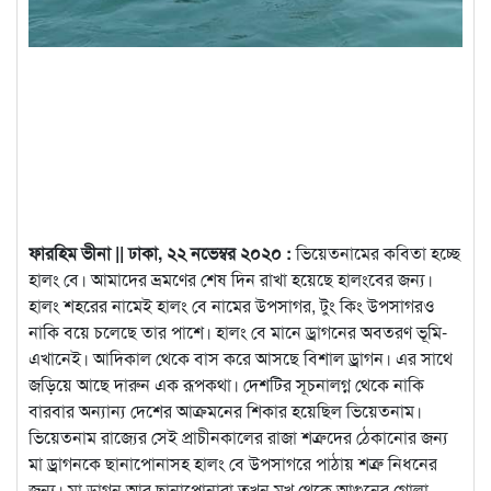
ফারহিম ভীনা || ঢাকা, ২২ নভেম্বর ২০২০ :
ভিয়েতনামের কবিতা হচ্ছে
হালং বে। আমাদের ভ্রমণের শেষ দিন রাখা হয়েছে হালংবের জন্য।
হালং শহরের নামেই হালং বে নামের উপসাগর, টুং কিং উপসাগরও
নাকি বয়ে চলেছে তার পাশে। হালং বে মানে ড্রাগনের অবতরণ ভূমি-
এখানেই। আদিকাল থেকে বাস করে আসছে বিশাল ড্রাগন। এর সাথে
জড়িয়ে আছে দারুন এক রূপকথা। দেশটির সূচনালগ্ন থেকে নাকি
বারবার অন্যান্য দেশের আক্রমনের শিকার হয়েছিল ভিয়েতনাম।
ভিয়েতনাম রাজ্যের সেই প্রাচীনকালের রাজা শত্রুদের ঠেকানোর জন্য
মা ড্রাগনকে ছানাপোনাসহ হালং বে উপসাগরে পাঠায় শত্রু নিধনের
জন্য। মা ড্রাগন আর ছানাপোনারা তখন মুখ থেকে আগুনের গোলা