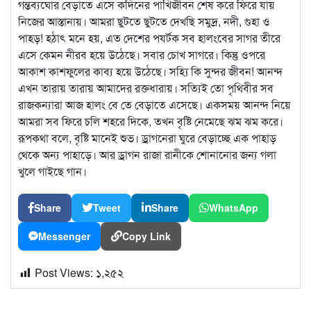
গন্তব্যঘোর বেড়াতে এসে কদিনের পাখিজীবন শেষ করে ফিরে যায়
নিজের আস্তানায়। আমরা ছুটতে ছুটতে দেখছি সমুদ্র, নদী, গুহা ও
পাহড়! হঠাৎ মনে হয়, এত দেশের পযর্টক সব হালংবের সাগর তীরে
এসে কেমন নীরব হয়ে উঠেছে। সবার চোখ সাগরে। কিন্তু ওপরে
আকাশ কাশফুলের কাব্য হয়ে উঠেছে। সহ্যি কি সুন্দর জীবন! আনন্দ
এখন তারায় তারায় আমাদের রক্তধারায়। সত্যিই তো পৃথিবীর সব
রাজকন্যারা আজ হালং বে তে বেড়াতে এসেছে। একসময় আনন্দ নিয়ে
আমরা সব ফিরে চলি শহরে দিকে, তখন বৃষ্টি নেমেছে ঝম ঝম করে।
রূপকথা বলে, বৃষ্টি মানেই শুভ। ড্রাগনেরা ঘুরে বেড়াচ্ছে এক পাহাড়
থেকে অন্য পাহাড়ে। আর ড্রাগন রাজা রানীকে শোনানোর জন্য গলা
খুলে গাইছে গান।
Share
Tweet
Share
WhatsApp
Messenger
Copy Link
Post Views:
১,২৫২