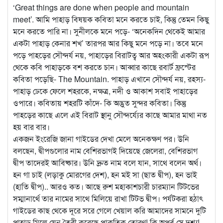
‘Great things are done when people and mountain
meet’. আমি পাহাড় বিষয়ক কবিতা মনে করতে চাই, কিন্তু তেমন কিছু
মনে করতে পারি না। সুনীলকে মনে পড়ে- ‘অনেকদিন থেকেই আমার
একটা পাহাড় কেনার শখ’ তারপর আর কিছু মনে পড়ে না। তবে মনে
পড়ে পাহড়ের সৌন্দর্য নয়, পাহাড়ের বিরাটত্ব আর অহংকারী একটা রূপ
থেকে কবি পাহাড়কে বশ করতে চান। আব্বার কাছে রবার্ট ফ্রস্টের
কবিতা পড়েছি- The Mountain. পাহাড় এখানে সৌন্দর্য নয়, রহস্য-
পাহাড় ঢেকে ফেলে শহরকে, নক্ষত্র, নদী ও আকাশ সবাই পাহাড়ের
ওপারে। কবিতায় শহরটি কাঁদে- কি অদ্ভুত সুন্দর কবিতা। কিন্তু
পাহড়ের কাছে এলে এই বিরাট স্থানু সৌন্দর্য্যের কাছে আমার মাথা নত
হয় বার বার।
একজন ইংরেজি জানা গাইডের দেখা মেলে অনেকক্ষণ পর। উনি
বলছেন, দ্বীপগুলোর নাম বেশিরভাগই দিয়েছে জেলেরা, বেশিরভাগ
দ্বীপ তাদেরই আবিষ্কার। উনি দ্রুত নাম বলে যান, সাথে বলেন অর্থ।
হন গা চাই (লড়াকু মোরগের দেশ), হন মই সা (ছাত দ্বীপ), হন ভাই
(হাতি দ্বীপ).. আরও কত। আছে রুশ মহাকাশচারী চারম্যান টিটভের
সম্মানার্থে তার নামের সাথে মিলিয়ে রাখা টিটভ দ্বীপ। পর্যটকরা হঠাৎ
গাইডের কাছ থেকে দূরে সরে গেলে খেয়াল করি আমাদের সামনে দুটি
পাহাড় মিলে যেন তৈরী করেছে প্রাকৃতিক তোরণ! কি অপূর্ব সে দৃশ্য!