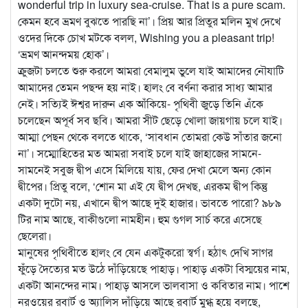
wonderful trip in luxury sea-cruise. That is a pure scam.
কেমন হবে ভ্রমণ বুঝতে পারছি না’। প্রিয় আর প্রিতুর মলিন মুখ দেখে
ওদের দিকে চোখ মটকে বলল, Wishing you a pleasant trip!
‘ভ্রমণ আনন্দময় হোক’।
ক্রুজটা চলতে শুরু করলে আমরা বেমালুম ভুলে যাই আমাদের নৌযাটি
আমাদের তেমন পছন্দ হয় নাই। হালং বে বর্ণনা করার সাধ্য আমার
নেই। সত্যিই ঈশ্বর দারুন এক আঁকিয়ে- পৃথিবী জুড়ে তিনি এঁকে
চলেছেন অপূর্ব সব ছবি। আমরা সীট ছেড়ে খোলা জায়গায় চলে যাই।
আম্মা পেছন থেকে বলতে থাকে, ‘সাবধান তোমরা কেউ সাঁতার জনো
না’। সম্মোহিতের মত আমরা সবাই চলে যাই জাহাজের সামনে-
সামনেই সবুজ দ্বীপ এসে মিলিয়ে যায়, ফের দেখা মেলে অন্য কোন
দ্বীপের। প্রিতু বলে, ‘শোন মা এই যে দ্বীপ দেখছ, এরকম দ্বীপ কিন্তু
একটা দুটো নয়, এখানে দ্বীপ আছে দুই হাজার। ভাবতে পারো? ৯৮৯
টির নাম আছে, বাকীগুলো নামহীন। হুম গুগল সার্চ করে এসেছে
ছেলেরা।
মানুষের পৃথিবীতে হালং বে যেন একটুকরো স্বর্গ। হঠাৎ দেখি সাগর
ফুঁড়ে দৈত্যের মত উঠে দাঁড়িয়েছে পাহাড়। পাহাড় একটা বিস্ময়ের নাম,
একটা আনন্দের নাম। পাহাড় আসলে ভালবাসা ও কবিতার নাম। পাশে
নরওয়ের রবার্ট ও অ্যালিস দাঁড়িয়ে আছে রবার্ট মুগ্ধ হয়ে বলছে,