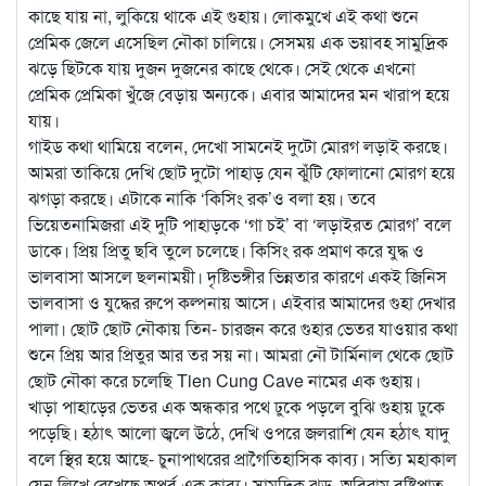
কাছে যায় না, লুকিয়ে থাকে এই গুহায়। লোকমুখে এই কথা শুনে
প্রেমিক জেলে এসেছিল নৌকা চালিয়ে। সেসময় এক ভয়াবহ সামুদ্রিক
ঝড়ে ছিটকে যায় দুজন দুজনের কাছে থেকে। সেই থেকে এখনো
প্রেমিক প্রেমিকা খুঁজে বেড়ায় অন্যকে। এবার আমাদের মন খারাপ হয়ে
যায়।
গাইড কথা থামিয়ে বলেন, দেখো সামনেই দুটো মোরগ লড়াই করছে।
আমরা তাকিয়ে দেখি ছোট দুটো পাহাড় যেন ঝুঁটি ফোলানো মোরগ হয়ে
ঝগড়া করছে। এটাকে নাকি ‘কিসিং রক’ও বলা হয়। তবে
ভিয়েতনামিজরা এই দুটি পাহাড়কে ‘গা চই’ বা ‘লড়াইরত মোরগ’ বলে
ডাকে। প্রিয় প্রিতু ছবি তুলে চলেছে। কিসিং রক প্রমাণ করে যুদ্ধ ও
ভালবাসা আসলে ছলনাময়ী। দৃষ্টিভঙ্গীর ভিন্নতার কারণে একই জিনিস
ভালবাসা ও যুদ্ধের রুপে কল্পনায় আসে। এইবার আমাদের গুহা দেখার
পালা। ছোট ছোট নৌকায় তিন- চারজন করে গুহার ভেতর যাওয়ার কথা
শুনে প্রিয় আর প্রিতুর আর তর সয় না। আমরা নৌ টার্মিনাল থেকে ছোট
ছোট নৌকা করে চলেছি Tien Cung Cave নামের এক গুহায়।
খাড়া পাহাড়ের ভেতর এক অন্ধকার পথে ঢুকে পড়লে বুঝি গুহায় ঢুকে
পড়েছি। হঠাৎ আলো জ্বলে উঠে, দেখি ওপরে জলরাশি যেন হঠাৎ যাদু
বলে স্থির হয়ে আছে- চুনাপাথরের প্রাগৈতিহাসিক কাব্য। সত্যি মহাকাল
যেন লিখে রেখেছে অপূর্ব এক কাব্য। সামুদ্রিক ঝড়, অবিরাম বৃষ্টিপাত,