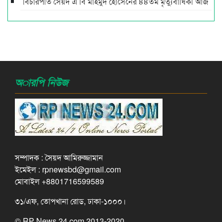
বিচারপতি সৈয়দ এ বি মাহমুদ হোসেনের ৪৪তম মৃত্যুবার্ষিকী আজ
অারপি নিউজ
সম্পাদক : সৈয়দ আমিরুজ্জামান
ইমেইল : rpnewsbd@gmail.com
মোবাইল +8801716599589
৩১/এফ, তোপখানা রোড, ঢাকা-১০০০।
© RP News 24.com 2013-2020