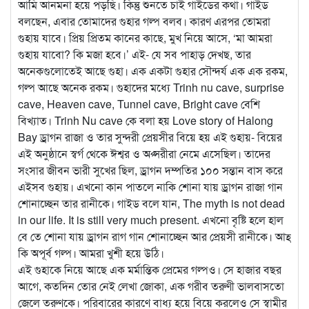
আমি আনমনা হয়ে পড়ছি। কিন্তু শুনতে চাই গাইডের কথা। গাইড
বলছেন, এবার তোমাদের গুহার গল্প বলব। কারণ এরপর তোমরা
গুহায় যাবে। প্রিয় প্রিতম কানের কাছে, মুখ নিয়ে আসে, ‘মা আমরা
গুহায় যাবো? কি মজা হবে।’ এই- যে সব পাহাড় দেখছ, তার
অনেকগুলোতেই আছে গুহা। এক একটা গুহার সৌন্দর্য এক এক রকম,
গল্প আছে অনেক রকম। গুহাদের মধ্যে Trinh nu cave, surprise
cave, Heaven cave, Tunnel cave, Bright cave বেশি
বিখ্যাত। Trinh Nu cave কে বলা হয় Love story of Halong
Bay ড্রাগন রাজা ও তার সুন্দরী প্রেয়সীর বিয়ে হয় এই গুহায়- বিয়ের
এই অনুষ্ঠানে স্বর্গ থেকে ঈশ্বর ও অপ্সরীরা নেমে এসেছিল। তাদের
সংসার জীবন ভারী সুখের ছিল, ড্রাগন দম্পতির ১০০ সন্তান বাস করে
এইসব গুহায়। এখনো কান পাতলে নাকি শোনা যায় ড্রাগন রাজা গান
শোনাচ্ছেন তার রানীকে। গাইড বলে যান, The myth is not dead
in our life. It is still very much present. এখনো বৃষ্টি হলে হাল
বে তে শোনা যায় ড্রাগন রাগ গান শোনাচ্ছেন আর প্রেয়সী রানীকে। আহ্
কি অপূর্ব গল্প। আমরা খুশী হয়ে উঠি।
এই গুহাকে নিয়ে আছে এক মর্মান্তিক প্রেমের গল্পও। সে হাজার বছর
আগে, কতদিন তোর নেই লেখা জোকা, এক গরীব তরুণী ভালবাসতো
জেলে তরুণকে। পরিবারের কারণে বাধ্য হয়ে বিয়ে করলেও সে স্বামীর