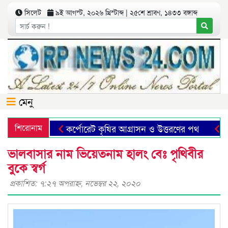
সিলেট
৯ই আগস্ট, ২০২৬ খ্রিস্টাব্দ | ২৫শে শ্রাবণ, ১৪৩৩ বঙ্গাব্দ
মেনু
শিরোনাম
কর্পোরেট কৃষির আগ্রাসন ও উত্তরণের পথ
ছাত্রম
ভালবাসার নাম ভিয়েতনাম হালং বেঃ পৃথিবীর
বুকে স্বর্গ
প্রকাশিত: ৭:২৭ অপরাহ্ণ, নভেম্বর ২২, ২০২০