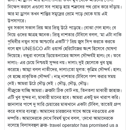
নিক্ষেপ করলে এগুলো সব পাহাড় হয়ে শত্রুদের পথ রোধ করে দাঁড়ায়।
আর মা ড্রাগন তখন শান্তির সমুদ্রের প্রেমে পড়ে থেকে যায় এই
উপসাগরে।
খুব সকাল সকাল প্রিয় আর প্রিতু উঠে পড়েছে। বোঝা গেল হালং বে
নিয়ে ওদের আগ্রহ অনেক। প্রিতু নাশতার টেবিলে বলল, ‘মা এটা নাকি
পৃথিবীর নতুন সাত আশ্চর্যের একটি’? প্রিয় জুস সিপ করতে করতে
বলে হুস UNESCO এটা ওয়ার্ল্ড হেরিটেজের অংশ হিসেবে ঘোষণা
দিয়েছে। বন্ধুরা বলেছে ভিয়েতনামের আসল সৌন্দর্যই হালং বে। তবে
দালাং- এর চেয়ে নিশ্চয়ই সুন্দর নয়। দালাং দুই ছেলেকে খুব মুগ্ধ
করেছে। আম্মা বলল নাতীদের, দালাংতো মূলত: কৃত্রিম সৌন্দর্য। হালং
বে হচ্ছে প্রাকৃতিক সৌন্দর্য’। নাহ্ নাশতার টেবিলে গল্প করার সময়
নেই। আমরা উঠে দৌড় দেই । দৌড়, দৌড়, দৌড়।
সীক্রুজে যাচ্ছি আমরা। ক্রজটা ঠিক বোট নয়, তিনতলা মাঝারী জাহাজ।
এটি খুব সুন্দর না, মাঝারী মানের হবে। আমরা একটু মন খারাপ করি।
জানালার পাশে দু সারি চেয়ারের মাঝখানে একটা টেবিল, তাতেই গ্রুপ
করে বসার ব্যবস্থা। আমাদের চারজনের সাথে আছে নরওয়ের এক
দম্পতি। আমাদেরকে দেখে বিমর্ষ মুখে বলল, ‘দেখো আমাদেরকে
বলেছে বিলাসবহুল ক্রজ- travel operator has promised us a