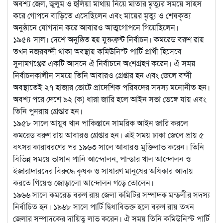
অবশ্য জেল, জুলুম ও হুলিয়া মাথায় নিয়ে মাতার মৃত্যুর সময়ে সাহস
করে গোপনে বাড়িতে এসেছিলেন এবং মায়ের মৃত্যু ও শেষকৃত্য
অনুষ্ঠানে যোগদান করে আবারও আত্মগোপনে গিয়েছিলেন।
১৯৫৪ সাল। দেশে অনুষ্ঠিত হয় যুক্তফ্রন্ট নির্বাচন। কমরেড বরুণ রায়
তখন নজরবন্দী থাকা অবস্থায় কমিউনিস্ট পার্টি প্রার্থী হিসেবে
সুনামগঞ্জের একটি আসনে ঐ নির্বাচনে অংশগ্রহণ করেন। ঐ সময়
নির্বাচনকালীন সময়ে তিনি আবারও গ্রেপ্তার হন এবং জেলে বন্দী
অবস্থাতেই ২৭ হাজার ভোটে প্রাদেশিক পরিষদের সদস্য মনোনীত হন।
অবশ্য পরে দেশে ৯২ (ক) ধারা জারি হলে আইন সভা ভেঙ্গে যায় এবং
তিনি পুনরায় গ্রেপ্তার হন।
১৯৫৮ সালে আয়ুব খান পাকিস্তানে সামরিক আইন জারি করলে
কমরেড বরুণ রায় আবারও গ্রেপ্তার হন। এই সময় ঢাকা জেলে প্রায় ৫
বৎসর কারাবরণের পর ১৯৬৩ সালে আবারও মুক্তিলাভ করেন। তিনি
বিভিন্ন সময়ে ভাসান পানি আন্দোলন, পান্ডার খাল আন্দোলন ও
ইজারাদারদের বিরুদ্ধে কৃষক ও সাধারণ মানুষের অধিকার আদায়
করতে গিয়েও জোড়ালো আন্দোলন গড়ে তোলেন।
১৯৬৬ সালে কমরেড বরুণ রায় জেলা কমিটির সম্পাদক মন্ডলীর সদস্য
নির্বাচিত হন। ১৯৬৮ সালে পার্টি দ্বিধাবিভক্ত হলে বরুণ রায় তখন
জেলার সম্পাদকের দায়িত্ব লাভ করেন। ঐ সময় তিনি কমিউনিস্ট পার্টি