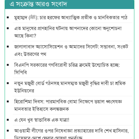
এ সংক্রান্ত আরও সংবাদ
মুহাম্মদ (ﷺ): চার হরফের আধ্যাত্মিক প্রতীক ও মানবিকতার পাঠ
এত মানুষের প্রাণহানির ঘটনায় আপনাদের কোনো অনুশোচনা
আছে কিনা?
জালালাবাদ অ্যাসোসিয়েশন ও আমাদের সিলেট: সম্ভাবনা, সংকট
এবং উত্তরণের পথ
বিএনপি সরকারের গণবিরোধী চরিত্র ক্রমেই উন্মোচিত হচ্ছে:
সিপিবি
নতুন মজুরী বোর্ড গঠনসহ মানসম্মত মজুরী বৃদ্ধির দাবী চা শ্রমিক
ইউনিয়নের
হিরোশিমা দিবস: পারমাণবিক বোমা নিক্ষেপে ভয়াল ধ্বংসযজ্ঞ
মানবতার ইতিহাসে কলঙ্কজনক
এ যেন খুব স্বাভাবিক এক যাত্রা!
আওয়ামী লীগের ওপর নিষেধাজ্ঞা প্রত্যাহারের দাবি শেখ হাসিনার,
ডিসেম্বরে দেশে ফেরার ঘোষণা পুনর্ব্যক্ত