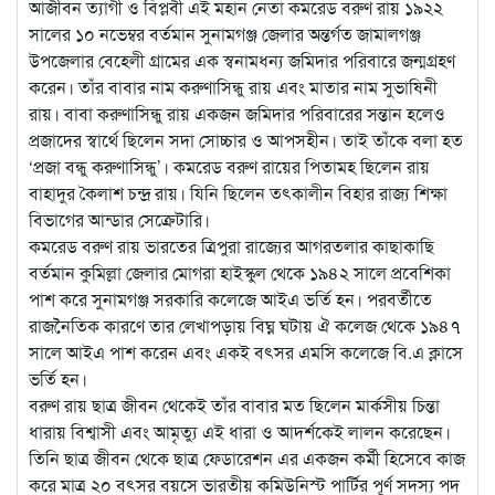
আজীবন ত্যাগী ও বিপ্লবী এই মহান নেতা কমরেড বরুণ রায় ১৯২২
সালের ১০ নভেম্বর বর্তমান সুনামগঞ্জ জেলার অন্তর্গত জামালগঞ্জ
উপজেলার বেহেলী গ্রামের এক স্বনামধন্য জমিদার পরিবারে জন্মগ্রহণ
করেন। তাঁর বাবার নাম করুণাসিন্ধু রায় এবং মাতার নাম সুভাষিনী
রায়। বাবা করুণাসিন্ধু রায় একজন জমিদার পরিবারের সন্তান হলেও
প্রজাদের স্বার্থে ছিলেন সদা সোচ্চার ও আপসহীন। তাই তাঁকে বলা হত
‘প্রজা বন্ধু করুণাসিন্ধু’। কমরেড বরুণ রায়ের পিতামহ ছিলেন রায়
বাহাদুর কৈলাশ চন্দ্র রায়। যিনি ছিলেন তৎকালীন বিহার রাজ্য শিক্ষা
বিভাগের আন্ডার সেক্রেটারি।
কমরেড বরুণ রায় ভারতের ত্রিপুরা রাজ্যের আগরতলার কাছাকাছি
বর্তমান কুমিল্লা জেলার মোগরা হাইস্কুল থেকে ১৯৪২ সালে প্রবেশিকা
পাশ করে সুনামগঞ্জ সরকারি কলেজে আইএ ভর্তি হন। পরবর্তীতে
রাজনৈতিক কারণে তার লেখাপড়ায় বিঘ্ন ঘটায় ঐ কলেজ থেকে ১৯৪৭
সালে আইএ পাশ করেন এবং একই বৎসর এমসি কলেজে বি.এ ক্লাসে
ভর্তি হন।
বরুণ রায় ছাত্র জীবন থেকেই তাঁর বাবার মত ছিলেন মার্কসীয় চিন্তা
ধারায় বিশ্বাসী এবং আমৃত্যু এই ধারা ও আদর্শকেই লালন করেছেন।
তিনি ছাত্র জীবন থেকে ছাত্র ফেডারেশন এর একজন কর্মী হিসেবে কাজ
করে মাত্র ২০ বৎসর বয়সে ভারতীয় কমিউনিস্ট পার্টির পূর্ণ সদস্য পদ