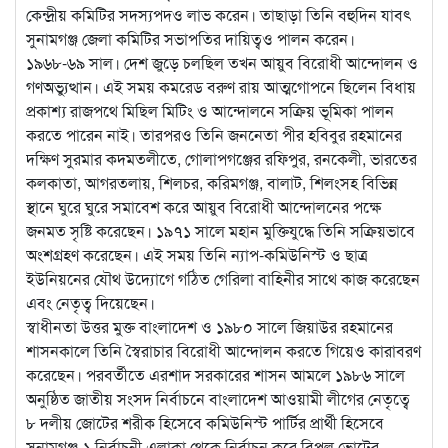
কেন্দ্রীয় কমিটির সদস্যপদও লাভ করেন। তাছাড়া তিনি বহুদিন যাবৎ
সুনামগঞ্জ জেলা কমিটির সভাপতির দায়িত্বও পালন করেন।
১৯৬৮-৬৯ সাল। দেশ জুড়ে চলছিল তখন আয়ুব বিরোধী আন্দোলন ও
গণঅভ্যুত্থান। এই সময় কমরেড বরুণ রায় আত্মগোপনে ছিলেন বিধায়
প্রকাশ্য রাজপথে মিছিল মিটিং ও আন্দোলনে সক্রিয় ভূমিকা পালন
করতে পারেন নাই। তারপরও তিনি জননেতা পীর হবিবুর রহমানের
দক্ষিণ সুরমার কদমতলীতে, গোলাপগঞ্জের রফিপুর, রনকেলী, ভারতের
কলকাতা, আগরতলায়, শিলচর, করিমগঞ্জ, বালাট, শিলংসহ বিভিন্ন
স্থানে ঘুরে ঘুরে সমাবেশ করে আয়ুব বিরোধী আন্দোলনের পক্ষে
জনমত সৃষ্টি করেছেন। ১৯৭১ সালে মহান মুক্তিযুদ্ধে তিনি সক্রিয়ভাবে
অংশগ্রহণ করেছেন। এই সময় তিনি ন্যাপ-কমিউনিস্ট ও ছাত্র
ইউনিয়নের যৌথ উদ্যোগে গঠিত গেরিলা বাহিনীর সাথে কাজ করেছেন
এবং নেতৃত্ব দিয়েছেন।
স্বাধীনতা উত্তর মুক্ত বাংলাদেশ ও ১৯৮০ সালে জিয়াউর রহমানের
শাসনকালে তিনি স্বৈরাচার বিরোধী আন্দোলন করতে গিয়েও কারাবরণ
করেছেন। পরবর্তীতে এরশাদ সরকারের শাসন আমলে ১৯৮৬ সালে
অনুষ্ঠিত জাতীয় সংসদ নির্বাচনে বাংলাদেশ আওয়ামী লীগের নেতৃত্বে
৮ দলীয় জোটের শরীক হিসেবে কমিউনিস্ট পার্টির প্রার্থী হিসেবে
সুনামগঞ্জ-১ নির্বাচনী এলাকা থেকে নির্বাচন করে বিপুল ভোটের