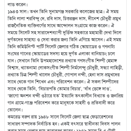
লাভ করেন।
১৯৪৩ সাল। তখন তিনি সুনামগঞ্জ সরকারি কলেজের ছাত্র। ঐ সময়
তিনি লালা শরবিন্দু দে, রবি দাস, চিত্তরঞ্জন দাস, দীনেশ চৌধুরী প্রমুখ
রাজনৈতিক ব্যক্তিবর্গের সাথে আন্দোলন সংগ্রামে কাজ করেন। ঐ
সময়ে সিলেট সহ সারাদেশব্যাপী দুর্ভিক্ষ সহকারে মহামারী দেখা দিলে
দুর্গতদের সাহায্য ও সেবা করার জন্য তিনি এগিয়ে আসেন। এই সময়
তিনি কমিউনিস্ট পার্টি সিলেট জেলার গঠিত স্কোয়াডের ও গণনাট্য
সংঘের গানের স্কোয়াডের সদস্য হয়ে দুর্গত এলাকা বানিয়াচং চলে
যান। সেখানে তিনি উপমহাদেশের প্রখ্যাত গণসংগীত শিল্পী হেমাঙ্গ
বিশ্বাস, খ্যাতনামা লোকসংগীত শিল্পী নির্মলেন্দু চৌধুরী, সন্ধ্যা লাহিড়ী,
প্রখ্যাত চিত্র শিল্পী খালেদ চৌধুরী, গোপাল নন্দী, হেনা দাস প্রমুখদের
সাথে থেকে গান শিখেন এবং পরিবেশন করেন। ঐ সকল শিল্পীদের
সাথে থেকে তিনি, ‘বিচারপতি তোমার বিচার’, ‘বাঁধ ভেঙ্গে দাও’,
‘জাগো অনশন বন্দী ওঠারে যত’ ইত্যাদি তৎকালীন বিখ্যাত ও জনপ্রিয়
গান গ্রামে-গঞ্জে পরিবেশন করে মানুষকে সাহসী ও প্রতিবাদী করে
তোলেন।
কমরেড বরুণ রায় ১৯৪৮ সালে সিলেট জেলা ছাত্র ফেডারেশনের
সাধারণ সম্পাদক নির্বাচিত হন। একই বৎসরে স্বাধীনতা দিবস পালন
করার সময় গ্রেপ্তার হয়ে কারাবরণ করেন। ১৯৪৯ সালে বি.এ টেস্ট