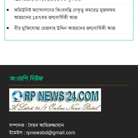
কমিউনিষ্ট আন্দোলনের কিংবদন্তি নেতৃত্ব কমরেড মুজফ্ফর
আহমদের ১৩৭তম জন্মবার্ষিকী আজ
বীর মুক্তিযোদ্ধা মেজবাহ উদ্দিন আহমদের জন্মবার্ষিকী আজ
অারপি নিউজ
সম্পাদক : সৈয়দ আমিরুজ্জামান
ইমেইল : rpnewsbd@gmail.com