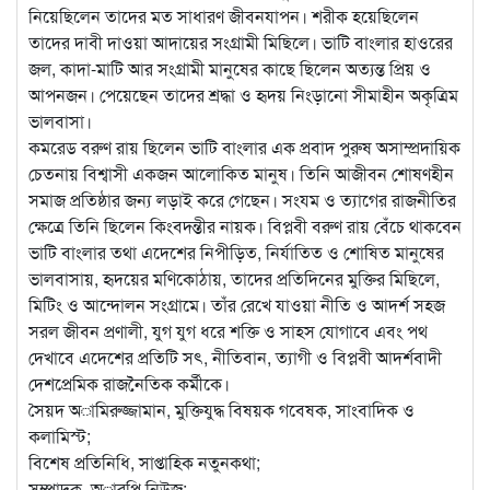
নিয়েছিলেন তাদের মত সাধারণ জীবনযাপন। শরীক হয়েছিলেন
তাদের দাবী দাওয়া আদায়ের সংগ্রামী মিছিলে। ভাটি বাংলার হাওরের
জল, কাদা-মাটি আর সংগ্রামী মানুষের কাছে ছিলেন অত্যন্ত প্রিয় ও
আপনজন। পেয়েছেন তাদের শ্রদ্ধা ও হৃদয় নিংড়ানো সীমাহীন অকৃত্রিম
ভালবাসা।
কমরেড বরুণ রায় ছিলেন ভাটি বাংলার এক প্রবাদ পুরুষ অসাম্প্রদায়িক
চেতনায় বিশ্বাসী একজন আলোকিত মানুষ। তিনি আজীবন শোষণহীন
সমাজ প্রতিষ্ঠার জন্য লড়াই করে গেছেন। সংযম ও ত্যাগের রাজনীতির
ক্ষেত্রে তিনি ছিলেন কিংবদন্তীর নায়ক। বিপ্লবী বরুণ রায় বেঁচে থাকবেন
ভাটি বাংলার তথা এদেশের নিপীড়িত, নির্যাতিত ও শোষিত মানুষের
ভালবাসায়, হৃদয়ের মণিকোঠায়, তাদের প্রতিদিনের মুক্তির মিছিলে,
মিটিং ও আন্দোলন সংগ্রামে। তাঁর রেখে যাওয়া নীতি ও আদর্শ সহজ
সরল জীবন প্রণালী, যুগ যুগ ধরে শক্তি ও সাহস যোগাবে এবং পথ
দেখাবে এদেশের প্রতিটি সৎ, নীতিবান, ত্যাগী ও বিপ্লবী আদর্শবাদী
দেশপ্রেমিক রাজনৈতিক কর্মীকে।
সৈয়দ অামিরুজ্জামান, মুক্তিযুদ্ধ বিষয়ক গবেষক, সাংবাদিক ও
কলামিস্ট;
বিশেষ প্রতিনিধি, সাপ্তাহিক নতুনকথা;
সম্পাদক, অারপি নিউজ;