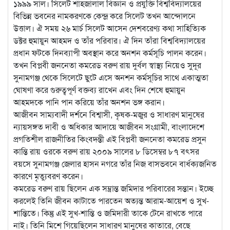
১৯৯৯ সাল। সিলেট শাহজালাল বিজ্ঞান ও প্রযুক্তি বিশ্ববিদ্যালয়ের
বিভিন্ন ভবনের নামকরণকে কেন্দ্র করে সিলেট তখন আন্দোলনে
উত্তাল। ঐ সময় ২৬ মার্চ সিলেট আসেন দেশবরেণ্য কথা সাহিত্যিক
ডক্টর হুমায়ুন আহমদ ও তাঁর পরিবার। ঐ দিন তাঁরা বিশ্ববিদ্যালয়ের
প্রধান ফটকে দিনব্যাপী অবস্থান করে অনশন কর্মসূচি পালন করেন।
তখন বিপ্লবী জননেতা কমরেড বরুণ রায় দুর্বল স্বাস্থ্য নিয়েও সুদূর
সুনামগঞ্জ থেকে সিলেটে ছুটে এসে অনশন কর্মসূচির সাথে একাত্মতা
ঘোষণা করে গুরুত্বপূর্ণ বক্তব্য রাখেন এবং দিন শেষে হুমায়ুন
আহমদকে পানি পান করিয়ে তাঁর অনশন ভঙ্গ করান।
আজীবন সাম্যবাদী দর্শনে বিশ্বাসী, কৃষক-মজুর ও সাধারণ মানুষের
ন্যায়সঙ্গত দাবী ও অধিকার আদায়ে আজীবন সংগ্রামী, বাংলাদেশে
প্রগতিশীল রাজনীতির কিংবদন্তী এই বিপ্লবী জননেতা কমরেড প্রসুন
কান্তি রায় ওরকে বরুণ রায় ২০০৯ সালের ৮ ডিসেম্বর ৮৭ বৎসর
বয়সে সুনামগঞ্জ জেলার হাসন নগরে তাঁর নিজ বাসভবনে বার্ধক্যজনিত
কারণে মৃত্যুবরণ করেন।
কমরেড বরুণ রায় ছিলেন এক সম্ভ্রান্ত জমিদার পরিবারের সন্তান। ইচ্ছে
করলেই তিনি জীবন কাটাতে পারতেন অত্যন্ত আরাম-আয়েশ ও সুখ-
শান্তিতে। কিন্তু এই সুখ-শান্তি ও জমিদারী তাকে টেনে রাখতে পারে
নাই। তিনি মিশে গিয়েছিলেন সাধারণ মানুষের কাতারে, বেছে