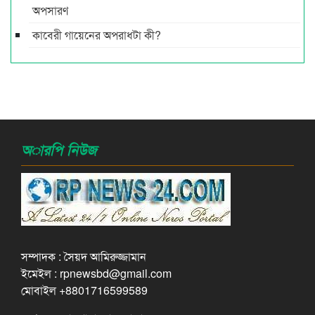
অপসারণ
কাবেরী গায়েনের অপরাধটা কী?
অারপি নিউজ
সম্পাদক : সৈয়দ আমিরুজ্জামান
ইমেইল : rpnewsbd@gmail.com
মোবাইল +8801716599589