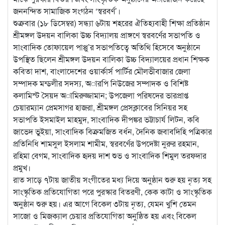
জননন্দিত সামাজিক সংগঠন ‘স্বরবর্ণ’।
শুক্রবার (১৮ ডিসেম্বর) সন্ধ্যা ৬টায় শহরের ঐতিহ্যবাহী শিক্ষা প্রতিষ্ঠান
শ্রীমঙ্গল উদয়ন বালিকা উচ্চ বিদ্যালয় প্রাঙ্গণে স্বরবর্ণের সভাপতি ও
সাংবাদিক তোফায়েল পাপ্পু’র সভাপতিত্বে অতিথি হিসেবে অনুষ্ঠানে
উপস্থিত ছিলেন শ্রীমঙ্গল উদয়ন বালিকা উচ্চ বিদ্যালয়ের প্রধান শিক্ষক
কবিতা দাশ, বাংলাদেশের ওয়ার্কার্স পার্টির মৌলভীবাজার জেলা
সম্পাদক মন্ডলীর সদস্য, অারপি নিউজের সম্পাদক ও বিশিষ্ট
কলামিস্ট সৈয়দ অামিরুজ্জামান; উপজেলা পরিষদের ভারপ্রাপ্ত
চেয়ারম্যান প্রেমসাগর হাজরা, শ্রীমঙ্গল প্রেসক্লাবের সিনিয়র সহ
সভাপতি ইসমাইল মাহমুদ, সাংবাদিক দীপঙ্কর ভট্টাচার্য লিটন, কবি
জাভেদ ভুইয়া, সাংবাদিক বিক্রমজিত বর্ধন, দৈনিক জবাবদিহি পত্রিকার
প্রতিনিধি শামসুল ইসলাম শামীম, স্বরবর্ণের উপদেষ্টা নুরুর রহমান,
রহিমা বেগম, সাংবাদিক হৃদয় দাশ শুভ ও সাংবাদিক শিমুল তরফদার
প্রমুখ।
রাত সাড়ে ৭টায় জাতীয় সংগীতের মধ্য দিয়ে অনুষ্ঠান শুরু হয় নৃত্য সহ
সাংস্কৃতিক প্রতিযোগিতা পরে পুরস্কার বিতরণী, কেক কাটা ও সাংস্কৃতিক
অনুষ্ঠান শুরু হয়। এর আগে বিকেল ৩টায় নৃত্য, যেমন খুশি তেমন
সাজো ও মিজক্যাল চেয়ার প্রতিযোগিতা অনুষ্ঠিত হয় এবং বিকেল