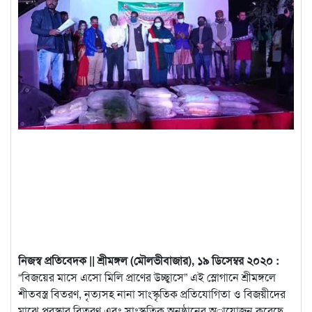
নিজস্ব প্রতিবেদক || শ্রীমঙ্গল (মৌলভীবাজার), ১৯ ডিসেম্বর ২০২০ :
“বিজয়ের মাসে এসো মিলি প্রাণের উচ্ছ্বাসে” এই স্লোগানে শ্রীমঙ্গলে
শীতবস্ত্র বিতরণ, নৃত্যসহ নানা সাংস্কৃতিক প্রতিযোগিতা ও
বিজয়ীদের
মাঝে পুরস্কার বিতরণ এবং সাংস্কৃতিক অনুষ্ঠানের অায়োজন করেছে