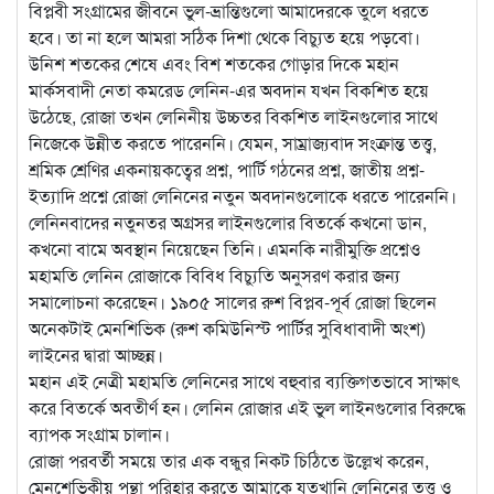
বিপ্লবী সংগ্রামের জীবনে ভুল-ভ্রান্তিগুলো আমাদেরকে তুলে ধরতে
হবে। তা না হলে আমরা সঠিক দিশা থেকে বিচ্যুত হয়ে পড়বো।
উনিশ শতকের শেষে এবং বিশ শতকের গোড়ার দিকে মহান
মার্কসবাদী নেতা কমরেড লেনিন-এর অবদান যখন বিকশিত হয়ে
উঠেছে, রোজা তখন লেনিনীয় উচ্চতর বিকশিত লাইনগুলোর সাথে
নিজেকে উন্নীত করতে পারেননি। যেমন, সাম্রাজ্যবাদ সংক্রান্ত তত্ত্ব,
শ্রমিক শ্রেণির একনায়কত্বের প্রশ্ন, পার্টি গঠনের প্রশ্ন, জাতীয় প্রশ্ন-
ইত্যাদি প্রশ্নে রোজা লেনিনের নতুন অবদানগুলোকে ধরতে পারেননি।
লেনিনবাদের নতুনতর অগ্রসর লাইনগুলোর বিতর্কে কখনো ডান,
কখনো বামে অবস্থান নিয়েছেন তিনি। এমনকি নারীমুক্তি প্রশ্নেও
মহামতি লেনিন রোজাকে বিবিধ বিচ্যুতি অনুসরণ করার জন্য
সমালোচনা করেছেন। ১৯০৫ সালের রুশ বিপ্লব-পূর্ব রোজা ছিলেন
অনেকটাই মেনশিভিক (রুশ কমিউনিস্ট পার্টির সুবিধাবাদী অংশ)
লাইনের দ্বারা আচ্ছন্ন।
মহান এই নেত্রী মহামতি লেনিনের সাথে বহুবার ব্যক্তিগতভাবে সাক্ষাৎ
করে বিতর্কে অবতীর্ণ হন। লেনিন রোজার এই ভুল লাইনগুলোর বিরুদ্ধে
ব্যাপক সংগ্রাম চালান।
রোজা পরবর্তী সময়ে তার এক বন্ধুর নিকট চিঠিতে উল্লেখ করেন,
মেনশেভিকীয় পন্থা পরিহার করতে আমাকে যতখানি লেনিনের তত্ত্ব ও