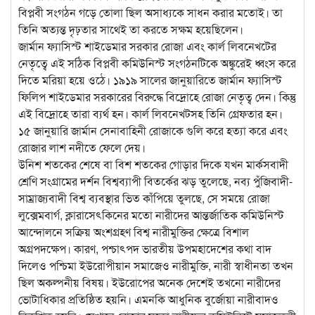
বিপ্লবী সংগঠন গড়ে তোলা ছিল অসাধ্যকে সাধন করার মতোই। তা
তিনি অত্যন্ত দৃঢ়তার সাথেই তা করতে সক্ষম হয়েছিলেন।
জার্মান ফ্যাসিস্ট শাইডেমার সরকার রোজা এবং কার্ল লিবনেখটের
নেতৃত্বে এই সঠিক বিপ্লবী কমিউনিস্ট সংগঠনটিকে অঙ্কুরেই ধ্বংস করে
দিতে মরিয়া হয়ে ওঠে। ১৯১৯ সালের জানুয়ারিতে জার্মান ফ্যাসিস্ট
ফিলিপ শাইডেমার সরকারের বিরুদ্ধে বিদ্রোহে রোজা নেতৃত্ব দেন। কিন্তু
এই বিদ্রোহে তারা ব্যর্থ হন। কার্ল লিবনেখটসহ তিনি গ্রেফতার হন।
১৫ জানুয়ারি জার্মান সেনাবাহিনী রোজাকে গুলি করে হত্যা করে এবং
রোজার লাশ নদীতে ফেলে দেয়।
উনিশ শতকের শেষে বা বিশ শতকের গোড়ার দিকে যখন মার্কসবাদী
শ্রেণি সংগ্রামের দর্শন বিশ্বব্যাপী বিতর্কের ঝড় তুলেছে, নব্য পুঁজিবাদী-
সাম্রাজ্যবাদী বিশ্ব ব্যবস্থার ভিত কাঁপিয়ে তুলছে, সে সময়ে রোজা
লুক্সেমবার্গ, ক্লারাসেৎকিনের মতো নারীদের আন্তর্জাতিক কমিউনিস্ট
আন্দোলনে সক্রিয় অংশগ্রহণ বিশ্ব নারীমুক্তির ক্ষেত্রে বিশাল
অগ্রপদক্ষেপ। কারণ, পশ্চাৎপদ ভারতীয় উপমহাদেশের কথা বাদ
দিলেও পশ্চিমা ইউরোপীয়ান সমাজেও নারীমুক্তি, নারী স্বাধীনতা তখন
ছিল অকল্পনীয় বিষয়। ইউরোপের অনেক দেশেই তখনো নারীদের
ভোটাধিকার প্রতিষ্ঠিত হয়নি। এমনকি আধুনিক বুর্জোয়া নারীবাদও