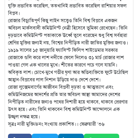
যুক্তি প্রভাবিত করেছিল, ততখানিই প্রভাবিত করেছিল রাশিয়ার সফল
বিপ্লব।
রোজার বিচ্যুতিপূর্ণ কিছু লাইন সত্ত্বেও তিনি বিশ্ব বিপ্লবে একজন
অবিচল মার্কসবাদী কমিউনিস্ট নেত্রী হিসেবে ভূমিকা রেখেছেন। তিনি
দৃঢ়ভাবে কমিউনিস্ট পতাকাকে ঊর্ধ্বে তুলে ধরেছেন শুধু বিশ্ব সর্বহারা
শ্রেণির মুক্তির জন্যই নয়, বিশ্বের নিপীড়িত নারী জাতির মুক্তির জন্যও।
১৯১৯ সালের ১৫ জানুয়ারি ফ্যাসিস্ট ফিলিপ শাইডেমার সরকার
রোজাকে গুলি করে লাশ নদীতে ফেলে দিলেও ৩১ মার্চ রোজার লাশ
পাওয়া গেল এক খালের মুখে। শীতের কারণে পচে গলে যায়নি।
অবিকৃত লাশ। চোখে-মুখে গভীর ঘৃণা আর অভিব্যক্তিতে ফুটে উঠেছিল
আহ্বান-বিপ্লবের লাল নিশান উড়িয়ে দাও দেশে দেশে।
রোজা লুক্সেমবার্গের আজীবন বিপ্লবী দৃঢ়তা ও আত্মত্যাগ এবং
কমিউনিজমের আদর্শের প্রতি তার অবিচল আস্থা আমাদের দেশের
নিপীড়িত নারীদের জন্যও পথের দিশারী হয়ে থাকবে, থাকবে প্রেরণার
উৎস হয়ে। এবং তিনি থাকবেন বিশ্ব কমিউনিস্ট আন্দোলনে এক
উজ্জ্বল নক্ষত্র হয়ে।
সূত্রঃ নারী মুক্তি/৪নং সংখ্যায় প্রকাশিত।। ফেব্রুয়ারী ‘০৬