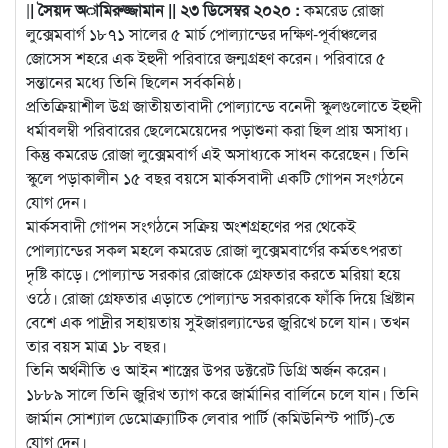
|
| সৈয়দ অামিরুজ্জামান || ২৩ ডিসেম্বর ২০২০ :
কমরেড রোজা
লুক্সেমবার্গ ১৮৭১ সালের ৫ মার্চ পোল্যান্ডের দক্ষিণ-পূর্বাঞ্চলের
জোসেস শহরে এক ইহুদী পরিবারে জন্মগ্রহণ করেন। পরিবারে ৫
সন্তানের মধ্যে তিনি
ছিলেন সর্বকনিষ্ঠ।
প্রতিক্রিয়াশীল উগ্র জাতীয়তাবাদী পোল্যান্ডে বনেদী স্কুলগুলোতে ইহুদী
ধর্মাবলম্বী পরিবারের ছেলেমেয়েদের পড়াশুনা করা ছিল প্রায় অসাধ্য।
কিন্তু কমরেড রোজা লুক্সেমবার্গ এই অসাধ্যকে সাধন করেছেন। তিনি
স্কুলে পড়াকালীন ১৫ বছর বয়সে মার্কসবাদী একটি গোপন সংগঠনে
যোগ দেন।
মার্কসবাদী গোপন সংগঠনে সক্রিয় অংশগ্রহণের পর থেকেই
পোল্যান্ডের সকল মহলে কমরেড রোজা লুক্সেমবার্গের কর্মতৎপরতা
দৃষ্টি কাড়ে। পোল্যান্ড সরকার রোজাকে গ্রেফতার করতে মরিয়া হয়ে
ওঠে। রোজা গ্রেফতার এড়াতে পোল্যান্ড সরকারকে ফাঁকি দিয়ে খ্রিষ্টান
বেশে এক পাদ্রীর সহায়তায় সুইজারল্যান্ডের জুরিখে চলে যান। তখন
তার বয়স মাত্র ১৮ বছর।
তিনি অর্থনীতি ও আইন শাস্ত্রের উপর ডক্টরেট ডিগ্রি অর্জন করেন।
১৮৮৯ সালে তিনি জুরিখ ত্যাগ করে জার্মানির বার্লিনে চলে যান। তিনি
জার্মান সোশ্যাল ডেমোক্র্যাটিক লেবার পার্টি (কমিউনিস্ট পার্টি)-তে
যোগ দেন।