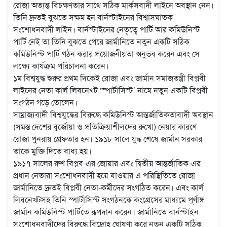
রোজা অত্যন্ত বিচক্ষণতার সাথে সঠিক মার্কসবাদী লাইনে অবস্থান নেন।
তিনি দ্রুতই বুঝতে সক্ষম হন বার্নস্টাইনের বিশ্বাসঘাতক
সংশোধনবাদী লাইন। বার্নস্টাইনের নেতৃত্বে পার্টি আর কমিউনিস্ট
পার্টি নেই তা তিনি বুঝতে পেরে জার্মানিতে নতুন একটি সঠিক
কমিউনিস্ট পার্টি গঠন করার প্রয়োজনীয়তা অনুভব করেন এবং সে
লক্ষ্যে কার্যক্রম পরিচালনা করেন।
১ম বিশ্বযুদ্ধ শুরুর প্রথম দিকেই রোজা এবং জার্মান সমাজতন্ত্রী বিপ্লবী
লাইনের নেতা কার্ল লিবনেখট ‘স্পার্টাসিস্ট’ নামে নতুন একটি বিপ্লবী
সংগঠন গড়ে তোলেন।
সাম্রাজ্যবাদী বিশ্বযুদ্ধের বিরুদ্ধে কমিউনিস্ট আন্তর্জাতিকতাবাদী অবস্থান
(সমস্ত দেশের বুর্জোয়া ও প্রতিক্রিয়াশীলদের রুখো) নেয়ার কারণে
রোজা পুনরায় গ্রেফতার হন। ১৯১৮ সালে যুদ্ধ শেষে জার্মান সরকার
তাকে মুক্তি দিতে বাধ্য হয়।
১৯১৭ সালের রুশ বিপ্লব-এর জোয়ার এবং দ্বিতীয় আন্তর্জাতিক-এর
প্রধান নেতারা সংশোধনবাদী হয়ে যাওয়ার এ পরিস্থিতিতে রোজা
জার্মানিতে দ্রুতই বিপ্লবী নেতা-কর্মীদের সংগঠিত করেন। এবং কার্ল
লিবনেখটসহ তিনি স্পার্টাসিস্ট সংগঠনকে কংগ্রেসের মাধ্যমে পূর্ণাঙ্গ
জার্মান কমিউনিস্ট পার্টিতে রূপদান করেন। জার্মানিতে বার্নস্টাইন
সংশোধনবাদীদের বিরুদ্ধে বিদ্রোহ ঘোষণা করে নতুন একটি সঠিক