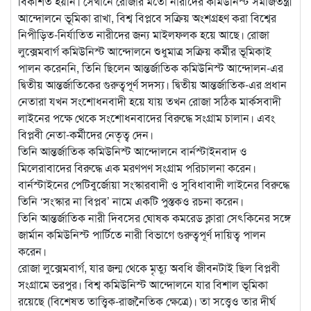
বিকশিত হয়নি। সেখানে রোজার মতো নারীদের কমিউনিস্ট সমাজতন্ত্রী
আন্দোলনে ভূমিকা রাখা, বিশ্ব বিপ্লবে সক্রিয় অংশগ্রহণ করা বিশ্বের
নিপীড়িত-নির্যাতিত নারীদের জন্য মাইলফলক হয়ে আছে। রোজা
লুক্সেমবার্গ কমিউনিস্ট আন্দোলনে শুধুমাত্র সক্রিয় কর্মীর ভূমিকাই
পালন করেননি, তিনি ছিলেন আন্তর্জাতিক কমিউনিস্ট আন্দোলন-এর
দ্বিতীয় আন্তর্জাতিকের গুরুত্বপূর্ণ সদস্য। দ্বিতীয় আন্তর্জাতিক-এর প্রধান
নেতারা যখন সংশোধনবাদী হয়ে যায় তখন রোজা সঠিক মার্কসবাদী
লাইনের পক্ষে থেকে সংশোধনবাদের বিরুদ্ধে সংগ্রাম চালান। এবং
বিপ্লবী নেতা-কর্মীদের নেতৃত্ব দেন।
তিনি আন্তর্জাতিক কমিউনিস্ট আন্দোলনে বার্নস্টাইনবাদ ও
মিলেরাবাদের বিরুদ্ধে এক মরণপণ সংগ্রাম পরিচালনা করেন।
বার্নস্টাইনের পেটিবুর্জোয়া সংস্কারবাদী ও সুবিধাবাদী লাইনের বিরুদ্ধে
তিনি ‘সংস্কার না বিপ্লব’ নামে একটি পুস্তকও রচনা করেন।
তিনি আন্তর্জাতিক নারী দিবসের ঘোষক কমরেড ক্লারা সেৎকিনের সঙ্গে
জার্মান কমিউনিস্ট পার্টিতে নারী বিভাগে গুরুত্বপূর্ণ দায়িত্ব পালন
করেন।
রোজা লুক্সেমবার্গ, যার জন্ম থেকে মৃত্যু অবধি জীবনটাই ছিল বিপ্লবী
সংগ্রামে ভরপুর। বিশ্ব কমিউনিস্ট আন্দোলনে যার বিশাল ভূমিকা
রয়েছে (বিশেষত তাত্ত্বিক-রাজনৈতিক ক্ষেত্রে)। তা সত্ত্বেও তার দীর্ঘ