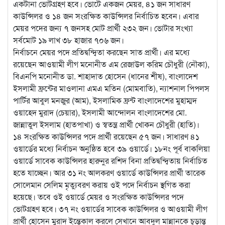
একটানা ভোটগ্রহণ হবে।
ভোটে একজন মেয়র, ৪১ জন সাধারণ
কাউন্সিলর ও ১৪ জন সংরক্ষিত কাউন্সিলর নির্বাচিত হবেন। এবার
মেয়র পদের জন্য ৭ জনসহ মোট প্রার্থী ২৩২ জন। ভোটার সংখ্যা
সর্বমোট ১৯ লাখ ৩৮ হাজার ৭০৬ জন।
নির্বাচনে মেয়র পদে প্রতিদ্বন্দ্বিতা করছেন সাত প্রার্থী। এর মধ্যে
রয়েছেন আওয়ামী লীগ মনোনীত এম রেজাউল করিম চৌধুরী (নৌকা),
বিএনপি মনোনীত ডা. শাহাদাত হোসেন (ধানের শীষ), বাংলাদেশ
ইসলামী ফ্রন্টের মাওলানা এমএ মতিন (মোমবাতি), ন্যাশনাল পিপলস
পার্টির আবুল মনজুর (আম), ইসলামিক ফ্রন্ট বাংলাদেশের মুহাম্মদ
ওয়াহেদ মুরাদ (চেয়ার), ইসলামী আন্দোলন বাংলাদেশের মো.
জান্নাতুল ইসলাম (হাতপাখা) ও স্বতন্ত্র প্রার্থী খোকন চৌধুরী (হাতি)।
১৪ সংরক্ষিত কাউন্সিলর পদে প্রার্থী রয়েছেন ৫৭ জন। সাধারণ ৪১
ওয়ার্ডের মধ্যে নির্বাচন অনুষ্ঠিত হবে ৩৯ ওয়ার্ডে। ১৮নং পূর্ব বাকলিয়া
ওয়ার্ডে সাবেক কাউন্সিলর হারুনুর রশিদ বিনা প্রতিদ্বন্দ্বিতায় নির্বাচিত
হতে যাচ্ছেন। আর ৩১ নং আলকরণ ওয়ার্ডে কাউন্সিলর প্রার্থী তারেক
সোলেমান সেলিম মৃত্যুবরণ করায় ওই পদে নির্বাচন স্থগিত করা
হয়েছে। তবে ওই ওয়ার্ডে মেয়র ও সংরক্ষিত কাউন্সিলর পদে
ভোটগ্রহণ হবে। ৩৭ নং ওয়ার্ডের সাবেক কাউন্সিলর ও আওয়ামী লীগ
প্রার্থী হোসেন মুরাদ ইন্তেকাল করলে সেখানে আবদুল মান্নানকে চূড়ান্ত