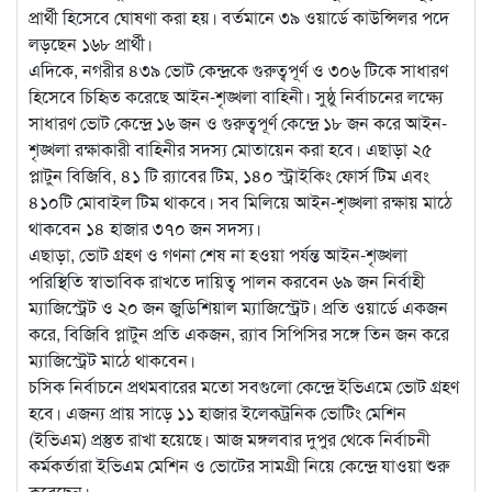
প্রার্থী হিসেবে ঘোষণা করা হয়। বর্তমানে ৩৯ ওয়ার্ডে কাউন্সিলর পদে
লড়ছেন ১৬৮ প্রার্থী।
এদিকে, নগরীর ৪৩৯ ভোট কেন্দ্রকে গুরুত্বপূর্ণ ও ৩০৬ টিকে সাধারণ
হিসেবে চিহিৃত করেছে আইন-শৃঙ্খলা বাহিনী। সুষ্ঠু নির্বাচনের লক্ষ্যে
সাধারণ ভোট কেন্দ্রে ১৬ জন ও গুরুত্বপূর্ণ কেন্দ্রে ১৮ জন করে আইন-
শৃঙ্খলা রক্ষাকারী বাহিনীর সদস্য মোতায়েন করা হবে। এছাড়া ২৫
প্লাটুন বিজিবি, ৪১ টি র‌্যাবের টিম, ১৪০ স্ট্রাইকিং ফোর্স টিম এবং
৪১০টি মোবাইল টিম থাকবে। সব মিলিয়ে আইন-শৃঙ্খলা রক্ষায় মাঠে
থাকবেন ১৪ হাজার ৩৭০ জন সদস্য।
এছাড়া, ভোট গ্রহণ ও গণনা শেষ না হওয়া পর্যন্ত আইন-শৃঙ্খলা
পরিস্থিতি স্বাভাবিক রাখতে দায়িত্ব পালন করবেন ৬৯ জন নির্বাহী
ম্যাজিস্ট্রেট ও ২০ জন জুডিশিয়াল ম্যাজিস্ট্রেট। প্রতি ওয়ার্ডে একজন
করে, বিজিবি প্লাটুন প্রতি একজন, র‌্যাব সিপিসির সঙ্গে তিন জন করে
ম্যাজিস্ট্রেট মাঠে থাকবেন।
চসিক নির্বাচনে প্রথমবারের মতো সবগুলো কেন্দ্রে ইভিএমে ভোট গ্রহণ
হবে। এজন্য প্রায় সাড়ে ১১ হাজার ইলেকট্রনিক ভোটিং মেশিন
(ইভিএম) প্রস্তুত রাখা হয়েছে। আজ মঙ্গলবার দুপুর থেকে নির্বাচনী
কর্মকর্তারা ইভিএম মেশিন ও ভোটের সামগ্রী নিয়ে কেন্দ্রে যাওয়া শুরু
করেছেন।