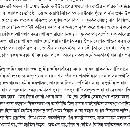
 এই সকল পরিভাষার উদ্ভাবক ইউরোপের ক্ষমতাবান রাষ্ট্রের নাগরিক বিদগ্ধ
িপত্য প্রতিষ্ঠা ভিন্ন আত্মস্বার্থ সিদ্ধির কোনো উপায় খুঁজে পাননি তখন উপর্য
 দেশের জনগণকে মানসিকভাবে দুর্বল করে দিত। সংস্কৃতির শ্রেষ্ঠত্ব দ্বারা বিজিত
রের সাহায্যে ঠিত ততটাই কঠিন। ক্ষমতাবান অন্যকে দুর্বল করে শাসন ও শোষণ কর
কৌশল আবিস্কার করে। শাসিত রাষ্ট্রের নিজস্ব সংস্কৃতির পরিবর্তে শাসক তাদে
ক ক্ষমতা হারিয়ে শাসিত জাতি দেউলিয়ায় পরিণত হয়। ঔপনিবেশিক শক্তির কবল 
পর তখন জাতীয়তাবাদ, জাতীয় সংস্কৃতি ইত্যাদি সংকীর্ণতা দোষে দুষ্ট। দুর্বল জ
াবহ চাপ সকল অবস্থায়ই বিদ্যমান থাকে। তাদের সকল কর্মে ক্ষমতারই বাহাদুরি প্র
্ঠত্ব জাহির করবার জন্য স্থানীয় অধিবাসীদের অনার্য, বানর, রাক্ষস ইত্যাদি নামে 
তুরীর ফাঁদে ফেলে অস্পৃশ্য করে রাখে শতাব্দীর পর শতাব্দীকাল। ধর্ম ও সমাজনীত
যাহত থাকে। ধর্মীয় অনুশাসন, ভাষার আধিপত্য প্রতিষ্ঠার মাধ্যমে স্থানীয় ভাষার
ষার উন্মেষকাল পর্যন্ত। অষ্টাদশ পুরাণ, উপপুরাণাদি সংস্কৃত ভাষা বা দেবভাষা ভিন
নামক স্থানে এমন নিষেধবাণী প্রচার করে। এই তো সেদিন সেনবংশের শাসনামলে 
নগণকে বহুবর্ণে বিভক্তকরণের আর্যনীতি ছিল মূলত রাজনৈতিক উদ্দেশ্যপ্রণোদি
ন ছিল আর্য জাতির মারণাস্ত্র আধিপত্য বিস্তার ও তা বজায় রাখার নিয়ামক শক্তি।
যসাগরীয় (দ্রাবিড়), নিগ্রোয়েড, ককেশিয়ান, প্রি-অস্ট্রোলয়েড, মঙ্গোলয়েড মহাজা
াংকর্যে বাঙালি জাতির উদ্ভব। অতএব বাঙালির সংস্কৃতিও বিভিন্ন জাতিসত্তার সংস্