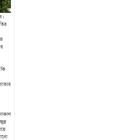
বে।
াতির
িত
ার
 কি
সত্যের
চনাকাল
ুদ্র
িয়ে
খানো