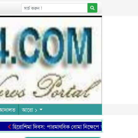
আদালত
আরো >
শিমা দিবস: পারমাণবিক বোমা নিক্ষেপে ভয়াল ধ্বংসযজ্ঞ মানবতার ই