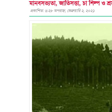
মানবসভ্যতা, জাতিসত্তা, চা শিল্প ও শ
প্রকাশিত: ৬:২৮ অপরাহ্ণ, ফেব্রুয়ারি ২, ২০২১