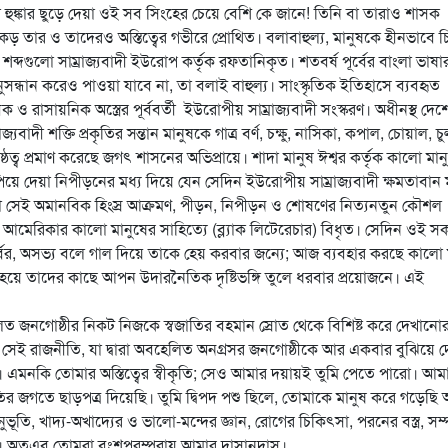
 হুঙ্কার ছুড়ে দেয়া ওই সব সিংহের চেয়ে বেশি কে জানে! তিনি বা তারাও শাসক
িকড় তার ও তাদেরও অস্তিত্বের গভীরে প্রোথিত। বলাবাহুল্য, মানুষকে হীনভাবে চি
 শব্দগুলো সাম্রাজ্যবাদী ইউরোপ কর্তৃক রফতানিকৃত। শতবর্ষ পূর্বের বাংলা ভাষা
্ধান করেও পাওয়া যাবে না, তা বলাই বাহুল্য। সাংস্কৃতিক ইতিহাসে ব্যবহৃত
াসায়নিক অস্ত্রের পূর্ববর্তী ইউরোপীয় সাম্রাজ্যবাদী সংস্করণ। অধীনস্থ দেশ
যবাদী শক্তি প্রকৃতির সন্তান মানুষকে গাত্র বর্ণ, চক্ষু, নাসিকা, কপাল, চোয়াল, চ
ঠত্ব প্রমাণ করেছে জগৎ শাসনের অভিপ্রায়ে। শাদা মানুষ ঈশ্বর কর্তৃক কালো মা
 দেয়া নিপীড়নের মধ্য দিয়ে যেন সেদিন ইউরোপীয় সাম্রাজ্যবাদী ক্ষমতাবান 
 সেই অমানবিক হিংস্র আক্রমণ, পীড়ন, নিপীড়ন ও শোষণের নিত্যনতুন কৌশল
, আমেরিকার কালো মানুষের সাহিত্যে (ব্ল্যাক লিটেরেচার) বিধৃত। সেদিন ওই 
র্বর, অসভ্য বলে গাল দিয়ে তাকে হেয় করবার জন্যে; আজ ব্যবহার করছে কালো 
থ হয়ে তাদের কাছে আপন উদারনৈতিক দৃষ্টিভঙ্গি তুলে ধরবার প্রয়োজনে। এই
লিত জনগোষ্ঠীর নিকট নিজকে স্বজাতির বহমান স্রোত থেকে বিশিষ্ট করে দেখানো
ছে সেই রাজনীতি, যা দ্বারা অবহেলিত অনগ্রসর জনগোষ্ঠীকে আর একবার বুঝিয়ে দ
এমনকি তোমার অস্তিত্বের স্বীকৃতি; সেও আমার দয়ায়ই তুমি পেতে পারো। আম
ৃতির জগতে ছাড়পত্র দিয়েছি। তুমি দ্বিপদ পশু ছিলে, তোমাকে মানুষ করে গড়েছি
ভূতি, খাদ্য-অখাদ্যের ও ভালো-মন্দের জ্ঞান, রোগের চিকিৎসা, পরনের বস্ত্র, সম
পহার। অতএব তোমরা বংশপরম্পরায় আমার দাসানুদাস।