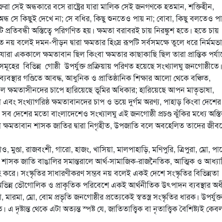
া সেই অন্ধকারে বসে রাষ্ট্রের যারা মালিক সেই জনগণকে হতমান, শক্তিহীন,
-অন্ধ সে কিছুই দেখে না; সে বধির, কিছু শুনতেও পায় না; বোবা, কিছু বলতেও প
্রতিবন্ধী অস্তিত্বে পরিগণিত হয়। ক্ষমতা বরাবরই চায় নিরঙ্কুশ হতে। হতে চায়
ত নয় বলেই দমন-পীড়ন দ্বারা ক্ষমতার হিংস্র রূপটি সর্বসমক্ষে তুলে ধরে নির্মমভ
া এককালে ক্ষমতাবান ছিল কিংবা ক্ষমতার কাছাকাছি ছিল তারা প্রান্তিক পর্যা
সমূহের বিভিন্ন গোষ্ঠী উপর্যুক্ত প্রক্রিয়ায় পরিণত হয়েছে সংখ্যালঘু জনগোষ্ঠীতে
স্থার গণ্ডিতে আবদ্ধ, আধুনিক ও প্রাতিষ্ঠানিক শিক্ষার আলো থেকে বঞ্চিত,
সবল ক্ষমতাসীনদের চাপে হারিয়েছে ভূমির অধিকার; হারিয়েছে আপন মাতৃভাষা,
এবং সংখ্যাগরিষ্ঠ ক্ষমতাবানদের চাপ ও ভয়ে দুর্গম অরণ্য, পাহাড় কিংবা দেশের
সব দেশের মতো বাংলাদেশেও সংখ্যালঘু এই জনগোষ্ঠী প্রচণ্ড ঝুঁকির মধ্যে অস্তিত
 প্রবল ক্ষমতাবান শাসক জাতির দ্বারা নিগৃহীত, উপজাতি বলে অবহেলিত তাদের জীব
মুণ্ডা, রাজবংশী, গারো, হাজং, খাসিয়া, মালপাহাড়ি, মণিপুরি, ত্রিপুরা, ম্রো, পাঙ
াসী শাসক জাতি বাঙালির সমান্তরালে আর্থ-সামাজিক-রাজনৈতিক, আত্মিক ও আধ্যাত
হ করে। সংস্কৃতির সাধারণীকরণ সম্ভব নয় বলেই একই দেশে সংস্কৃতির বিভিন্নতা
ীরা অভিন্ন ভৌগোলিক ও প্রাকৃতিক পরিবেশে একই আর্থনীতিক উৎপাদন ব্যবস্থার অ
রমা, ম্রো, বোম প্রভৃতি জনগোষ্ঠীর প্রত্যেকেই স্বতস্ত্র সংস্কৃতির ধারক। উপর্যুক্ত
্টান্ত থেকে এটা অত্যন্ত স্পষ্ট যে, জাতিতাত্ত্বিক বা নৃতাত্ত্বিক বৈশিষ্ট্যই কেব