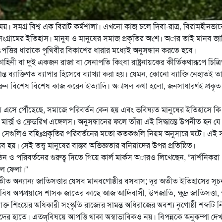
ময়। সমগ্র বিশ্ব এক বিরাট কর্মশালা। এখনো কাজ চলে দিবা-রাত্র, বিরামহীনভা
সংগ্রামের ইতিহাস। মানুষ ও মানুষের সমাজ প্রকৃতির অংশ। অার তাই মানব জ
পত্তির ধারাকে পৃথিবীর বিকাশের ধারার মধ্যেই অনুসন্ধান করতে হবে।
িনী বা দুই একজন রাজা বা সেনাপতি কিংবা রাষ্ট্রনায়কের কীর্তিকথারূপে চিত্র
্যাক্তিগত ব্যাপার হিসেবে ব্যাখ্যা করা হয়। যেমন, কোনো ব্যাক্তি নেহাতই ত
দরুন বিশেষ বিশেষ কাজ করেন ইত্যাদি। অাসল কথা হলো, জনসাধারণই প্রকৃত
ে এসে পৌঁছেছে, সমাজে পরিবর্তন কেন হয় এবং ভবিষ্যত মানুষের ইতিহাসে কি
ল মার্ক্স ও ফ্রেডরিখ এঙ্গেলস। অনুসন্ধানের ফলে তাঁরা এই সিদ্ধান্তে উপনীত হন যে
সেগুলিও বহিঃপ্রকৃতির পরিবর্তনের মতো কতকগুলি নিয়ম অনুসারে ঘটে। এই 
সম্ভব হয়। সেই তত্ত্ব মানুষের বাস্তব অভিজ্ঞতার বনিয়াদের উপর প্রতিষ্ঠিত।
ঠন ও পরিবর্তনের গুরুত্ব দিতে গিয়ে কার্ল মার্কস অারও লিখেছেন, ”দার্শনিকরা
লে ফেলা।”
ালি ব্যতীত অন্যান্য জাতিসত্তার যেসব মানবগোষ্ঠীর বসবাস; দূর অতীত ইতিহাসের সূ
িধ অপপ্রয়াসে শাসক জাতের কাছে আজ আদিবাসী, উপজাতি, ক্ষুদ্র জাতিসত্তা, ক্ষ
ত শিংয়ের অধিকারী সংস্কৃতি রাজ্যের সামন্ত অধিরাজের অবশ্য নৃগোষ্ঠী শব্দটি ন
তাদের হাতে। এতদ্‌বিষয়ে আপত্তি থাকা অস্বাভাবিকও নয়। বিপন্নকে অনুকম্পা দে