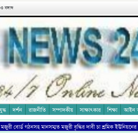
 বঙ্গাব্দ
যুদ্ধ
দর্শন
রাজনীতি
সম্পাদকীয়
সাক্ষাৎকার
শিক্ষা
আইন 
ড গঠনসহ মানসম্মত মজুরী বৃদ্ধির দাবী চা শ্রমিক ইউনিয়নের
হিরো