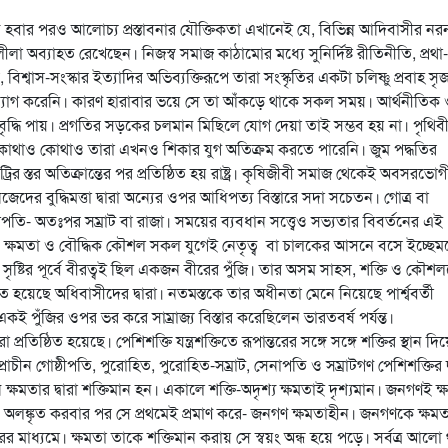
প্রসূত হবার পরও আলোচ্য প্রস্তাবনার যৌক্তিকতা এখানেই যে, বিভিন্ন আদিবাসীর নর
া অব্যাহত রেখেছেন। নিজস্ব সমাজ কাঠামোর মধ্যে সুনির্দিষ্ট রীতিনীতি, প্রথা-
শ্বাস-সংস্কার ইত্যাদির অভিব্যক্তিরূপে তারা সংস্কৃতির একটা চলিষ্ণু প্রবাহ সৃ
ত্যাগ করেনি। কারণ হারাবার ভয়ে সে তা আঁকড়ে থাকে সকল সময়। আর্থনীতিক
 বৃদ্ধি পায়। প্রগতির সড়কের চলমান মিছিলে যোগ দেয়া তাই সম্ভব হয় না। পৃথিব
ছে। কোথাও কোথাও তারা এখনও শিকার যুগ অতিক্রম করতে পারেনি। জুম পদ্ধতির
রির স্তর অতিক্রান্তের পর প্রতিষ্ঠিত হয় রাষ্ট্র। কৃষিজীবী সমাজ থেকেই অবসরভোগ
ের বুদ্ধিমত্তা দ্বারা অন্যের ওপর আধিপত্য বিস্তারে সদা সচেতন। গোত্র বা
নাপতি- অতঃপর সম্রাট বা রাজা। সময়ের ব্যবধান সত্ত্বেও সভ্যতার বিবর্তনের এই
ি নয়; ক্ষমতা ও বৌদ্ধিক কৌশল সকল যুগেই নেতৃত্ব বা চালকের আসনে বসে ইচ্ছে
 পুঁজি সৃষ্টির পূর্বে বীরত্বই ছিল একজন বীরের পুঁজি। তার অসম সাহস, শক্তি ও কৌশ
িত হয়েছে অধিবাসীদের দ্বারা। নতমস্তকে তার অধীনতা মেনে নিয়েছে পার্শ্ববর্তী
একই পুঁজির ওপর ভর করে সাম্রাজ্য বিস্তার করেছিলেন ভারতবর্ষ পর্যন্ত।
প্রতিষ্ঠিত হয়েছে। পেশিশক্তি যন্ত্রশক্তিতে রূপান্তরের সঙ্গে সঙ্গে শক্তির স্থান দি
রাচীন গোষ্ঠীপতি, পুরোহিত, পুরোহিত-সম্রাট, সেনাপতি ও সম্রাটগণ পেশিশক্তির দ্
ন ক্ষমতার দ্বারা শক্তিমান হন। একালে শক্তি-অদৃশ্য ক্ষমতাই দৃশ্যমান। জনগণই ক
ন অলঙ্কৃত করবার পর সে প্রথমেই প্রমাণ করে- জনগণ ক্ষমতাহীন। জনগণকে ক্ষম
র মাধ্যমে। ক্ষমতা তাকে শক্তিমান করায় সে স্বয়ং অন্ধ হয়ে পড়ে। সর্বত্র আলো