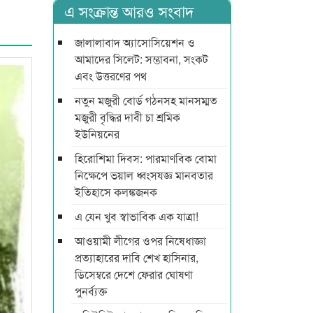
এ সংক্রান্ত আরও সংবাদ
জালালাবাদ অ্যাসোসিয়েশন ও
আমাদের সিলেট: সম্ভাবনা, সংকট
এবং উত্তরণের পথ
নতুন মজুরী বোর্ড গঠনসহ মানসম্মত
মজুরী বৃদ্ধির দাবী চা শ্রমিক
ইউনিয়নের
হিরোশিমা দিবস: পারমাণবিক বোমা
নিক্ষেপে ভয়াল ধ্বংসযজ্ঞ মানবতার
ইতিহাসে কলঙ্কজনক
এ যেন খুব স্বাভাবিক এক যাত্রা!
আওয়ামী লীগের ওপর নিষেধাজ্ঞা
প্রত্যাহারের দাবি শেখ হাসিনার,
ডিসেম্বরে দেশে ফেরার ঘোষণা
পুনর্ব্যক্ত