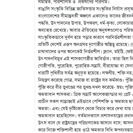
সমন্বিত, পরিশীলিত ও প্রকর্ষণের পরিণাম।
বাঙালি সংস্কৃতি বিভিন্ন জাতিসত্তার সংস্কৃতির নির্যাস 
বাংলাদেশের সীমান্তবর্তী অঞ্চলে একালেও তাদের জীবনলীল
পদ্ধতি, উৎপাদনের উপায়, উপকরণ, ধর্ম-কৃত্য, লোকাচার, বি
অব্যাহত রেখেছে। আবার ঐতিহ্যের অনুষঙ্গগুলোও পরি
সাংস্কৃতিকভাবে দুর্বল হয়ে পড়ার কারণে পরনির্ভরশীলতা
প্রতিটি দেশেই এরূপ অনগ্রসর নৃগোষ্ঠীর অস্তিত্ব রয়ে
চাষাবাদের ওপর অনেকেই নির্ভরশীল। ক্ল্যান, মইট্টি, ফেইট্
উৎপাদনবিমুখ এই শাসকগোষ্ঠীর আবির্ভাব। তারা ছিল নিজেদ
গোষ্ঠীপতি, পুরোহিত, পুরোহিত-সম্রাট, বীরযোদ্ধা বা সে
ধারাটি পৃথিবীর সর্বত্র অনুসৃত হয়েছে। লক্ষণীয়, শক্ত
নিয়ন্ত্রণ করেছে গোত্র, সমাজ বা রাষ্ট্রের সব কর্মকাণ্ড।
পুঁজি করে বীর ভূখণ্ডের পর ভূখণ্ড দখল করেছে- স্বয়ং পূজ
ক্ষমতাবান শাসকরা। গ্রিক সম্রাট আলেকজান্ডার দ্য গ্রেট 
প্রাচীন সকল সাম্রাজ্যই এইভাবে পেশিশক্তি ও ক্ষমতার দ্বারা 
ক্ষমতা। এবং সেই দৃষ্টিকোণ থেকে বিচার করে দেখা যায় প্
ক্ষমতাবান হয়েছিলেন। বর্তমানকালে প্রশাসনযন্ত্রের প্রধা
উৎস বলে যে রাষ্ট্রযন্ত্রের পরিচালকের আসনে বসে; আস
করে নিজে শক্তিশালী হয়ে ওঠে ক্ষমতার বিধি অপব্যবহারে