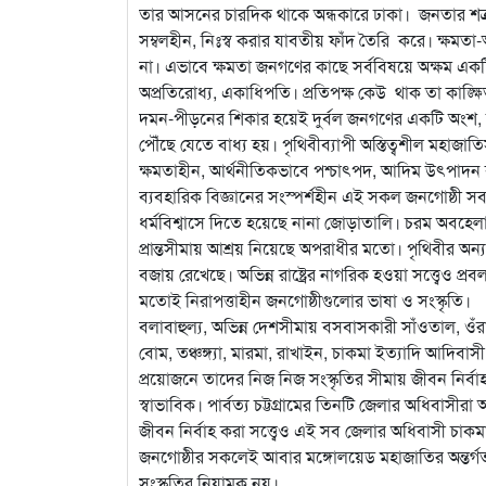
তার আসনের চারদিক থাকে অন্ধকারে ঢাকা। জনতার শত্রুর
সম্বলহীন, নিঃস্ব করার যাবতীয় ফাঁদ তৈরি করে। ক্ষমতা
না। এভাবে ক্ষমতা জনগণের কাছে সর্ববিষয়ে অক্ষম একটি প
অপ্রতিরোধ্য, একাধিপতি। প্রতিপক্ষ কেউ থাক তা কাঙ্ক্ষি
দমন-পীড়নের শিকার হয়েই দুর্বল জনগণের একটি অংশ, যার
পৌঁছে যেতে বাধ্য হয়। পৃথিবীব্যাপী অস্তিত্বশীল মহাজাতি
ক্ষমতাহীন, আর্থনীতিকভাবে পশ্চাৎপদ, আদিম উৎপাদন ব্যব
ব্যবহারিক বিজ্ঞানের সংস্পর্শহীন এই সকল জনগোষ্ঠী 
ধর্মবিশ্বাসে দিতে হয়েছে নানা জোড়াতালি। চরম অবহেলা 
প্রান্তসীমায় আশ্রয় নিয়েছে অপরাধীর মতো। পৃথিবীর অন্য 
বজায় রেখেছে। অভিন্ন রাষ্ট্রের নাগরিক হওয়া সত্ত্বেও
মতোই নিরাপত্তাহীন জনগোষ্ঠীগুলোর ভাষা ও সংস্কৃতি।
বলাবাহুল্য, অভিন্ন দেশসীমায় বসবাসকারী সাঁওতাল, ওঁরাও, 
বোম, তঞ্চঙ্গ্যা, মারমা, রাখাইন, চাকমা ইত্যাদি আদিব
প্রয়োজনে তাদের নিজ নিজ সংস্কৃতির সীমায় জীবন নির্বা
স্বাভাবিক। পার্বত্য চট্টগ্রামের তিনটি জেলার অধিবাস
জীবন নির্বাহ করা সত্ত্বেও এই সব জেলার অধিবাসী চাকমা, মা
জনগোষ্ঠীর সকলেই আবার মঙ্গোলয়েড মহাজাতির অন্তর্গত। এ দৃষ
সংস্কৃতির নিয়ামক নয়।