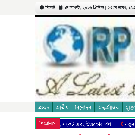
সিলেট
৭ই আগস্ট, ২০২৬ খ্রিস্টাব্দ | ২৩শে শ্রাবণ, ১৪৩৩
প্রচ্ছদ
জাতীয়
বিনোদন
আন্তর্জাতিক
মুক্তি
র সিলেট: সম্ভাবনা, সংকট এবং উত্তরণের পথ
শিরোনাম
নতুন মজুরী বোর্