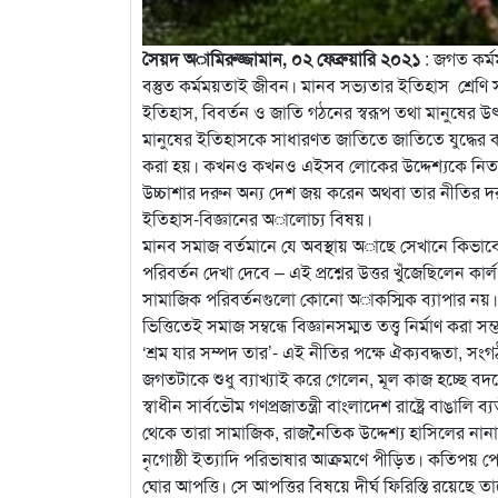
সৈয়দ অামিরুজ্জামান, ০২ ফেব্রুয়ারি ২০২১
: জগত কর্ম
বস্তুত কর্মময়তাই জীবন। মানব সভ্যতার ইতিহাস শ্রেণি
ইতিহাস, বিবর্তন ও জাতি গঠনের স্বরূপ তথা মানুষের উৎ
মানুষের ইতিহাসকে সাধারণত জাতিতে জাতিতে যুদ্ধের কাহ
করা হয়। কখনও কখনও এইসব লোকের উদ্দেশ্যকে নিতান্ত ব
উচ্চাশার দরুন অন্য দেশ জয় করেন অথবা তার নীতির 
ইতিহাস-বিজ্ঞানের অালোচ্য বিষয়।
মানব সমাজ বর্তমানে যে অবস্থায় অাছে সেখানে কিভাব
পরিবর্তন দেখা দেবে – এই প্রশ্নের উত্তর খুঁজেছিলেন কার্
সামাজিক পরিবর্তনগুলো কোনো অাকস্মিক ব্যাপার নয়। 
ভিত্তিতেই সমাজ সম্বন্ধে বিজ্ঞানসম্মত তত্ত্ব নির্মাণ করা 
‘শ্রম যার সম্পদ তার’- এই নীতির পক্ষে ঐক্যবদ্ধতা, সংগ
জগতটাকে শুধু ব্যাখ্যাই করে গেলেন, মূল কাজ হচ্ছে বদ
স্বাধীন সার্বভৌম গণপ্রজাতন্ত্রী বাংলাদেশ রাষ্ট্রে বাঙ
থেকে তারা সামাজিক, রাজনৈতিক উদ্দেশ্য হাসিলের নানাব
নৃগোষ্ঠী ইত্যাদি পরিভাষার আক্রমণে পীড়িত। কতিপয় পোক্
ঘোর আপত্তি। সে আপত্তির বিষয়ে দীর্ঘ ফিরিস্তি রয়েছে 