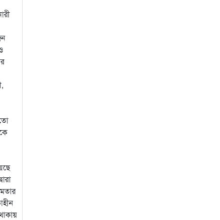
নারী
জন
 ও
ীর
ী,
মতো
লকে
য়েছে
বারা
্ষমতার
তাহীন
 থাকায়