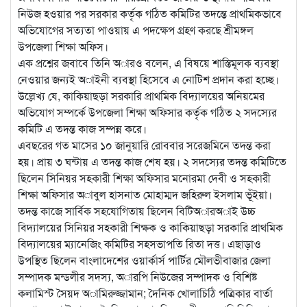
নিউজ হওয়ার পর সরকার কর্তৃক গঠিত কমিটির তদন্তে প্রাথমিকভাবে
অভিযোগের সত্যতা পাওয়ায় এ পদক্ষেপ গ্রহণ করছে শ্রীমঙ্গল
উপজেলা শিক্ষা অফিস।
এক প্রশ্নের জবাবে তিনি অারও বলেন, এ বিষয়ে শাস্তিমূলক ব্যবস্থা
নেওয়ার জন্যই অাইনী ব্যবস্থা হিসেবে এ নোটিশ প্রদান করা হচ্ছে।
উল্লেখ্য যে, কাকিয়াছড়া সরকারি প্রাথমিক বিদ্যালয়ের অনিয়মের
অভিযোগ সম্পর্কে উপজেলা শিক্ষা অফিসার কর্তৃক গঠিত ২ সদস্যের
কমিটি এ তদন্ত কাজ সম্পন্ন করে।
এবছরের গত মাসের ১০ জানুয়ারি রোববার সরেজমিনে তদন্ত করা
হয়। প্রায় ৩ ঘন্টায় এ তদন্ত কাজ শেষ হয়। ২ সদস্যের তদন্ত কমিটিতে
ছিলেন সিনিয়র সহকারী শিক্ষা অফিসার মনোরমা দেবী ও সহকারী
শিক্ষা অফিসার অাবুল হাসনাত মোহাম্মদ জহিরুল ইসলাম ভূঁইয়া।
তদন্ত কাজে সার্বিক সহযোগিতায় ছিলেন বিটিঅারঅাই উচ্চ
বিদ্যালয়ের সিনিয়র সহকারী শিক্ষক ও কাকিয়াছড়া সরকারি প্রাথমিক
বিদ্যালয়ের ম্যানেজিং কমিটির সহসভাপতি রিতা দত্ত। এছাড়াও
উপস্থিত ছিলেন বাংলাদেশের ওয়ার্কার্স পার্টির মৌলভীবাজার জেলা
সম্পাদক মন্ডলীর সদস্য, অারপি নিউজের সম্পাদক ও বিশিষ্ট
কলামিস্ট সৈয়দ অামিরুজ্জামান; দৈনিক খোলাচিঠি পত্রিকার বার্তা