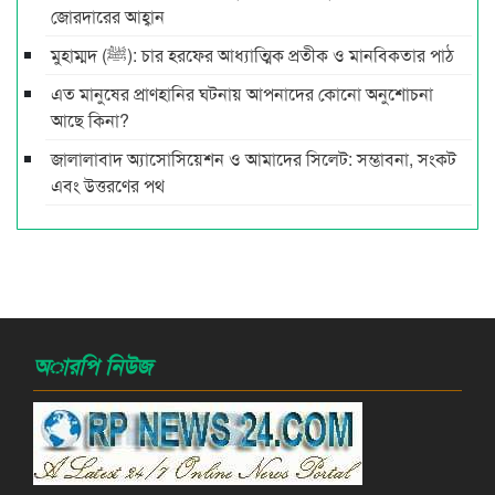
জোরদারের আহ্বান
মুহাম্মদ (ﷺ): চার হরফের আধ্যাত্মিক প্রতীক ও মানবিকতার পাঠ
এত মানুষের প্রাণহানির ঘটনায় আপনাদের কোনো অনুশোচনা
আছে কিনা?
জালালাবাদ অ্যাসোসিয়েশন ও আমাদের সিলেট: সম্ভাবনা, সংকট
এবং উত্তরণের পথ
অারপি নিউজ