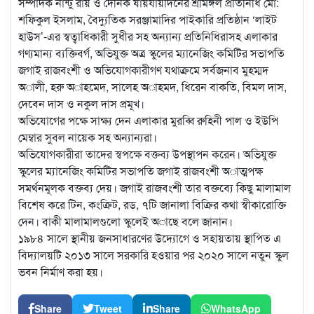
সম্পাদক নান্টু রায় ও দৈনিক যায়যায়দিনের শ্রীমঙ্গল প্রতিনিধি মো:
শফিকুল ইসলাম, বৈদ্যুতিক সরঞ্জামাদির পাইকারি প্রতিষ্ঠান ‘লাইট
হাউস’-এর স্বত্বাধিকারী সুধীর সহ অন্যান্য প্রতিনিধিরাসহ এলাকার
গণ্যমান্য ব্যক্তিবর্গ, অভিযুক্ত অত্র স্কুলের ম্যানেজিং কমিটির সভাপতি
জগাই রাজবংশী ও অভিযোগকারীগণ যথাক্রমে সর্বজনাব মুহম্মদ
অালী, হরু অাহমেদ, সালেহ অাহমদ, ধিরেন বাকতি, বিমল দাস,
দেবেন দাস ও নকুল দাস প্রমূখ।
অভিযোগের পক্ষে সাক্ষ্য দেন এলাকার মুরব্বি রুহিনী পাল ও ইউপি
মেম্বার সুবল নায়েক সহ অন্যান্যরা।
অভিযোগকারীরা তাদের স্বপক্ষে বক্তব্য উপস্থাপন করেন। অভিযুক্ত
স্কুলের ম্যানেজিং কমিটির সভাপতি জগাই রাজবংশী অাত্মপক্ষ
সমর্থনমূলক বক্তব্য দেয়। জগাই রাজবংশী তার বক্তব্যে কিছু মালামাল
বিশেষ করে টিন, কংক্রিট, রড, ৭টি জানালা বিক্রির কথা স্বীকারোক্তি
দেন। বাকী মালামালগুলো স্কুলেই অাছে বলে জানান।
১৯৮৪ সালে স্থানীয় জনসাধারণের উদ্যোগে ও সহায়তায় স্থাপিত এ
বিদ্যালয়টি ২০১৩ সালে সরকারি হওয়ার পর ২০২০ সালে নতুন স্কুল
ভবন নির্মাণ করা হয়।
Share
Tweet
Share
WhatsApp