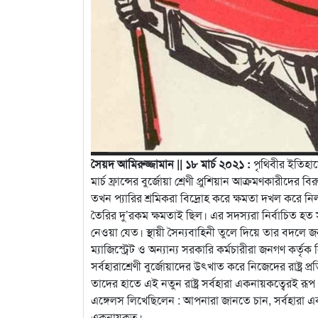
সৈয়দ আমিরুজ্জামান || ১৮ মার্চ ২০২১ :
পৃথিবীর ইতিহাসে
মার্চ ফ্রান্সের বুর্জোয়া শ্রেণী প্রুশিয়ান আক্রমণকারীদের
তখন প‍্যারির শ্রমিকরা বিদ্রোহ করে ক্ষমতা দখল করে ন
তৈরির দু’রকম ক্ষমতাই ছিল। এর সদস্যরা নির্বাচিত হত স
নেওয়া যেত। স্থায়ী সৈন‍্যবাহিনী তুলে দিয়ে তার বদলে জ
ম‍্যাজিস্ট্রেট ও অন‍্যান‍্য সরকারি কর্মচারীরা জনগণ কর
সর্বহারাশ্রেণী বুর্জোয়াদের উৎখাত করে নিজেদের রাষ্ট্র
তাদের হাতে এই নতুন রাষ্ট্র সর্বহারা একনায়কত্বেরই র
এঙ্গেলস লিখেছিলেন : আপনারা জানতে চান, সর্বহারা এক
একনায়কত্ব।