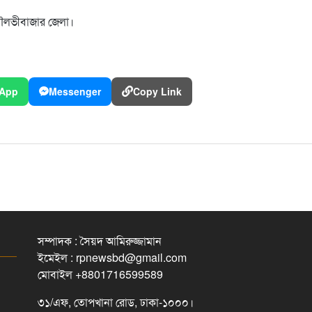
, মৌলভীবাজার জেলা।
App
Messenger
Copy Link
সম্পাদক : সৈয়দ আমিরুজ্জামান
ইমেইল : rpnewsbd@gmail.com
মোবাইল +8801716599589
৩১/এফ, তোপখানা রোড, ঢাকা-১০০০।