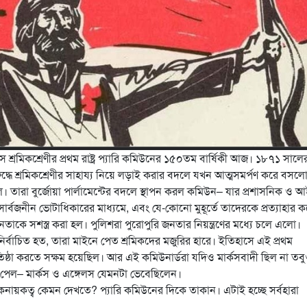
 শ্রমিকশ্রেণীর প্রথম রাষ্ট্র প‍্যারি কমিউনের ১৫০তম বার্ষিকী আজ। ১৮৭১ সাল
 বিরুদ্ধে শ্রমিকশ্রেণীর সাহায্য নিয়ে লড়াই করার বদলে যখন
আত্মসমর্পণ করে বসলো
িল। তারা বুর্জোয়া পার্লামেন্টের বদলে স্থাপন করল কমিউন– যার প্রশাসনিক ও 
ার্বজনীন ভোটাধিকারের মাধ্যমে, এবং যে-কোনো মুহূর্তে তাদেরকে প্রত‍্যাহার ক
নতাকে সশস্ত্র করা হল। পুলিশরা পুরোপুরি জনতার নিয়ন্ত্রণের মধ্যে চলে এলো।
্তৃক নির্বাচিত হত, তারা মাইনে পেত শ্রমিকদের মজুরির হারে। ইতিহাসে এই প্রথম
 প্রতিষ্ঠা করতে সক্ষম হয়েছিল। আর এই কমিউনার্ডরা যদিও মার্কসবাদী ছিল না তব
ূপ পেল– মার্কস ও এঙ্গেলস যেমনটা ভেবেছিলেন।
নায়কত্ব কেমন দেখতে? প‍্যারি কমিউনের দিকে তাকান। এটাই হচ্ছে সর্বহারা