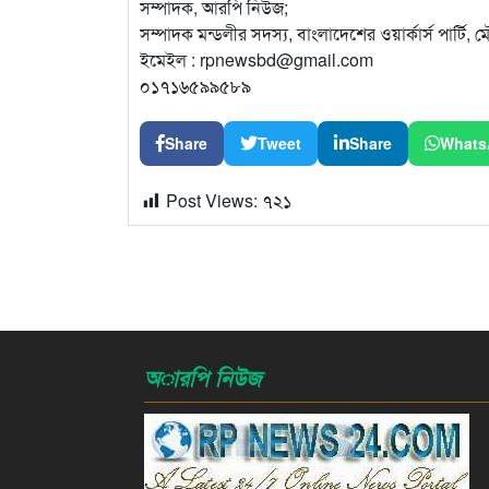
সম্পাদক, আরপি নিউজ;
সম্পাদক মন্ডলীর সদস্য, বাংলাদেশের ওয়ার্কার্স পার্টি
ইমেইল : rpnewsbd@gmail.com
০১৭১৬৫৯৯৫৮৯
Share
Tweet
Share
Whats
Post Views:
৭২১
অারপি নিউজ