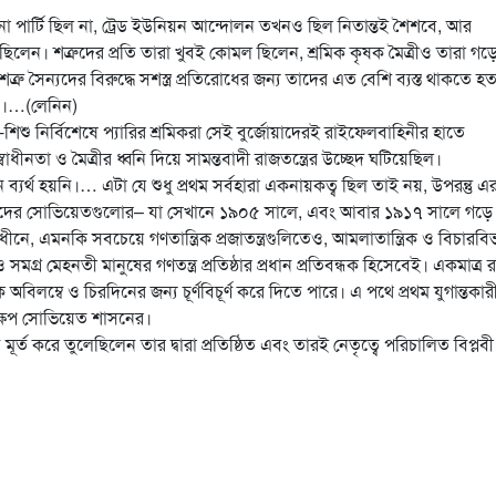
োনো পার্টি ছিল না, ট্রেড ইউনিয়ন আন্দোলন তখনও ছিল নিতান্তই শৈশবে, আর
লেন। শত্রুদের প্রতি তারা খুবই কোমল ছিলেন, শ্রমিক কৃষক মৈত্রীও তারা গড়
সৈন্যদের বিরুদ্ধে সশস্ত্র প্রতিরোধের জন্য তাদের এত বেশি ব‍্যস্ত থাকতে হত
নি।…(লেনিন)
ু নির্বিশেষে প‍্যারির শ্রমিকরা সেই বুর্জোয়াদেরই রাইফেলবাহিনীর হাতে
বাধীনতা ও মৈত্রীর ধ্বনি দিয়ে সামন্তবাদী রাজতন্ত্রের উচ্ছেদ ঘটিয়েছিল।
ব‍্যর্থ হয়নি।… এটা যে শুধু প্রথম সর্বহারা একনায়কত্ব ছিল তাই নয়, উপরন্তু এ
ধিদের সোভিয়েতগুলোর– যা সেখানে ১৯০৫ সালে, এবং আবার ১৯১৭ সালে গড়ে
ে, এমনকি সবচেয়ে গণতান্ত্রিক প্রজাতন্ত্রগুলিতেও, আমলাতান্ত্রিক ও বিচারবি
 সমগ্র মেহনতী মানুষের গণতন্ত্র প্রতিষ্ঠার প্রধান প্রতিবন্ধক হিসেবেই। একমাত্র রাষ্
বিলম্বে ও চিরদিনের জন্য চূর্ণবিচূর্ণ করে দিতে পারে। এ পথে প্রথম যুগান্তকার
ক্ষেপ সোভিয়েত শাসনের।
ত করে তুলেছিলেন তার দ্বারা প্রতিষ্ঠিত এবং তারই নেতৃত্বে পরিচালিত বিপ্লবী