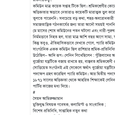
কমিউন মাত্র কয়েক সপ্তাহ টিকে ছিল। শ্রমিকশ্রেণীর ক
অভিজ্ঞতার অভাবে নেতারাও কয়েকটি মারাত্মক ভুল করেছি
তুলতে পারেননি। সবচেয়ে বড় কথা, শহর-অবরোধকারী শত্রু 
সমাজতান্ত্রিক গঠনকার্যের জন্য তারা আদৌ সময়ই পান
মে মাসের শেষে কমিউনের পতন ঘটলো এবং নারী-পুরুষ-শিশ
নির্মমভাবে নিহত হল, যারা মাত্র আশি বছর আগে সাম‍্য, স্
কিন্তু তবুও, ঐতিহাসিকভাবে দেখতে গেলে, প‍্যারি কমিউন 
সাংগঠনিক একক কমিউন ছিল রাশিয়ার শ্রমিক-প্রতিনি
উঠেছিল– আদি রূপ। লেনিন লিখেছিলেন : পুঁজিবাদের অধীন
বুর্জোয়া যন্ত্রটিকে বজায় রাখতে হয়, বাস্তবত শ্রমিকশ্রেণী ও
সোভিয়েত সংগঠনই এই সেকেলে অর্থাৎ বুর্জোয়া যন্ত্রটিকে অ
পদক্ষেপ গ্রহণ করেছিল প‍্যারি কমিউন। আর দ্বিতীয় পদ
১৮৭১ সালের অভিজ্ঞতা থেকে আহরিত শিক্ষাকেই লেনিন মূর্
পার্টির কাজের মধ‍্য দিয়ে।
#
সৈয়দ আমিরুজ্জামান
মুক্তিযুদ্ধ বিষয়ক গবেষক, কলামিস্ট ও সাংবাদিক ;
বিশেষ প্রতিনিধি, সাপ্তাহিক নতুন কথা