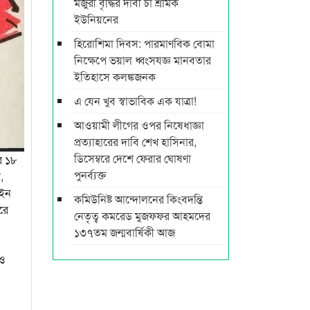
মজুরী বৃদ্ধির দাবী চা শ্রমিক
ইউনিয়নের
হিরোশিমা দিবস: পারমাণবিক বোমা
নিক্ষেপে ভয়াল ধ্বংসযজ্ঞ মানবতার
ইতিহাসে কলঙ্কজনক
এ যেন খুব স্বাভাবিক এক যাত্রা!
আওয়ামী লীগের ওপর নিষেধাজ্ঞা
প্রত্যাহারের দাবি শেখ হাসিনার,
ডিসেম্বরে দেশে ফেরার ঘোষণা
ের ১৮
পুনর্ব্যক্ত
,
আইন
কমিউনিষ্ট আন্দোলনের কিংবদন্তি
রে
নেতৃত্ব কমরেড মুজফ্ফর আহমদের
১৩৭তম জন্মবার্ষিকী আজ
ুও