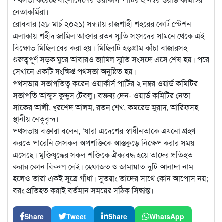
নেতাকর্মিরা।
রোববার (২৮ মার্চ ২০২১) সন্ধ্যায় রাজশাহী শহরের কোর্ট স্টেশন
এলাকায় শহীদ জামিল আক্তার রতন স্মৃতি সংসদের সামনে থেকে এই
বিক্ষোভ মিছিল বের করা হয়। মিছিলটি হড়গ্রাম কাঁচা বাজারসহ
গুরুত্বপূর্ণ সড়ক ঘুরে আবারও জামিল স্মৃতি সংসদে এসে শেষ হয়। পরে
সেখানে একটি সংক্ষিপ্ত পথসভা অনুষ্ঠিত হয়।
পথসভায় সভাপতিত্ব করেন ওয়ার্কার্স পার্টির ২ নম্বর ওয়ার্ড কমিটির
সভাপতি আব্দুস কুদ্দুস টেবলু। বক্তব্য দেন- ওয়ার্ড কমিটির নেতা
সাকের আলী, খুরশেদ আলম, রতন শেখ, কমরেড মুরাদ, আরিফসহ
স্থানীয় নেতৃবৃন্দ।
পথসভায় বক্তারা বলেন, ‘যারা এদেশের স্বাধীনতাকে এখনো গ্রহণ
করতে পারেনি সেসকল অপশক্তিকে আস্তকুড়ে নিক্ষেপ করার সময়
এসেছে। মুক্তিযুদ্ধের সকল শক্তিকে ঐক্যবদ্ধ হয়ে তাদের প্রতিহত
করার কোন বিকল্প নেই। হেফাজত ও জামায়াত দুটি আলাদা নাম
হলেও তারা একই সূত্রে গাঁধা। সুতরাং তাদের সাথে কোন আপোস নয়;
বরং প্রতিহত করাই বর্তমান সময়ের সঠিক সিদ্ধান্ত।
Share
Tweet
Share
WhatsApp