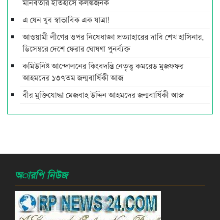
মানবতার ইতিহাসে কলঙ্কজনক
এ যেন খুব স্বাভাবিক এক যাত্রা!
আওয়ামী লীগের ওপর নিষেধাজ্ঞা প্রত্যাহারের দাবি শেখ হাসিনার,
ডিসেম্বরে দেশে ফেরার ঘোষণা পুনর্ব্যক্ত
কমিউনিষ্ট আন্দোলনের কিংবদন্তি নেতৃত্ব কমরেড মুজফ্ফর
আহমদের ১৩৭তম জন্মবার্ষিকী আজ
বীর মুক্তিযোদ্ধা মেজবাহ উদ্দিন আহমদের জন্মবার্ষিকী আজ
অারপি নিউজ