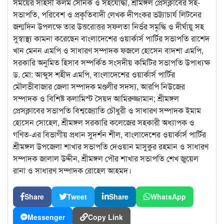
সময়ের সাহসী কলম সৈনিক ও সহযোদ্ধা, শ্রীমঙ্গল প্রেসক্লাবের সহ-
সভাপতি, পরিবেশ ও প্রকৃতিবাদী লেখক দীপংকর ভট্ট্যাচার্য লিটনের
জন্মদিন উপলক্ষে তার উত্তরোত্তর সফলতা নির্ভর সমৃদ্ধি ও দীর্ঘায়ু সহ
সুস্বাস্থ্য কামনা করেছেন বাংলাদেশের ওয়ার্কার্স পার্টির সভাপতি রাশেদ
খান মেনন এমপি ও সাধারণ সম্পাদক ফজলে হোসেন বাদশা এমপি,
সরকারি অনুমিত হিসাব সম্পর্কিত সংসদীয় কমিটির সভাপতি উপাধ্যক্ষ
ড. মো: আব্দুস শহীদ এমপি, বাংলাদেশের ওয়ার্কার্স পার্টির
মৌলভীবাজার জেলা সম্পাদক মণ্ডলীর সদস্য, আরপি নিউজের
সম্পাদক ও বিশিষ্ট কলামিস্ট সৈয়দ আমিরুজ্জামান; শ্রীমঙ্গল
প্রেসক্লাবের সভাপতি বিশ্বজ্যোতি চৌধুরী ও সাধারণ সম্পাদক ইমাম
হোসেন সোহেল, শ্রীমঙ্গল সরকারি কলেজের সহকারী অধ্যাপক ও
গণিত-এর বিভাগীয় প্রধান সুদর্শন শীল, বাংলাদেশের ওয়ার্কার্স পার্টির
শ্রীমঙ্গল উপজেলা শাখার সভাপতি দেওয়ান মাসুকুর রহমান ও সাধারণ
সম্পাদক জালাল উদ্দীন, শ্রীমঙ্গল পৌর শাখার সভাপতি শেখ জুয়েল
রানা ও সাধারণ সম্পাদক রোহেল আহমদ।
Share
Tweet
Share
WhatsApp
Messenger
Copy Link