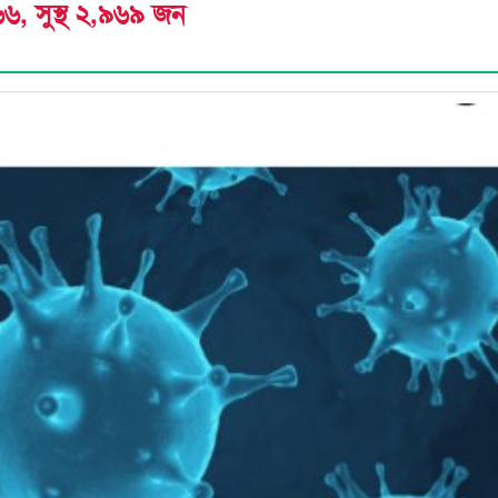
৬৬, সুস্থ ২,৯৬৯ জন