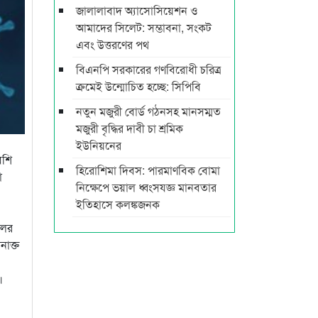
জালালাবাদ অ্যাসোসিয়েশন ও
আমাদের সিলেট: সম্ভাবনা, সংকট
এবং উত্তরণের পথ
বিএনপি সরকারের গণবিরোধী চরিত্র
ক্রমেই উন্মোচিত হচ্ছে: সিপিবি
নতুন মজুরী বোর্ড গঠনসহ মানসম্মত
মজুরী বৃদ্ধির দাবী চা শ্রমিক
ইউনিয়নের
েশি
হিরোশিমা দিবস: পারমাণবিক বোমা
া
নিক্ষেপে ভয়াল ধ্বংসযজ্ঞ মানবতার
ইতিহাসে কলঙ্কজনক
লের
াক্ত
।