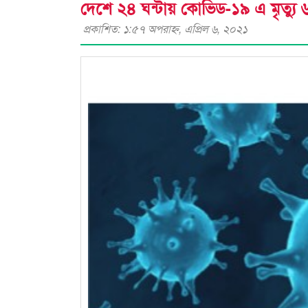
দেশে ২৪ ঘন্টায় কোভিড-১৯ এ মৃত্যু 
প্রকাশিত: ১:৫৭ অপরাহ্ণ, এপ্রিল ৬, ২০২১