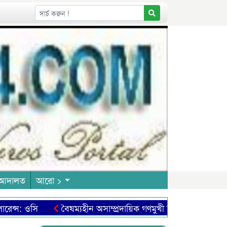
আদালত
আরো >
স: ওসি
বৈষম্যহীন অসাম্প্রদায়িক গণমুখী শিক্ষা ব্যবস্থা প্রতিষ্ঠা