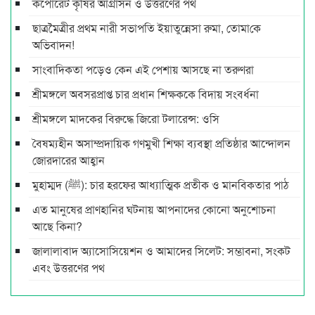
কর্পোরেট কৃষির আগ্রাসন ও উত্তরণের পথ
ছাত্রমৈত্রীর প্রথম নারী সভাপ‌তি ইয়াতুন্নেসা রুমা, তোমা‌কে
অ‌ভিবাদন!
সাংবাদিকতা পড়েও কেন এই পেশায় আসছে না তরুণরা
শ্রীমঙ্গলে অবসরপ্রাপ্ত চার প্রধান শিক্ষককে বিদায় সংবর্ধনা
শ্রীমঙ্গলে মাদকের বিরুদ্ধে জিরো টলারেন্স: ওসি
বৈষম্যহীন অসাম্প্রদায়িক গণমুখী শিক্ষা ব্যবস্থা প্রতিষ্ঠার আন্দোলন
জোরদারের আহ্বান
মুহাম্মদ (ﷺ): চার হরফের আধ্যাত্মিক প্রতীক ও মানবিকতার পাঠ
এত মানুষের প্রাণহানির ঘটনায় আপনাদের কোনো অনুশোচনা
আছে কিনা?
জালালাবাদ অ্যাসোসিয়েশন ও আমাদের সিলেট: সম্ভাবনা, সংকট
এবং উত্তরণের পথ