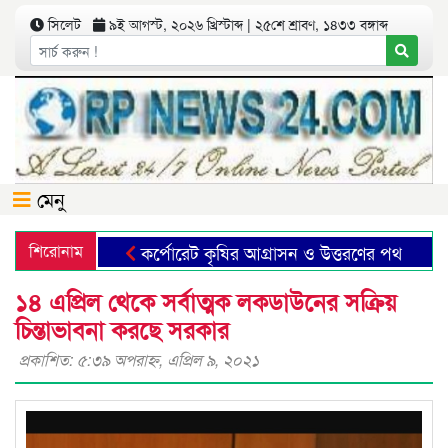
সিলেট
৯ই আগস্ট, ২০২৬ খ্রিস্টাব্দ | ২৫শে শ্রাবণ, ১৪৩৩ বঙ্গাব্দ
মেনু
শিরোনাম
কর্পোরেট কৃষির আগ্রাসন ও উত্তরণের পথ
ছাত
১৪ এপ্রিল থেকে সর্বাত্মক লকডাউনের সক্রিয়
চিন্তাভাবনা করছে সরকার
প্রকাশিত: ৫:৩৯ অপরাহ্ণ, এপ্রিল ৯, ২০২১