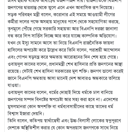
এসব হুমকি ধামকি আষাঢ়ের তর্জন-গর্জন সার। রাজনীতিকে বিএনপি
জনগণের দ্বারপ্রান্ত থেকে তুলে এনে এখন আবাসিক রূপ নিয়েছে।
সড়ক পরিবহন মন্ত্রী বলেন, করোনার এই সময়ে আওয়ামী লীগের
কর্মীরা দলের পক্ষে অসহায় মানুষের পাশে থেকে সহযোগিতা করছে,
তৃণমূলে পৌঁছে গেছে সরকারি সহায়তা আর বিএনপি দরজা জানালা
বন্ধ করে লিপ সার্ভিস দিচ্ছে আর করে যাচ্ছে কাল্পনিক অভিযোগ।
যখন যে ইস্যু সামনে আসে তা নিয়ে বিএনপি রাজনৈতিক ফায়দা
হাসিলের অপচেষ্টা করে উল্লেখ করে তিনি বলেন, পরাশ্রয়ী আন্দোলন
এবং গোপন ষড়যন্ত্র করে ক্ষমতায় আরোহনের দিন শেষ হয়ে গেছে।
ওবায়দুল কাদের বলেন, প্রধানমন্ত্রী শেখ হাসিনার প্রতি জনগনের আস্থা
রয়েছে। সেটাই শেখ হাসিনা সরকারের মূল শক্তি। জনগণ ভালো করেই
জানে বিএনপি ক্ষমতায় আসা মানেই দেশ আবারও অন্ধকারে তলিয়ে
যাওয়া।
ওবায়দুল কাদের বলেন, ধর্মের দোহাই দিয়ে ধর্মকে ঢাল বানিয়ে
জনগণের সম্পদ বিনষ্টের অপচেষ্টা আর সহ্য করা হবে না। এদেশের
মুসলমানরা কোন অপশক্তি বা ধর্মব্যবসায়ীদের কাছে তাদের ধর্ম
বিশ্বাস ইজারা দেয়নি।
তিনি বলেন, কতিপয় স্বার্থান্বেষী এবং উচ্চ-বিলাসী লোকের স্বপ্নপূরণে
দেশকে অস্থিতিশীল করার যে কোন অপপ্রয়াস জনগণকে সাথে নিয়ে