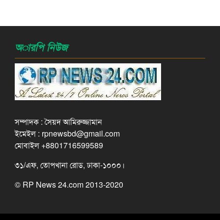
অারপি নিউজ
সম্পাদক : সৈয়দ আমিরুজ্জামান
ইমেইল : rpnewsbd@gmail.com
মোবাইল +8801716599589
৩১/এফ, তোপখানা রোড, ঢাকা-১০০০।
© RP News 24.com 2013-2020