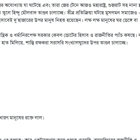
 অযোধ্যায় যা ঘটেছে এবং তারা জের টেনে আজও মহারাষ্ট্র, গুজরাট সহ নানা স্
 তুলে হিন্দু মৌলবাদ তাণ্ডব চালাচ্ছে। তীব্র প্রতিক্রিয়া ঘটছে মুসলমন সমাজেও 
সাবেই দু’হাজারের উপর মানুষ নিহত হয়েছেন। লক্ষ লক্ষ মানুষের ঘর ভেঙ্গে বা
ান্ত্রিক ও ধর্মানিরপেক্ষ সরকার কেবল ভোটের হিসাব ও রাজনীতির প্যাঁচ কষছে। ব
াত মিলিয়ে, শান্তি রক্ষকরা সরাসরি সংখ্যালঘুদের উপর তাণ্ডব চালাচ্ছে।
ারণ মানুষের রক্তে লাল।
ত সমাজে এর রূপকে। আর একটালেখায় তুলে ধরতে চেয়েছি, রামমন্দিরের রাজনীতি ও