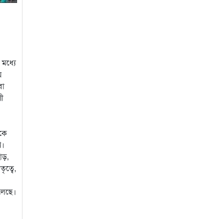
 মধ্যে
য়
বা
ণী
বকে
ণ।
াড়,
ৃত্বে,
চলেছে।