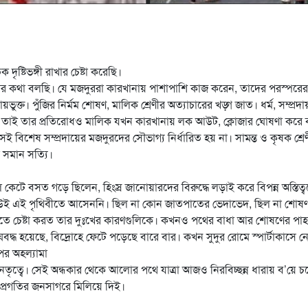
ৃষ্টিভঙ্গী রাখার চেষ্টা করেছি।
ব ঘটনার কথা বলছি। যে মজদুররা কারখানায় পাশাপাশি কাজ করেন, তাদের পরস্পরের
ভুক্ত। পুঁজির নির্মম শোষণ, মালিক শ্রেণীর অত্যাচারের খড়্গ জাত। ধর্ম, সম্প্রদা
ে। তাই তার প্রতিরোধও মালিক যখন কারখানায় লক আউট, ক্লোজার ঘোষণা করে 
েই বিশেষ সম্প্রদায়ের মজদুরদের সৌভাগ্য নির্ধারিত হয় না। সামন্ত ও কৃষক শ্রে
 সমান সত্যি।
গল কেটে বসত গড়ে ছিলেন, হিংস্র জানোয়ারদের বিরুদ্ধে লড়াই করে বিপন্ন অস্তিত্
নু কেউই এই পৃথিবীতে আসেননি। ছিল না কোন জাতপাতের ভেদাভেদ, ছিল না শোষ
াবতে চেষ্টা করত তার দুঃখের কারণগুলিকে। কখনও পথের বাধা আর শোষণের পাহ
দ্ধ হয়েছে, বিদ্রোহে ফেটে পড়েছে বারে বার। কখন সুদুর রোমে স্পার্টাকাসে নেত
ের অহল্যামা
েতৃত্বে। সেই অন্ধকার থেকে আলোর পথে যাত্রা আজও নিরবিচ্ছন্ন ধারায় ব’য়ে 
 প্রগতির জনসাগরে মিলিয়ে দিই।