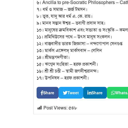
৬। Ancilla to pre-Socratic Philosophers – Ca
৭। ধর্ম ও সমাজ – জর্জ টমসন।
৮। ভূত, যাদু আর ধর্ম এ. কে. রায়।
৯। মানব সন্তান ঈশ্বর – ভবাণী প্রসাদ সাহ।
১০। মানুষের ক্রমবিকাশ এবং সভ্যতা ও সংস্কৃতি – কমল
১১। প্রমিথিউসের পথে – উৎস মানুষ সংকলন।
১২। বাস্তবাদীর ভারত জিজ্ঞাসা – নন্দগোপাল সেনগুপ্ত
১৩। মার্কস এঙ্গেলস্ মার্কসবাদ – লেলিন
১৪। শ্রীমদ্ভগদগীতা।
১৫। ঋগ্বেদ সংহিতা – হরফ প্রকাশনী।
১৬। শ্রী শ্রী চণ্ডী – স্বামী জগদীশ্বরানন্দ।
১৭। উপনিষদ – হরফ প্রকাশনী।
Share
Tweet
Share
Whats
Post Views:
৫৪৮