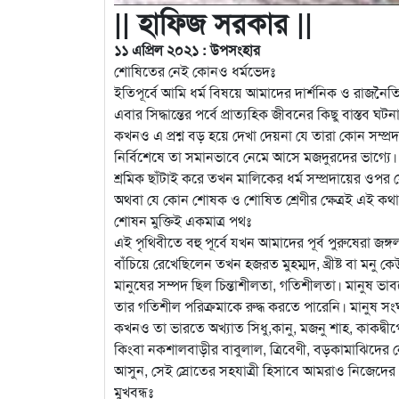
|| হাফিজ সরকার ||
১১ এপ্রিল ২০২১ : উপসংহার
শোষিতের নেই কোনও ধর্মভেদঃ
ইতিপূর্বে আমি ধর্ম বিষয়ে আমাদের দার্শনিক ও রাজনৈতিক দ
এবার সিদ্ধান্তের পর্বে প্রাত্যহিক জীবনের কিছু বাস্ত
কখনও এ প্রশ্ন বড় হয়ে দেখা দেয়না যে তারা কোন সম্প্রদায়
নির্বিশেষে তা সমানভাবে নেমে আসে মজদুরদের ভাগ্য
শ্রমিক ছাঁটাই করে তখন মালিকের ধর্ম সম্প্রদায়ের ওপর স
অথবা যে কোন শোষক ও শোষিত শ্রেণীর ক্ষেত্রই এই কথা
শোষন মুক্তিই একমাত্র পথঃ
এই পৃথিবীতে বহু পূর্বে যখন আমাদের পূর্ব পুরুষেরা জঙ্
বাঁচিয়ে রেখেছিলেন তখন হজরত মুহম্মদ, খ্রীষ্ট বা ম
মানুষের সম্পদ ছিল চিন্তাশীলতা, গতিশীলতা। মানুষ ভ
তার গতিশীল পরিক্রমাকে রুদ্ধ করতে পারেনি। মানুষ সংঘব
কখনও তা ভারতে অখ্যাত সিধু,কানু, মজনু শাহ, কাকদ্বীপ
কিংবা নকশালবাড়ীর বাবুলাল, ত্রিবেণী, বড়কামাঝিদের ন
আসুন, সেই স্রোতের সহযাত্রী হিসাবে আমরাও নিজেদের
মুখবন্ধঃ