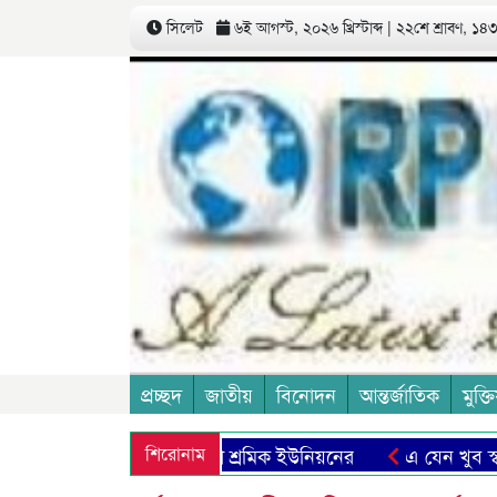
সিলেট
৬ই আগস্ট, ২০২৬ খ্রিস্টাব্দ | ২২শে শ্রাবণ, ১৪৩৩
প্রচ্ছদ
জাতীয়
বিনোদন
আন্তর্জাতিক
মুক্তি
 মজুরী বৃদ্ধির দাবী চা শ্রমিক ইউনিয়নের
শিরোনাম
এ যেন খুব স্বাভাবিক এ