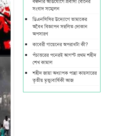
বঞ্চনার অভিযোগে প্রবাসী বোনের
সংবাদ সম্মেলন
ডিএনসিসির উদ্যোগে তামাকের
অবৈধ বিজ্ঞাপন সম্বলিত দোকান
অপসারণ
কাবেরী গায়েনের অপরাধটা কী?
পঁচাত্তরের পনেরই আগস্ট প্রথম শহীদ
শেখ কামাল
শহীদ জায়া অধ্যাপক পান্না কায়সারের
তৃতীয় মৃত্যুবার্ষিকী আজ