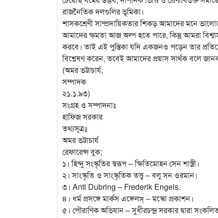
রাজনৈতিক দলগুলির ভূমিকা।
শাসকশ্রেণী সাম্প্রদায়িকতার শিকড় আমাদের মনে ভাল
আমাদের ক্ষমতা আজ অল্প হতে পারে, কিন্তু আমরা বিশ্বা
করবে। তাই এই পুস্তিকা যদি একজনও পড়েন তার প্রতি
বিশ্লেষণ করেন, তবেই আমাদের প্রয়াস সার্থক বলে জান
(অমর ভট্টাচার্য,
সম্পাদক
২১.১.৯৩)
সংগ্রহ ও সম্পাদনাঃ
হাফিজ সরকার
তথ্যসূত্রঃ
অমর ভট্টাচার্য
রেফারেন্স বুক;
১। হিন্দু সংস্কৃতির স্বরূপ – ক্ষিতিমোহন সেন শাস্ত্রী।
২। সাংস্কৃতি ও সাংস্কৃতিক তত্ত্ব – বলু সন ওরমান।
৩। Anti Dubring – Frederik Engels.
৪। ধর্ম প্রসঙ্গে মার্কস এঙ্গেলস্ – মস্কো প্রকাশন।
৫। পৌরাণিক অভিযান – সুধীরচন্দ্র সরকার দ্বারা সংকলি