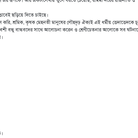
োভাবেই ছড়িয়ে দিতে চাইছে।
স করি, শ্রমিক, কৃষক মেহনতী মানুষের লৌহদৃঢ় ঐক্যই এই ধর্মীয় ভেদাভেদকে চূর
বেশী বন্ধু বান্ধবদের সাথে আলোচনা করেন ও শ্রেণীচেতনার আলোকে সব ঘটনা
ব।
ত।