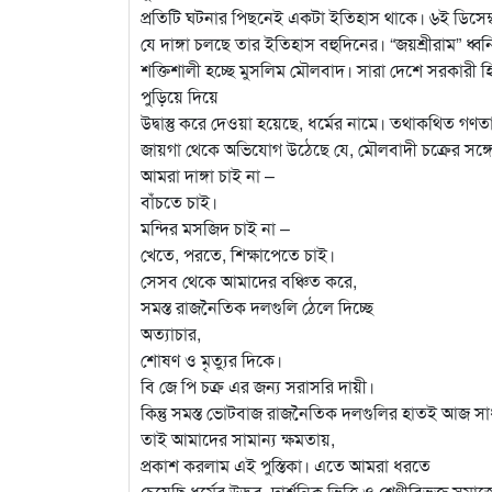
প্রতিটি ঘটনার পিছনেই একটা ইতিহাস থাকে। ৬ই ডিসেম্বর
যে দাঙ্গা চলছে তার ইতিহাস বহুদিনের। “জয়শ্রীরাম” ধ্বনি
শক্তিশালী হচ্ছে মুসলিম মৌলবাদ। সারা দেশে সরকারী হি
পুড়িয়ে দিয়ে
উদ্বাস্তু করে দেওয়া হয়েছে, ধর্মের নামে। তথাকথিত গণত
জায়গা থেকে অভিযোগ উঠেছে যে, মৌলবাদী চক্রের সঙ্গে হ
আমরা দাঙ্গা চাই না –
বাঁচতে চাই।
মন্দির মসজিদ চাই না –
খেতে, পরতে, শিক্ষাপেতে চাই।
সেসব থেকে আমাদের বঞ্চিত করে,
সমস্ত রাজনৈতিক দলগুলি ঠেলে দিচ্ছে
অত্যাচার,
শোষণ ও মৃত্যুর দিকে।
বি জে পি চক্র এর জন্য সরাসরি দায়ী।
কিন্তু সমস্ত ভোটবাজ রাজনৈতিক দলগুলির হাতই আজ সাধ
তাই আমাদের সামান্য ক্ষমতায়,
প্রকাশ করলাম এই পুস্তিকা। এতে আমরা ধরতে
চেয়েছি ধর্মের উদ্ভব, দার্শনিক ভিত্তি ও শ্রেণীবিভক্