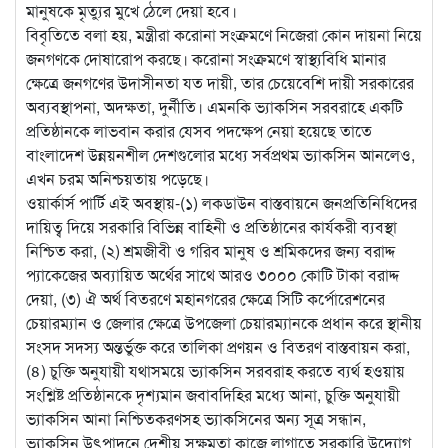
মানুষকে মৃত্যুর মুখে ঠেলে দেয়া হবে।
বিবৃতিতে বলা হয়, মন্ত্রীরা করোনা সংক্রমণে নিজেরা কোন দায়না নিয়ে
জনগণকে দোষারোপ করছে। করোনা সংক্রমণে স্বাস্থ্যবিধি মানার
ক্ষেত্রে জনগণের উদাসীনতা যত দায়ী, তার চেয়েবেশি দায়ী সরকারের
অব্যবস্থাপনা, অদক্ষতা, দুর্নীতি। এমনকি ভ্যাকসিন সরবরাহে একটি
প্রতিষ্ঠানকে লাভবান করার যেসব পদক্ষেপ নেয়া হয়েছে তাতে
বাংলাদেশ উন্নয়নশীল দেশগুলোর মধ্যে সর্বপ্রথম ভ্যাকসিন আনলেও,
এখন চরম অনিশ্চয়তায় পড়েছে।
ওয়ার্কার্স পার্টি এই অবস্থায়-(১) লকডাউন বাস্তবায়নে জনপ্রতিনিধিদের
দায়িত্ব দিয়ে সরকারি বিভিন্ন বাহিনী ও প্রতিষ্ঠানের কার্যকরী ব্যবস্থা
নিশ্চিত করা, (২) শ্রমজীবী ও গরিব মানুষ ও শ্রমিকদের জন্য বরাদ্দ
প্যাকেজের অব্যায়িত অর্থের সাথে আরও ৩০০০ কোটি টাকা বরাদ্দ
দেয়া, (৩) ঐ অর্থ বিতরণে মহানগরের ক্ষেত্রে সিটি কর্পোরেশনের
চেয়ারম্যান ও জেলার ক্ষেত্রে উপজেলা চেয়ারম্যানকে প্রধান করে স্থানীয়
সংসদ সদস্য অন্তর্ভুক্ত করে তালিকা প্রণয়ন ও বিতরণ বাস্তবায়ন করা,
(৪) চুক্তি অনুযায়ী যথাসময়ে ভ্যাকসিন সরবরাহ করতে ব্যর্থ হওয়ায়
সংশ্লিষ্ট প্রতিষ্ঠানকে দৃশ্যমান জবাবদিহির মধ্যে আনা, চুক্তি অনুযায়ী
ভ্যাকসিন আনা নিশ্চিতকরণসহ ভ্যাকসিনের অন্য সূত্র সন্ধান,
ভ্যাকসিন উৎপাদনে দেশীয় সক্ষমতা কাজে লাগাতে সরকারি উদ্যোগ