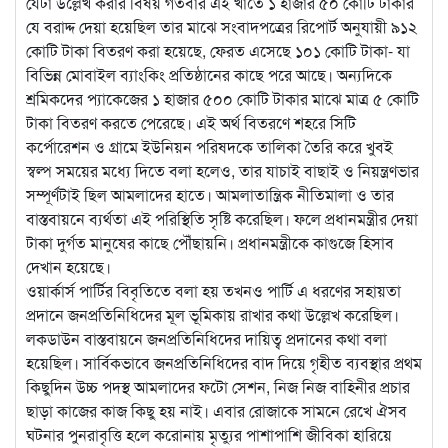
যেটা উল্লেখ করার বিষয় গতবার এই খাতে ১ হাজার ৫০ কোটি টাকার
যে বরাদ্দ দেয়া হয়েছিল তার মাঝে সংবাদপত্রের রিপোর্ট অনুযায়ী ৯১২
কোটি টাকা বিতরণ করা হয়েছে, ফেরত এসেছে ১০১ কোটি টাকা- যা
বিভিন্ন মোবাইল ব্যাংকিং প্রতিষ্ঠানের কাছে পরে আছে। অন্যদিকে
শ্রমিকদের প্যাকেজের ১ হাজার ৫০০ কোটি টাকার মাঝে মাত্র ৫ কোটি
টাকা বিতরণ করতে পেরেছে। এই অর্থ বিতরণে শহরে সিটি
কর্পোরেশন ও গ্রামে ইউনিয়ন পরিষদকে তালিকা তৈরি করে খুবই
স্বল্প সময়ের মধ্যে দিতে বলা হলেও, তার যাচাই বাছাই ও নিয়ন্ত্রণভার
সম্পূর্ণটাই ছিল আমলাদের হাতে। আমলাতান্ত্রিক নীতিমালা ও তার
বাস্তবায়নে ব্যর্থতা এই পরিস্থিতি সৃষ্টি করেছিল। ফলে প্রধানমন্ত্রীর দেয়া
টাকা দুর্গত মানুষের কাছে পৌঁছায়নি। প্রধানমন্ত্রীকে কাগুজে হিসাব
দেখান হয়েছে।
ওয়ার্কার্স পার্টির বিবৃতিতে বলা হয় তখনও পার্টি এ ধরণের সহায়তা
প্রদানে জনপ্রতিনিধিদের মূল ভূমিকায় রাখার কথা উল্লেখ করেছিল।
লকডাউন বাস্তবায়নে জনপ্রতিনিধিদের দায়িত্ব প্রদানের কথা বলা
হয়েছিল। সার্বিকভাবে জনপ্রতিনিধিদের বাদ দিয়ে গৃহীত ব্যবস্থার প্রথম
কিছুদিন উচ্চ পদস্থ আমলাদের ফটো সেশন, নিজ নিজ বাহিনীর প্রচার
ছাড়া কাজের কাজ কিছু হয় নাই। এবার রোজাকে সামনে রেখে ঐসব
ঘটনার পুনরাবৃত্তি হলে করোনায় মৃত্যুর পাশাপাশি জীবিকা হারিয়ে