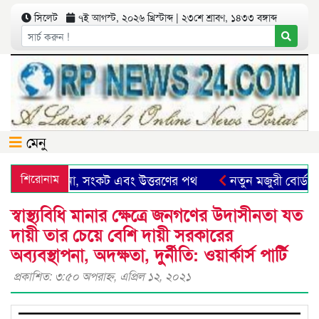
সিলেট
৭ই আগস্ট, ২০২৬ খ্রিস্টাব্দ | ২৩শে শ্রাবণ, ১৪৩৩ বঙ্গাব্দ
মেনু
লেট: সম্ভাবনা, সংকট এবং উত্তরণের পথ
শিরোনাম
নতুন মজুরী বোর্ড গঠন
স্বাস্থ্যবিধি মানার ক্ষেত্রে জনগণের উদাসীনতা যত
দায়ী তার চেয়ে বেশি দায়ী সরকারের
অব্যবস্থাপনা, অদক্ষতা, দুর্নীতি: ওয়ার্কার্স পার্টি
প্রকাশিত: ৩:৫০ অপরাহ্ণ, এপ্রিল ১২, ২০২১