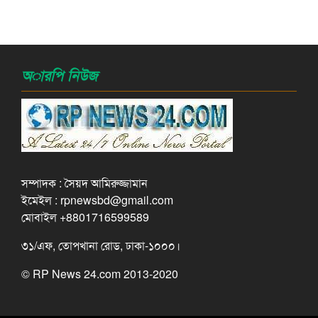
অারপি নিউজ
সম্পাদক : সৈয়দ আমিরুজ্জামান
ইমেইল : rpnewsbd@gmail.com
মোবাইল +8801716599589
৩১/এফ, তোপখানা রোড, ঢাকা-১০০০।
© RP News 24.com 2013-2020