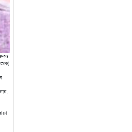
সদস্য
ামেক)
ভব
নান,
ধারণ