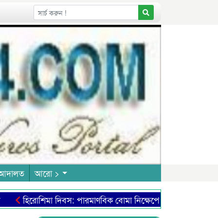
আদালত
আরো >
হিরোশিমা দিবস: পারমাণবিক বোমা নিক্ষেপে ভয়াল ধ্বংসযজ্ঞ মানবতা