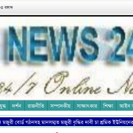
 বঙ্গাব্দ
যুদ্ধ
দর্শন
রাজনীতি
সম্পাদকীয়
সাক্ষাৎকার
শিক্ষা
আইন 
বোর্ড গঠনসহ মানসম্মত মজুরী বৃদ্ধির দাবী চা শ্রমিক ইউনিয়নের