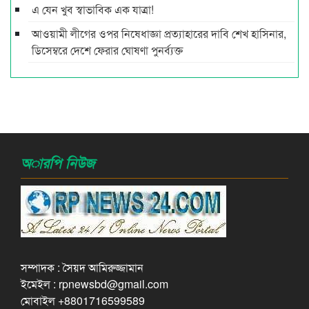
এ যেন খুব স্বাভাবিক এক যাত্রা!
আওয়ামী লীগের ওপর নিষেধাজ্ঞা প্রত্যাহারের দাবি শেখ হাসিনার,
ডিসেম্বরে দেশে ফেরার ঘোষণা পুনর্ব্যক্ত
অারপি নিউজ
সম্পাদক : সৈয়দ আমিরুজ্জামান
ইমেইল : rpnewsbd@gmail.com
মোবাইল +8801716599589