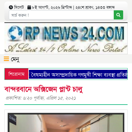
সিলেট
৮ই আগস্ট, ২০২৬ খ্রিস্টাব্দ | ২৪শে শ্রাবণ, ১৪৩৩ বঙ্গাব্দ
মেনু
শিরোনাম
বৈষম্যহীন অসাম্প্রদায়িক গণমুখী শিক্ষা ব্যবস্থা প্রতিষ্
বান্দরবানে অক্সিজেন প্লান্ট চালু
প্রকাশিত: ৬:২০ পূর্বাহ্ণ, এপ্রিল ১৫, ২০২১